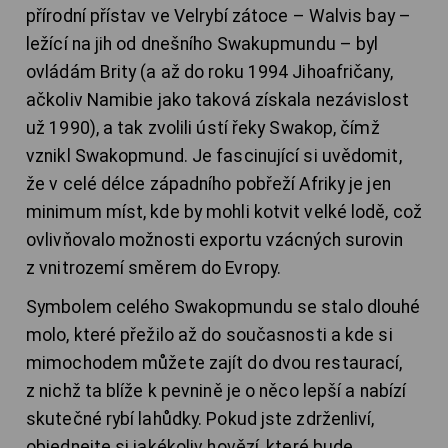
přírodní přístav ve Velrybí zátoce – Walvis bay –
ležící na jih od dnešního Swakupmundu – byl
ovládám Brity (a až do roku 1994 Jihoafričany,
ačkoliv Namibie jako taková získala nezávislost
už 1990), a tak zvolili ústí řeky Swakop, čímž
vznikl Swakopmund. Je fascinující si uvědomit,
že v celé délce západního pobřeží Afriky je jen
minimum míst, kde by mohli kotvit velké lodě, což
ovlivňovalo možnosti exportu vzácných surovin
z vnitrozemí směrem do Evropy.
Symbolem celého Swakopmundu se stalo dlouhé
molo, které přežilo až do současnosti a kde si
mimochodem můžete zajít do dvou restaurací,
z nichž ta blíže k pevnině je o něco lepší a nabízí
skutečné rybí lahůdky. Pokud jste zdrženliví,
objednejte si jakékoliv hovězí, které bude