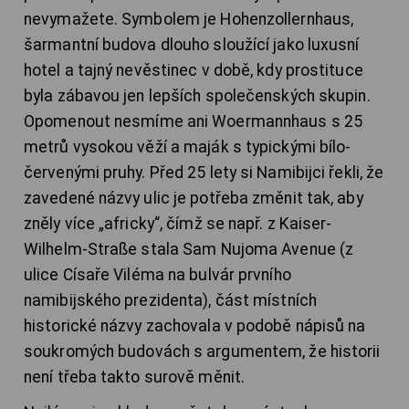
nevymažete. Symbolem je Hohenzollernhaus,
šarmantní budova dlouho sloužící jako luxusní
hotel a tajný nevěstinec v době, kdy prostituce
byla zábavou jen lepších společenských skupin.
Opomenout nesmíme ani Woermannhaus s 25
metrů vysokou věží a maják s typickými bílo-
červenými pruhy. Před 25 lety si Namibijci řekli, že
zavedené názvy ulic je potřeba změnit tak, aby
zněly více „africky“, čímž se např. z Kaiser-
Wilhelm-Straße stala Sam Nujoma Avenue (z
ulice Císaře Viléma na bulvár prvního
namibijského prezidenta), část místních
historické názvy zachovala v podobě nápisů na
soukromých budovách s argumentem, že historii
není třeba takto surově měnit.