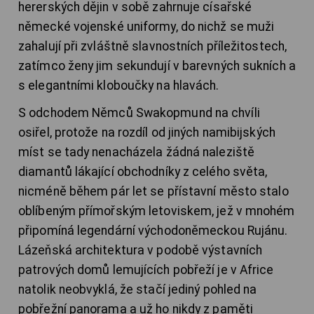
hererských dějin v sobě zahrnuje císařské
německé vojenské uniformy, do nichž se muži
zahalují při zvláštně slavnostních příležitostech,
zatímco ženy jim sekundují v barevných sukních a
s elegantními kloboučky na hlavách.
S odchodem Němců Swakopmund na chvíli
osiřel, protože na rozdíl od jiných namibijských
míst se tady nenacházela žádná naleziště
diamantů lákající obchodníky z celého světa,
nicméně během pár let se přístavní město stalo
oblíbeným přímořským letoviskem, jež v mnohém
připomíná legendární východoněmeckou Rujánu.
Lázeňská architektura v podobě výstavních
patrových domů lemujících pobřeží je v Africe
natolik neobvyklá, že stačí jediný pohled na
pobřežní panorama a už ho nikdy z paměti