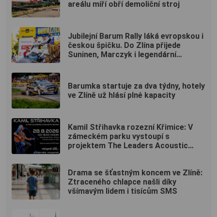
areálu míří obří demoliční stroj
Jubilejní Barum Rally láká evropskou i
českou špičku. Do Zlína přijede
Suninen, Marczyk i legendární
Kopecký
Barumka startuje za dva týdny, hotely
ve Zlíně už hlásí plné kapacity
Kamil Střihavka rozezní Křimice: V
zámeckém parku vystoupí s
projektem The Leaders Acoustic
Band!
Drama se šťastným koncem ve Zlíně:
Ztraceného chlapce našli díky
všímavým lidem i tisícům SMS