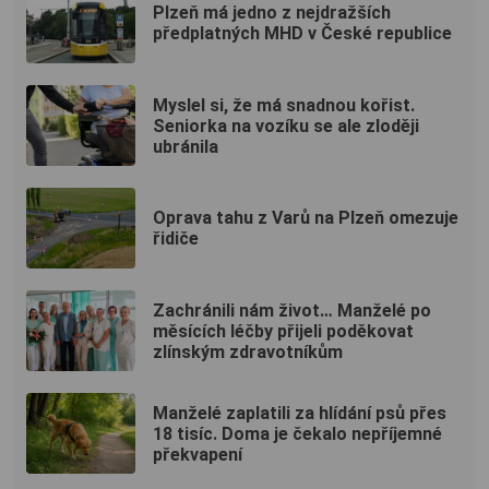
Plzeň má jedno z nejdražších
předplatných MHD v České republice
Myslel si, že má snadnou kořist.
Seniorka na vozíku se ale zloději
ubránila
Oprava tahu z Varů na Plzeň omezuje
řidiče
Zachránili nám život… Manželé po
měsících léčby přijeli poděkovat
zlínským zdravotníkům
Manželé zaplatili za hlídání psů přes
18 tisíc. Doma je čekalo nepříjemné
překvapení