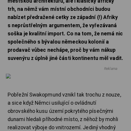
městskou architekturu, ale i klasický africký
trh, na němž vám místní obchodníci budou
nabízet předražené cetky ze západní (!) Afriky
s neprůstřelným argumentem, že vyřezávaná
soška je kvalitní import. Co na tom, že nemá nic
společného s bývalou německou kolonií a
prodavač vůbec nechápe, proč by vám nákup
suvenýru z úplně jiné části kontinentu měl vadit.
Reklama
Pobřežní Swakopmund vznikl tak trochu z nouze,
a sice když Němci usilující o ovládnutí
obrovského kusu území pokrytého písečnými
dunami hledali příhodné místo, z něhož by mohli
realizovat výboje do vnitrozemí. Jediný vhodný