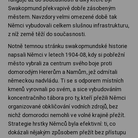
Swakopmund překvapivě dobře zásobeným
městem. Navzdory velmi omezené době tak
Němci vybudovali celkem slušnou infrastrukturu,
z níž země těží do současnosti.
Notně temnou stránku swakopmundské historie
napsali Němci v letech 1904-08, kdy si pobřežní
město vybrali za centrum svého boje proti
domorodým Hererům a Namům, jež odmítali
německou nadvládu. Ti se s odporem místních
kmenů vyrovnali po svém, a sice vybudováním
koncentračního tábora pro ty, kteří přežili Němci
organizované obkličování vodních zdrojů, bez
nichž domorodci nemohli ve volné krajině přežít.
Strategie hrstky Němců byla efektivní: ti, co
dokázali nějakým způsobem přežít bez přístupu