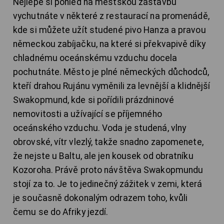
Nejlépe si pohled na městskou zástavbu
vychutnáte v některé z restaurací na promenádě,
kde si můžete užít studené pivo Hanza a pravou
německou zabíjačku, na které si překvapivě díky
chladnému oceánskému vzduchu docela
pochutnáte. Město je plné německých důchodců,
kteří drahou Rujánu vyměnili za levnější a klidnější
Swakopmund, kde si pořídili prázdninové
nemovitosti a užívající se příjemného
oceánského vzduchu. Voda je studená, vlny
obrovské, vítr vlezlý, takže snadno zapomenete,
že nejste u Baltu, ale jen kousek od obratníku
Kozoroha. Právě proto návštěva Swakopmundu
stojí za to. Je to jedinečný zážitek v zemi, která
je současně dokonalým odrazem toho, kvůli
čemu se do Afriky jezdí.