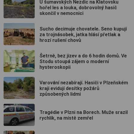
U šumavských Nezdic na Klatovsku
hořel les a louka, dobrovolný hasič
skončil v nemocnici
Sucho decimuje chovatele. Seno kupují
za trojnásobek, jatka hlásí přetlak a
hrozí rušení chovů
Šetrně, bez jizev a do 6 hodin domů. Ve
Stodu stoupá zájem o moderní
hysteroskopii
Varování nezabírají. Hasiči v Plzeňském
kraji evidují desítky požárů
způsobených lidmi
Tragédie v Plzni na Borech. Muže srazil
rychlík, na místě zemřel