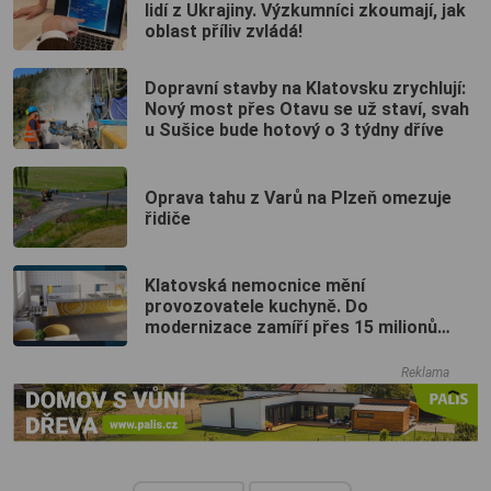
lidí z Ukrajiny. Výzkumníci zkoumají, jak
oblast příliv zvládá!
Dopravní stavby na Klatovsku zrychlují:
Nový most přes Otavu se už staví, svah
u Sušice bude hotový o 3 týdny dříve
Oprava tahu z Varů na Plzeň omezuje
řidiče
Klatovská nemocnice mění
provozovatele kuchyně. Do
modernizace zamíří přes 15 milionů
korun
Reklama