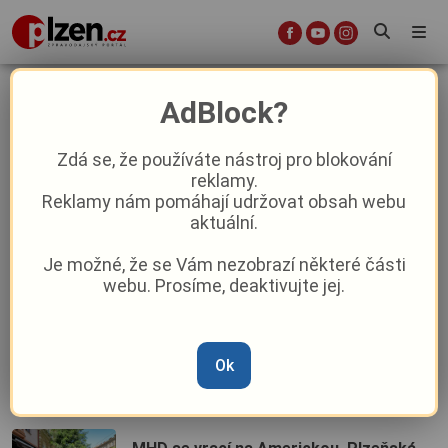
Aktuálně
AdBlock?
Zdá se, že používáte nástroj pro blokování
reklamy.
Otava dramaticky vysychá! Kraj musel
Reklamy nám pomáhají udržovat obsah webu
okamžitě zasáhnout
aktuální.
Je možné, že se Vám nezobrazí některé části
Okradl řidiče v Plánici a hned běžel k
webu. Prosíme, deaktivujte jej.
bankomatu. Policie pátrá po muži z
kamerových záznamů
Zahrádkář v Tachově přišel o stromy.
Ok
Vyšetřování policie odhalilo přísně
chráněného viníka