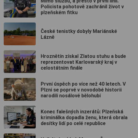
Mimo službu, a přesto v první linii.
Policista pohotově zachránil život v
plzeňském fitku
České tenistky dobyly Mariánské
Lázně
Hroznětín získal Zlatou stuhu a bude
reprezentovat Karlovarský kraj v
celostátním finále
První úspěch po více než 40 letech. V
Plzni se poprvé v novodobé historii
narodili nosálové bělohubí
Konec falešných inzerátů: Plzeňská
kriminálka dopadla ženu, která obrala
desítky lidí po celé republice