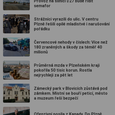
Provoz na silnici I/27 bude řídit
semafor
Strážníci vyrazili do ulic. V centru
Plzně řešili opilé mladistvé i narušování
pořádku
Červencové nehody v číslech: Více než
180 zraněných a škody za téměř 40
milionů
Průměrná mzda v Plzeňském kraji
pokořila 50 tisíc korun. Rostla
nejrychleji za pět let
Zámecký park v Blovicích zůstává pod
zámkem. Místní se bouří peticí, město
a muzeum řeší bezpečí
Ofenzivní posila z Kanady. Do Plzně