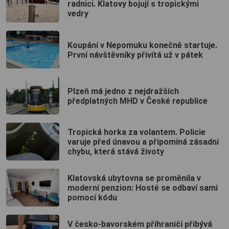
radnici. Klatovy bojují s tropickými
vedry
Koupání v Nepomuku konečně startuje.
První návštěvníky přivítá už v pátek
Plzeň má jedno z nejdražších
předplatných MHD v České republice
Tropická horka za volantem. Policie
varuje před únavou a připomíná zásadní
chybu, která stává životy
Klatovská ubytovna se proměnila v
moderní penzion: Hosté se odbaví sami
pomocí kódu
V česko-bavorském příhraničí přibývá