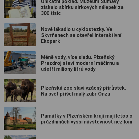
Unikátní poklad. Muzeum Šumavy
získalo sbírku sirkových nálepek za
300 tisíc
Nové lákadlo u cyklostezky. Ve
Skvrňanech se otevřel interaktivní
Ekopark
Méně vody, více sladu. Plzeňský
Prazdroj staví moderní máčírnu a
ušetří miliony litrů vody
Plzeňská zoo slaví vzácný přírůstek.
Na svět přišel malý zubr Onzu
Památky v Plzeňském kraji mají letos o
prázdninách vyšší návštěvnost než loni