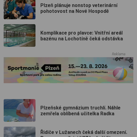
Plzeň plánuje nonstop veterinární
pohotovost na Nové Hospodě
Komplikace pro plavce: Vnitřní areál
bazénu na Lochotíně čeká odstávka
Reklama
Plzeňské gymnázium truchlí. Náhle
zemřela oblíbená učitelka Radka
Řidiče v Lužanech čeká další omezení.