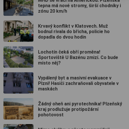
MHD se vrací na Americkou. Plzeňská
tepna má nové stromy, širší chodníky i
zónu 20 km/h
Krvavý konflikt v Klatovech. Muž
bodnul rivala do břicha, policie ho
dopadla do dvou hodin
Lochotín čeká obří proměna!
Sportoviště U Bazénu zmizí. Co bude
místo něj?
Vypálený byt a masivní evakuace v
Plzni! Hasiči zachraňovali obyvatele v
maskách
Žádný oheň ani pyrotechnika! Plzeňský
kraj prodlužuje protipožární
pohotovost