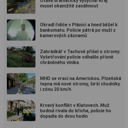
Otava dramaticky vysychá! Kraj
musel okamžitě zasáhnout
Okradl řidiče v Plánici a hned běžel k
bankomatu. Policie pátrá po muži z
kamerových záznamů
Zahrádkář v Tachově přišel o stromy.
Vyšetřování policie odhalilo přísně
chráněného viníka
MHD se vrací na Americkou. Plzeňská
tepna má nové stromy, širší chodníky
i zónu 20 km/h
Krvavý konflikt v Klatovech. Muž
bodnul rivala do břicha, policie ho
dopadla do dvou hodin