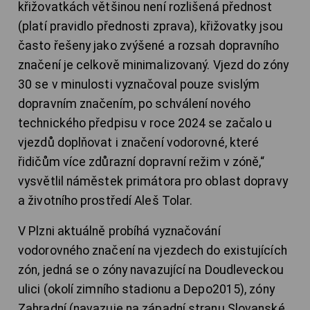
křižovatkách většinou není rozlišená přednost
(platí pravidlo přednosti zprava), křižovatky jsou
často řešeny jako zvýšené a rozsah dopravního
značení je celkově minimalizovaný. Vjezd do zóny
30 se v minulosti vyznačoval pouze svislým
dopravním značením, po schválení nového
technického předpisu v roce 2024 se začalo u
vjezdů doplňovat i značení vodorovné, které
řidičům více zdůrazní dopravní režim v zóně,“
vysvětlil náměstek primátora pro oblast dopravy
a životního prostředí Aleš Tolar.
V Plzni aktuálně probíhá vyznačování
vodorovného značení na vjezdech do existujících
zón, jedná se o zóny navazující na Doudleveckou
ulici (okolí zimního stadionu a Depo2015), zóny
Zahradní (navazuje na západní stranu Slovanské