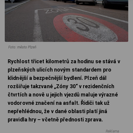
Foto: město Plzeň
Rychlost třicet kilometrů za hodinu se stává v
plzeňských ulicích novým standardem pro
klidnější a bezpečnější bydlení. Plzeň dál
rozšiřuje takzvané „Zóny 30“ v rezidenčních
čtvrtích a nově u jejich vjezdů maluje výrazné
vodorovné značení na asfalt. Řidiči tak už
nepřehlédnou, že v dané oblasti platí jiná
pravidla hry – včetně přednosti zprava.
Reklama