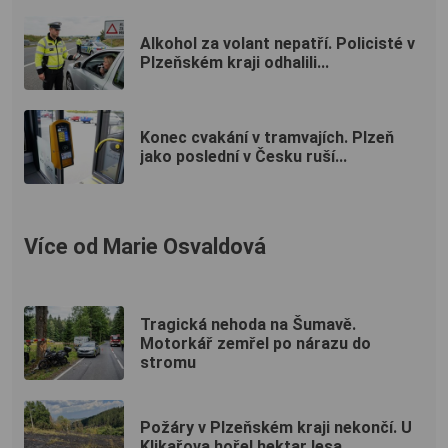
Alkohol za volant nepatří. Policisté v
Plzeňském kraji odhalili...
Konec cvakání v tramvajích. Plzeň
jako poslední v Česku ruší...
Více od Marie Osvaldová
Tragická nehoda na Šumavě.
Motorkář zemřel po nárazu do
stromu
Požáry v Plzeňském kraji nekončí. U
Klikařova hořel hektar lesa