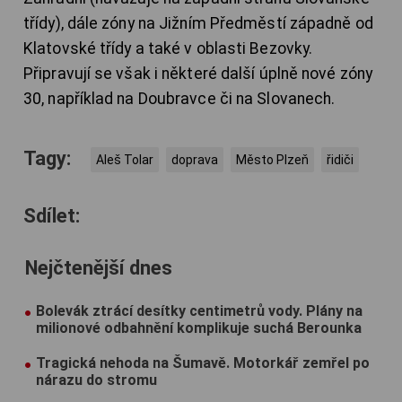
třídy), dále zóny na Jižním Předměstí západně od
Klatovské třídy a také v oblasti Bezovky.
Připravují se však i některé další úplně nové zóny
30, například na Doubravce či na Slovanech.
Tagy:
Aleš Tolar
doprava
Město Plzeň
řidiči
Sdílet:
Nejčtenější dnes
Bolevák ztrácí desítky centimetrů vody. Plány na
milionové odbahnění komplikuje suchá Berounka
Tragická nehoda na Šumavě. Motorkář zemřel po
nárazu do stromu