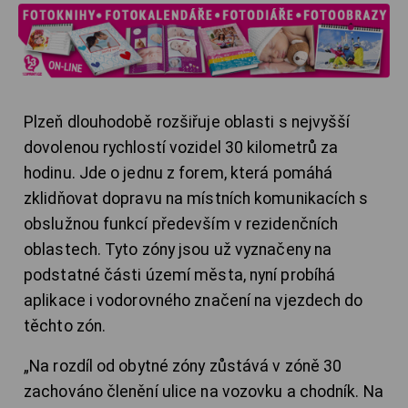
Plzeň dlouhodobě rozšiřuje oblasti s nejvyšší
dovolenou rychlostí vozidel 30 kilometrů za
hodinu. Jde o jednu z forem, která pomáhá
zklidňovat dopravu na místních komunikacích s
obslužnou funkcí především v rezidenčních
oblastech. Tyto zóny jsou už vyznačeny na
podstatné části území města, nyní probíhá
aplikace i vodorovného značení na vjezdech do
těchto zón.
„Na rozdíl od obytné zóny zůstává v zóně 30
zachováno členění ulice na vozovku a chodník. Na