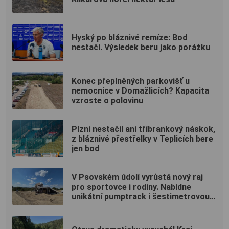
Hyský po bláznivé remíze: Bod
nestačí. Výsledek beru jako porážku
Konec přeplněných parkovišť u
nemocnice v Domažlicích? Kapacita
vzroste o polovinu
Plzni nestačil ani tříbrankový náskok,
z bláznivé přestřelky v Teplicích bere
jen bod
V Psovském údolí vyrůstá nový raj
pro sportovce i rodiny. Nabídne
unikátní pumptrack i šestimetrovou
vyhlídku