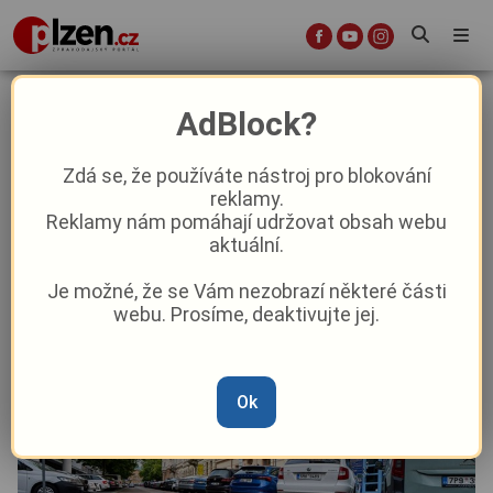
Plzeň šlape na brzdu. Zón s
AdBlock?
třicítkou přibývá, řidiče na ně nově
upozorní i nápisy na silnici
Zdá se, že používáte nástroj pro blokování
reklamy.
Reklamy nám pomáhají udržovat obsah webu
Aktuality
Z Plzně
aktuální.
Je možné, že se Vám nezobrazí některé části
Od
Marie Osvaldová
–
22. 5.
|
09:36
webu. Prosíme, deaktivujte jej.
Ok