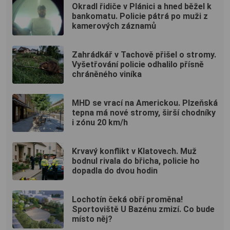
Okradl řidiče v Plánici a hned běžel k
bankomatu. Policie pátrá po muži z
kamerových záznamů
Zahrádkář v Tachově přišel o stromy.
Vyšetřování policie odhalilo přísně
chráněného viníka
MHD se vrací na Americkou. Plzeňská
tepna má nové stromy, širší chodníky
i zónu 20 km/h
Krvavý konflikt v Klatovech. Muž
bodnul rivala do břicha, policie ho
dopadla do dvou hodin
Lochotín čeká obří proměna!
Sportoviště U Bazénu zmizí. Co bude
místo něj?