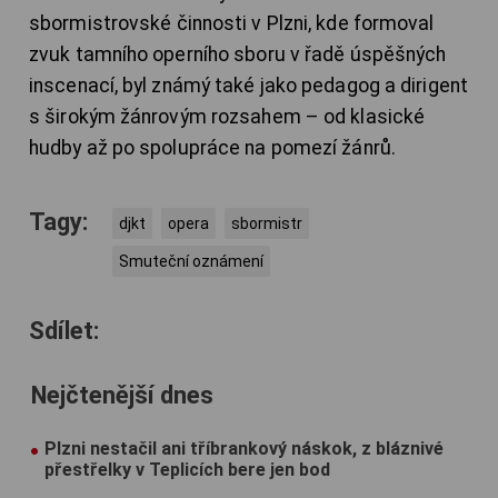
sbormistrovské činnosti v Plzni, kde formoval
zvuk tamního operního sboru v řadě úspěšných
inscenací, byl známý také jako pedagog a dirigent
s širokým žánrovým rozsahem – od klasické
hudby až po spolupráce na pomezí žánrů.
Tagy:
djkt
opera
sbormistr
Smuteční oznámení
Sdílet:
Nejčtenější dnes
Plzni nestačil ani tříbrankový náskok, z bláznivé
přestřelky v Teplicích bere jen bod