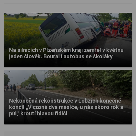
Na silnicích v Plzeňském kraji zemřel v květnu
jeden člověk. Boural i autobus se školáky
Nekonečná rekonstrukce v Lobzích konečně
končí! „V cizině dva měsíce, u nás skoro rok a
půl," kroutí hlavou řidiči