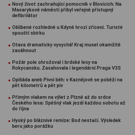
Nový život zachraňující pomocník v Blovicích: Na
Masarykově náměstí přibyl veřejně přístupný
defibrilátor
Oblíbené rozhledně u Kdyně hrozí zřícení. Turisté
spouští sbírku
Otava dramaticky vysychá! Kraj musel okamžitě
zasáhnout
Požár pole ohrožoval i brdské lesy na
Rokycansku. Zasahovala i legendární Praga V3S
Opiliáda aneb Pivní běh: v Kaznějově se poběží na
pět kilometrů a pět piv
Přímým vlakem na výlet z Plzně až do srdce
Českého lesa: Spěšný vlak jezdí každou sobotu až
do října
Hyský po bláznivé remíze: Bod nestačí. Výsledek
beru jako porážku