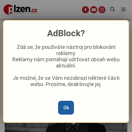
Smutek v plzeňské opeře. Náhle
AdBlock?
zemřel respektovaný sbormistr!
Zdá se, že používáte nástroj pro blokování
reklamy.
Aktuality
Kultura
Aktuálně
Reklamy nám pomáhají udržovat obsah webu
aktuální.
Od
Marie Osvaldová
–
1. 6.
|
11:09
Je možné, že se Vám nezobrazí některé části
webu. Prosíme, deaktivujte jej.
Ok