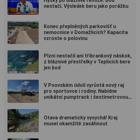
Hyský po bláznivé remíze: Bod
nestačí. Výsledek beru jako porážku
Konec přeplněných parkovišť u
nemocnice v Domažlicích? Kapacita
vzroste o polovinu
Plzni nestačil ani tříbrankový náskok,
z bláznivé přestřelky v Teplicích bere
jen bod
V Psovském údolí vyrůstá nový raj
pro sportovce i rodiny. Nabídne
unikátní pumptrack i šestimetrovou
vyhlídku
Otava dramaticky vysychá! Kraj
musel okamžitě zasáhnout