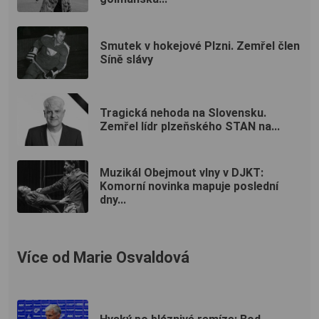
Smutek v hokejové Plzni. Zemřel člen
Síně slávy
Tragická nehoda na Slovensku.
Zemřel lídr plzeňského STAN na...
Muzikál Obejmout vlny v DJKT:
Komorní novinka mapuje poslední
dny...
Více od Marie Osvaldová