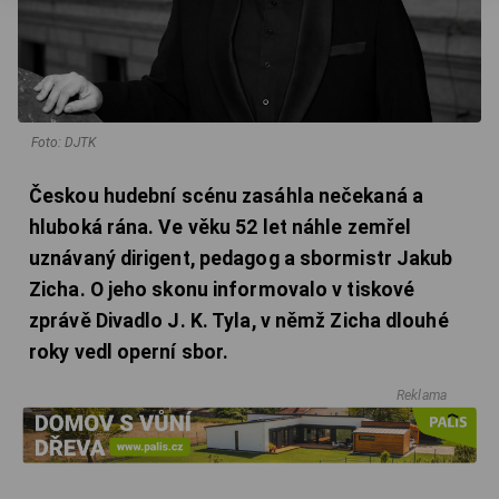
Foto: DJTK
Českou hudební scénu zasáhla nečekaná a
hluboká rána. Ve věku 52 let náhle zemřel
uznávaný dirigent, pedagog a sbormistr Jakub
Zicha. O jeho skonu informovalo v tiskové
zprávě Divadlo J. K. Tyla, v němž Zicha dlouhé
roky vedl operní sbor.
Reklama