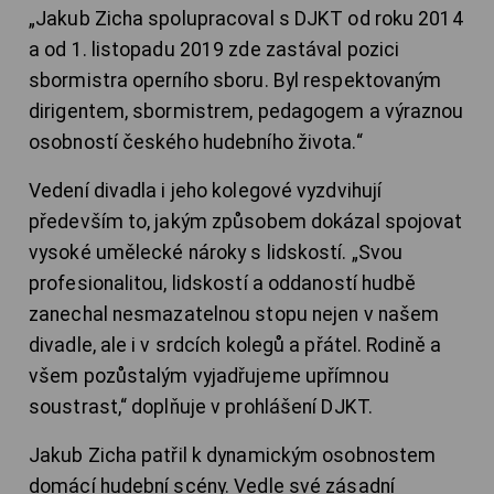
„Jakub Zicha spolupracoval s DJKT od roku 2014
a od 1. listopadu 2019 zde zastával pozici
sbormistra operního sboru. Byl respektovaným
dirigentem, sbormistrem, pedagogem a výraznou
osobností českého hudebního života.“
Vedení divadla i jeho kolegové vyzdvihují
především to, jakým způsobem dokázal spojovat
vysoké umělecké nároky s lidskostí. „Svou
profesionalitou, lidskostí a oddaností hudbě
zanechal nesmazatelnou stopu nejen v našem
divadle, ale i v srdcích kolegů a přátel. Rodině a
všem pozůstalým vyjadřujeme upřímnou
soustrast,“ doplňuje v prohlášení DJKT.
Jakub Zicha patřil k dynamickým osobnostem
domácí hudební scény. Vedle své zásadní