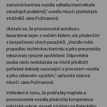
samotná kontrola vozidla odhalila hned několik
závažných problémů,“ uvedla mluvčí plzeňských
strážníků Jana Pužmanová.
Ukázalo se, že provozovatel autobusu
hazardoval nejen s nočním klidem, ale především
s bezpečností všech pasažérů. „Vozidlo mělo
propadlou technickou kontrolu a jeho pneumatiky
vykazovaly výrazné opotřebení. Odpovědná
osoba navíc nedokázala na místě předložit
potřebné doklady související s provozem vozidla
a jeho zábavním využitím,“ upřesnila tisková
mluvčí Jana Pužmanová.
Vzhledem k tomu, že prohřešky majitele a
provozovatele vozidla překročily kompetence
městské policie, museli strážníci na Palackého