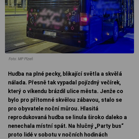
Foto: MP Plzeň
Hudba na plné pecky, blikající světla a skvělá
nálada. Přesně tak vypadal pojízdný večírek,
který o víkendu brázdil ulice města. Jenže co
bylo pro přítomné skvělou zábavou, stalo se
pro obyvatele noční můrou. Hlasitá
reprodukovaná hudba se linula široko daleko a
nenechala místní spát. Na hlučný „Party bus“
proto lidé v sobotu v nočních hodinách