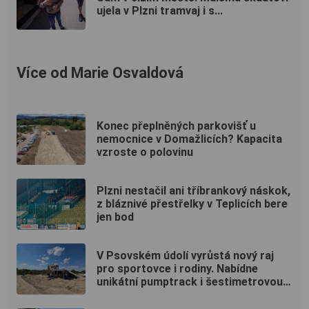
ujela v Plzni tramvaj i s...
Více od Marie Osvaldová
Konec přeplněných parkovišť u
nemocnice v Domažlicích? Kapacita
vzroste o polovinu
Plzni nestačil ani tříbrankový náskok,
z bláznivé přestřelky v Teplicích bere
jen bod
V Psovském údolí vyrůstá nový raj
pro sportovce i rodiny. Nabídne
unikátní pumptrack i šestimetrovou
vyhlídku