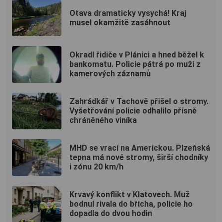
Otava dramaticky vysychá! Kraj
musel okamžitě zasáhnout
Okradl řidiče v Plánici a hned běžel k
bankomatu. Policie pátrá po muži z
kamerových záznamů
Zahrádkář v Tachově přišel o stromy.
Vyšetřování policie odhalilo přísně
chráněného viníka
MHD se vrací na Americkou. Plzeňská
tepna má nové stromy, širší chodníky
i zónu 20 km/h
Krvavý konflikt v Klatovech. Muž
bodnul rivala do břicha, policie ho
dopadla do dvou hodin