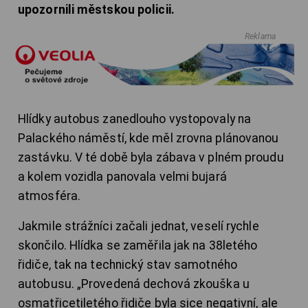
upozornili městskou policii.
Reklama
Hlídky autobus zanedlouho vystopovaly na
Palackého náměstí, kde měl zrovna plánovanou
zastávku. V té době byla zábava v plném proudu
a kolem vozidla panovala velmi bujará
atmosféra.
Jakmile strážníci začali jednat, veselí rychle
skončilo. Hlídka se zaměřila jak na 38letého
řidiče, tak na technický stav samotného
autobusu. „Provedená dechová zkouška u
osmatřicetiletého řidiče byla sice negativní, ale