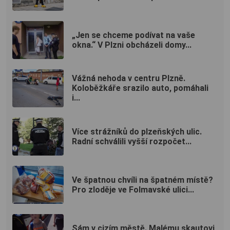
„Jen se chceme podívat na vaše
okna.“ V Plzni obcházeli domy...
Vážná nehoda v centru Plzně.
Koloběžkáře srazilo auto, pomáhali
i...
Více strážníků do plzeňských ulic.
Radní schválili vyšší rozpočet...
Ve špatnou chvíli na špatném místě?
Pro zloděje ve Folmavské ulici...
Sám v cizím městě. Malému skautovi