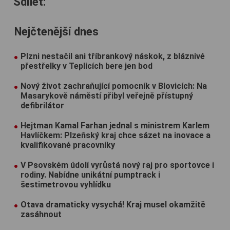
Sdílet:
Nejčtenější dnes
Plzni nestačil ani tříbrankový náskok, z bláznivé
přestřelky v Teplicích bere jen bod
Nový život zachraňující pomocník v Blovicích: Na
Masarykově náměstí přibyl veřejně přístupný
defibrilátor
Hejtman Kamal Farhan jednal s ministrem Karlem
Havlíčkem: Plzeňský kraj chce sázet na inovace a
kvalifikované pracovníky
V Psovském údolí vyrůstá nový raj pro sportovce i
rodiny. Nabídne unikátní pumptrack i
šestimetrovou vyhlídku
Otava dramaticky vysychá! Kraj musel okamžitě
zasáhnout