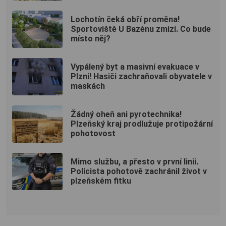
Lochotín čeká obří proměna!
Sportoviště U Bazénu zmizí. Co bude
místo něj?
Vypálený byt a masivní evakuace v
Plzni! Hasiči zachraňovali obyvatele v
maskách
Žádný oheň ani pyrotechnika!
Plzeňský kraj prodlužuje protipožární
pohotovost
Mimo službu, a přesto v první linii.
Policista pohotově zachránil život v
plzeňském fitku