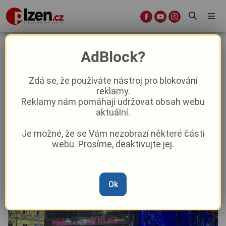
Noční jízda skončila předčasně.
AdBlock?
Plzeňský Party bus stopli strážníci,
měl propadlou technickou a sjeté
Zdá se, že používáte nástroj pro blokování
reklamy.
gumy
Reklamy nám pomáhají udržovat obsah webu
aktuální.
Aktuality
Krimi
Je možné, že se Vám nezobrazí některé části
webu. Prosíme, deaktivujte jej.
Od
Marie Osvaldová
–
16. 6.
|
13:09
Ok