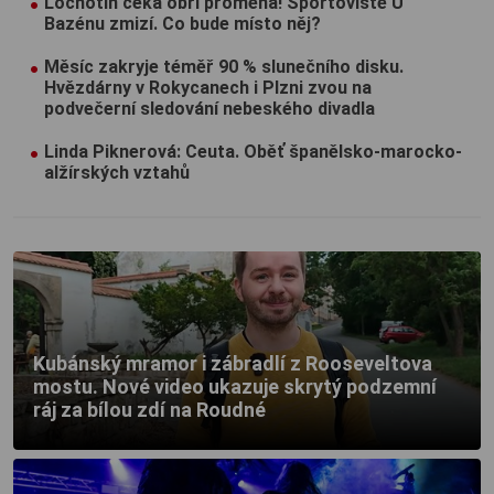
Lochotín čeká obří proměna! Sportoviště U
Bazénu zmizí. Co bude místo něj?
Měsíc zakryje téměř 90 % slunečního disku.
Hvězdárny v Rokycanech i Plzni zvou na
podvečerní sledování nebeského divadla
Linda Piknerová: Ceuta. Oběť španělsko-marocko-
alžírských vztahů
Kubánský mramor i zábradlí z Rooseveltova
mostu. Nové video ukazuje skrytý podzemní
ráj za bílou zdí na Roudné