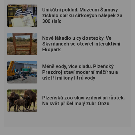
Unikátní poklad. Muzeum Šumavy
získalo sbírku sirkových nálepek za
300 tisíc
Nové lákadlo u cyklostezky. Ve
Skvrňanech se otevřel interaktivní
Ekopark
Méně vody, více sladu. Plzeňský
Prazdroj staví moderní máčírnu a
ušetří miliony litrů vody
Plzeňská zoo slaví vzácný přírůstek.
Na svět přišel malý zubr Onzu