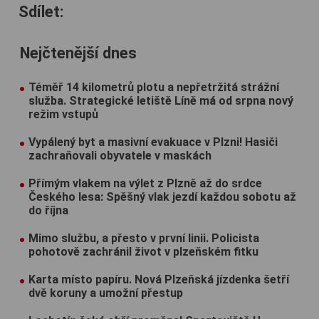
Sdílet:
Nejčtenější dnes
Téměř 14 kilometrů plotu a nepřetržitá strážní
služba. Strategické letiště Líně má od srpna nový
režim vstupů
Vypálený byt a masivní evakuace v Plzni! Hasiči
zachraňovali obyvatele v maskách
Přímým vlakem na výlet z Plzně až do srdce
Českého lesa: Spěšný vlak jezdí každou sobotu až
do října
Mimo službu, a přesto v první linii. Policista
pohotově zachránil život v plzeňském fitku
Karta místo papíru. Nová Plzeňská jízdenka šetří
dvě koruny a umožní přestup