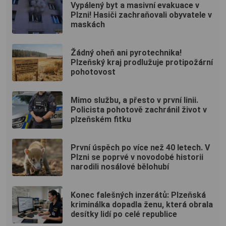
Vypálený byt a masivní evakuace v
Plzni! Hasiči zachraňovali obyvatele v
maskách
Žádný oheň ani pyrotechnika!
Plzeňský kraj prodlužuje protipožární
pohotovost
Mimo službu, a přesto v první linii.
Policista pohotově zachránil život v
plzeňském fitku
První úspěch po více než 40 letech. V
Plzni se poprvé v novodobé historii
narodili nosálové bělohubí
Konec falešných inzerátů: Plzeňská
kriminálka dopadla ženu, která obrala
desítky lidí po celé republice