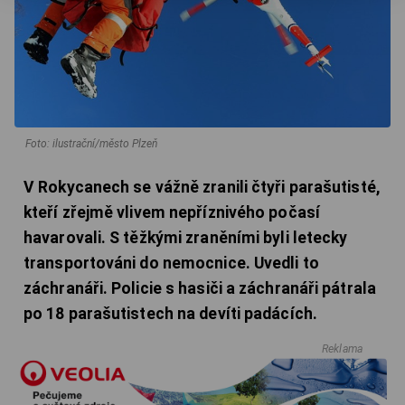
Foto: ilustrační/město Plzeň
V Rokycanech se vážně zranili čtyři parašutisté,
kteří zřejmě vlivem nepříznivého počasí
havarovali. S těžkými zraněními byli letecky
transportováni do nemocnice. Uvedli to
záchranáři. Policie s hasiči a záchranáři pátrala
po 18 parašutistech na devíti padácích.
Reklama