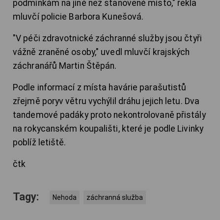
podmínkám na jiné než stanovené místo," řekla
mluvčí policie Barbora Kunešová.
"V péči zdravotnické záchranné služby jsou čtyři
vážně zraněné osoby," uvedl mluvčí krajských
záchranářů Martin Štěpán.
Podle informací z místa havárie parašutistů
zřejmě poryv větru vychýlil dráhu jejich letu. Dva
tandemové padáky proto nekontrolovaně přistály
na rokycanském koupališti, které je podle Livinky
poblíž letiště.
čtk
Tagy:
Nehoda
záchranná služba