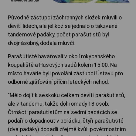
Původně zástupci záchranných složek mluvili o
devíti lidech, ale jelikož se jednalo o takzvané
tandemové padáky, počet parašutistů byl
dvojnásobný, dodala mluvčí.
Parašutisté havarovali v okolí rokycanského
koupaliště a Husových sadů kolem 15:00. Na
místo havárie byli povoláni zástupci Ústavu pro
odborné zjišťování příčin leteckých nehod.
"Mělo dojít k seskoku celkem devíti parašutistů,
ale v tandemu, takže dohromady 18 osob.
Čtrnácti parašutistům na sedmi padácích se
podařilo dopadnout v pořádku, čtyři parašutisté
(dva padáky) dopadli zřejmě kvůli povětrnostním