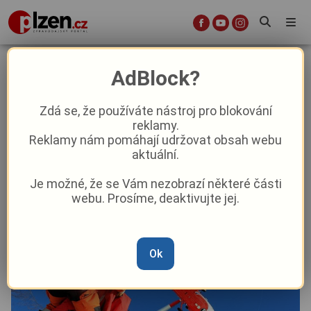
V Rokycanech spadli parašutisté.
AdBlock?
Záchranáři vyhlásili hromadné
postižení osob
Zdá se, že používáte nástroj pro blokování
reklamy.
Reklamy nám pomáhají udržovat obsah webu
Aktuality
Krimi
Aktuálně
aktuální.
Je možné, že se Vám nezobrazí některé části
Od
Marie Osvaldová
–
21. 6.
|
16:01
webu. Prosíme, deaktivujte jej.
Ok