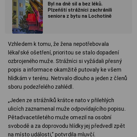
Byl na dně sil a bez léků.
Plzeňští strážníci zachránili
seniora z bytu na Lochotíně
Vzhledem k tomu, že žena nepotřebovala
lékařské ošetření, prioritou se stalo dopadení
ozbrojeného muže. Strážníci si vyžádali přesný
popis a informace okamžitě putovaly ke všem
hlídkám v terénu. Netrvalo dlouho a jeden z členů
sboru podezřelého zahlédl.
„Jeden ze strážníků krátce nato v přilehlých
ulicích zaznamenal muže odpovídajícího popisu.
Pětadvacetiletého muže omezil na osobní
svobodě a za doprovodu hlídky jej předvedl zpět
na místo události,“ potvrdila mluvčí.