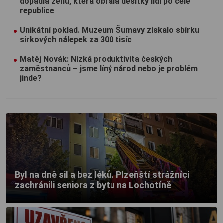
dopadla ženu, která obrala desítky lidí po celé
republice
Unikátní poklad. Muzeum Šumavy získalo sbírku
sirkových nálepek za 300 tisíc
Matěj Novák: Nízká produktivita českých
zaměstnanců – jsme líný národ nebo je problém
jinde?
Byl na dně sil a bez léků. Plzeňští strážníci
zachránili seniora z bytu na Lochotíně