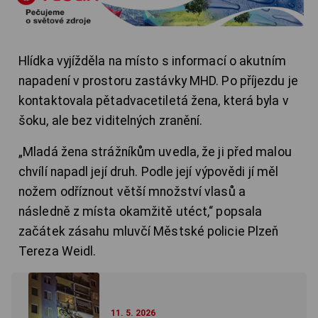
Hlídka vyjížděla na místo s informací o akutním
napadení v prostoru zastávky MHD. Po příjezdu je
kontaktovala pětadvacetiletá žena, která byla v
šoku, ale bez viditelných zranění.
„Mladá žena strážníkům uvedla, že ji před malou
chvílí napadl její druh. Podle její výpovědi jí měl
nožem odříznout větší množství vlasů a
následně z místa okamžitě utéct,“ popsala
začátek zásahu mluvčí Městské policie Plzeň
Tereza Weidl.
11. 5. 2026