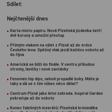
Sdílet:
Nejčtenější dnes
Karta místo papíru. Nová Plzeňská jízdenka šetří
dvě koruny a umožní přestup
Přímým vlakem na výlet z Plzně až do srdce
Českého lesa: Spěšný vlak jezdí každou sobotu až
do října
Americká se blíží do finále. V centru přibudou
stromy, lavičky i nové zastávky
Fenomén hip dips, neboli propadlé boky. Máte je
taky a dá se s tím vůbec něco dělat?
Centrum Plzně jako letní zahrada. Inspiral Garden
pokračuje až do soboty
Konec falešných inzerátů: Plzeňská kriminálka