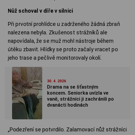
Nůž schoval v díře v silnici
Při prvotní prohlídce u zadrženého žádná zbraň
nalezena nebyla. Zkušenost strážníků ale
napovídala, že se muž mohl nástroje během
útěku zbavit. Hlídky se proto začaly vracet po
jeho trase a pečlivě monitorovaly okolí.
30. 4. 2026
Drama na se šťastným
koncem. Seniorka uvízla ve
vaně, strážníci ji zachránili po
dvanácti hodinách
„Podezření se potvrdilo. Zalamovací nůž strážníci