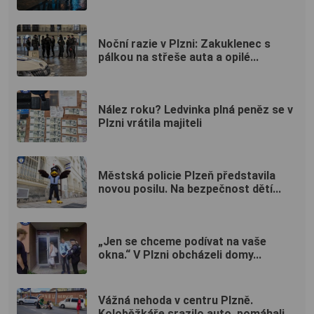
Noční razie v Plzni: Zakuklenec s
pálkou na střeše auta a opilé...
Nález roku? Ledvinka plná peněz se v
Plzni vrátila majiteli
Městská policie Plzeň představila
novou posilu. Na bezpečnost dětí...
„Jen se chceme podívat na vaše
okna.“ V Plzni obcházeli domy...
Vážná nehoda v centru Plzně.
Koloběžkáře srazilo auto, pomáhali