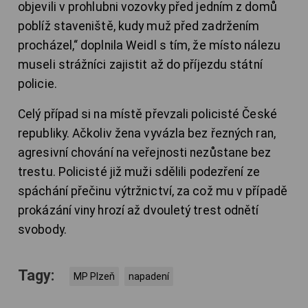
objevili v prohlubni vozovky před jedním z domů
poblíž staveniště, kudy muž před zadržením
procházel,“ doplnila Weidl s tím, že místo nálezu
museli strážníci zajistit až do příjezdu státní
policie.
Celý případ si na místě převzali policisté České
republiky. Ačkoliv žena vyvázla bez řezných ran,
agresivní chování na veřejnosti nezůstane bez
trestu. Policisté již muži sdělili podezření ze
spáchání přečinu výtržnictví, za což mu v případě
prokázání viny hrozí až dvouletý trest odnětí
svobody.
Tagy:
MP Plzeň
napadení