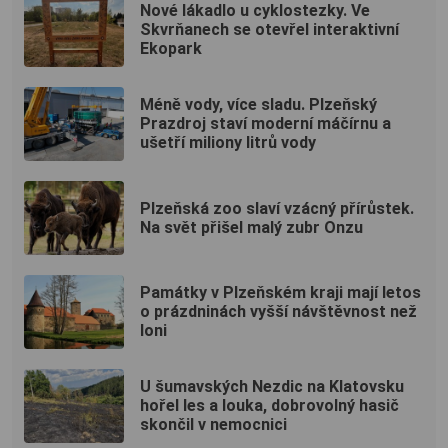
Nové lákadlo u cyklostezky. Ve
Skvrňanech se otevřel interaktivní
Ekopark
Méně vody, více sladu. Plzeňský
Prazdroj staví moderní máčírnu a
ušetří miliony litrů vody
Plzeňská zoo slaví vzácný přírůstek.
Na svět přišel malý zubr Onzu
Památky v Plzeňském kraji mají letos
o prázdninách vyšší návštěvnost než
loni
U šumavských Nezdic na Klatovsku
hořel les a louka, dobrovolný hasič
skončil v nemocnici