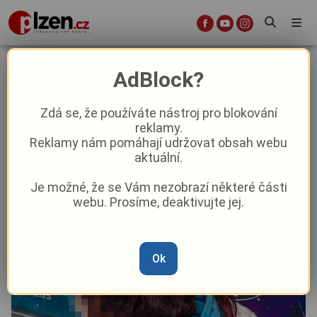
Na mladou ženu zaútočil partner s
AdBlock?
nožem! To, co jí udělal, nikdo
nečekal
Zdá se, že používáte nástroj pro blokování
reklamy.
Reklamy nám pomáhají udržovat obsah webu
Aktuality
Krimi
aktuální.
Je možné, že se Vám nezobrazí některé části
Od
Marie Osvaldová
–
11. 5.
|
15:41
webu. Prosíme, deaktivujte jej.
Ok