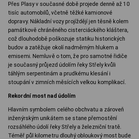
Přes Plasy v současné době projede denně až 10
tisíc automobilů, včetně těžké kamionové
dopravy. Nákladní vozy projíždějí jen těsně kolem
památkově chráněného cisterciáckého kláštera,
což dlouhodobě poškozuje statiku historických
budov a zatěžuje okolí nadměrným hlukem a
emisemi. Nemluvě o tom, že pro samotné řidiče
je současný průjezd údolím řeky Střely kvůli
táhlým serpentinám a prudkému klesání i
stoupání v zimních měsících velkou komplikací.
Rekordní most nad údolím
Hlavním symbolem celého obchvatu a zároveň
inženýrským unikátem se stane přemostění
rozsáhlého údolí řeky Střely a železniční tratě.
Téměř půl kilometru dlouhý obloukový most bude