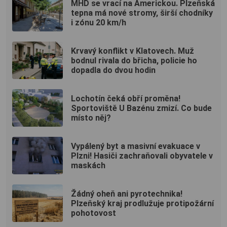
MHD se vrací na Americkou. Plzeňská
tepna má nové stromy, širší chodníky
i zónu 20 km/h
Krvavý konflikt v Klatovech. Muž
bodnul rivala do břicha, policie ho
dopadla do dvou hodin
Lochotín čeká obří proměna!
Sportoviště U Bazénu zmizí. Co bude
místo něj?
Vypálený byt a masivní evakuace v
Plzni! Hasiči zachraňovali obyvatele v
maskách
Žádný oheň ani pyrotechnika!
Plzeňský kraj prodlužuje protipožární
pohotovost