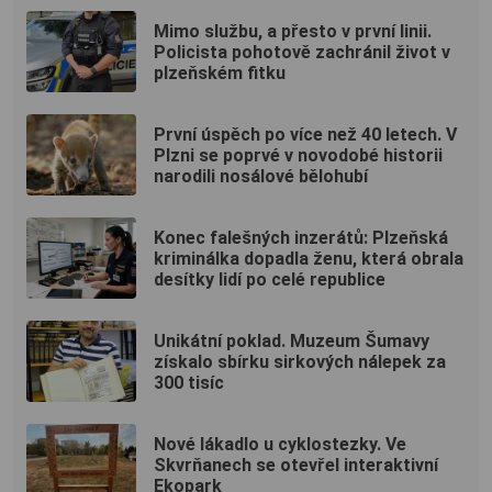
Mimo službu, a přesto v první linii.
Policista pohotově zachránil život v
plzeňském fitku
První úspěch po více než 40 letech. V
Plzni se poprvé v novodobé historii
narodili nosálové bělohubí
Konec falešných inzerátů: Plzeňská
kriminálka dopadla ženu, která obrala
desítky lidí po celé republice
Unikátní poklad. Muzeum Šumavy
získalo sbírku sirkových nálepek za
300 tisíc
Nové lákadlo u cyklostezky. Ve
Skvrňanech se otevřel interaktivní
Ekopark