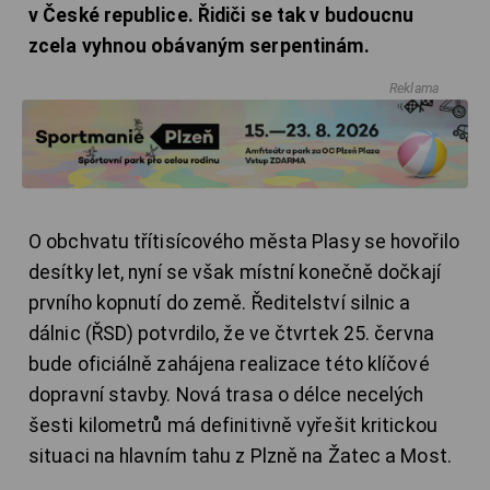
v České republice. Řidiči se tak v budoucnu
zcela vyhnou obávaným serpentinám.
Reklama
O obchvatu třítisícového města Plasy se hovořilo
desítky let, nyní se však místní konečně dočkají
prvního kopnutí do země. Ředitelství silnic a
dálnic (ŘSD) potvrdilo, že ve čtvrtek 25. června
bude oficiálně zahájena realizace této klíčové
dopravní stavby. Nová trasa o délce necelých
šesti kilometrů má definitivně vyřešit kritickou
situaci na hlavním tahu z Plzně na Žatec a Most.