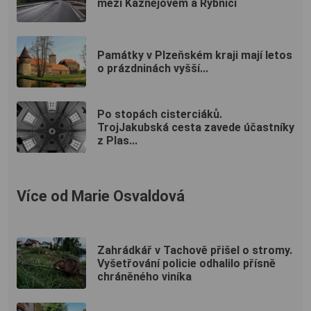
mezi Kaznějovem a Rybnicí
Památky v Plzeňském kraji mají letos
o prázdninách vyšší...
Po stopách cisterciáků.
TrojJakubská cesta zavede účastníky
z Plas...
Více od Marie Osvaldová
Zahrádkář v Tachově přišel o stromy.
Vyšetřování policie odhalilo přísně
chráněného viníka