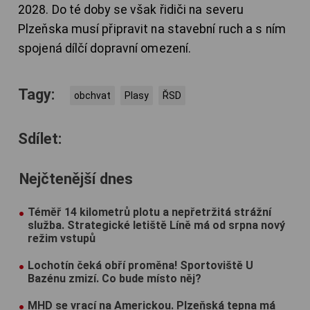
2028. Do té doby se však řidiči na severu
Plzeňska musí připravit na stavební ruch a s ním
spojená dílčí dopravní omezení.
Tagy:
obchvat
Plasy
ŘSD
Sdílet:
Nejčtenější dnes
Téměř 14 kilometrů plotu a nepřetržitá strážní
služba. Strategické letiště Líně má od srpna nový
režim vstupů
Lochotín čeká obří proměna! Sportoviště U
Bazénu zmizí. Co bude místo něj?
MHD se vrací na Americkou. Plzeňská tepna má