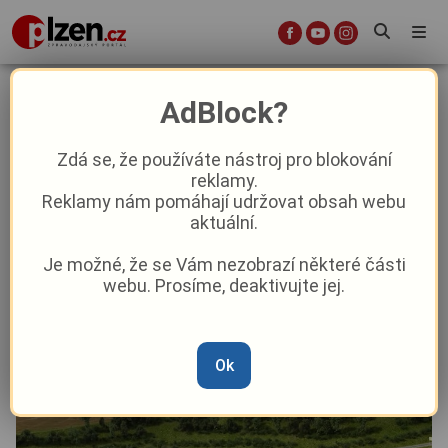
Konec kolon a ulehčení
AdBlock?
historickému centru. Stavba
obchvatu Plas oficiálně odstartuje
Zdá se, že používáte nástroj pro blokování
reklamy.
příští čtvrtek
Reklamy nám pomáhají udržovat obsah webu
aktuální.
Aktuality
Doprava
Aktuálně
Je možné, že se Vám nezobrazí některé části
webu. Prosíme, deaktivujte jej.
Od
Marie Osvaldová
–
19. 6.
|
09:35
Ok