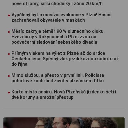
nové stromy, širší chodníky i zónu 20 km/h
Vypálený byt a masivní evakuace v Plzni! Hasiči
zachraňovali obyvatele v maskách
Měsíc zakryje téměř 90 % slunečního disku.
Hvězdárny v Rokycanech i Plzni zvou na
podvečerní sledování nebeského divadla
Přímým vlakem na výlet z Plzně až do srdce
Českého lesa: Spěšný vlak jezdí každou sobotu až
do října
Mimo službu, a přesto v první linii. Policista
pohotově zachránil život v plzeňském fitku
Karta místo papíru. Nová Plzeňská jízdenka šetří
dvě koruny a umožní přestup