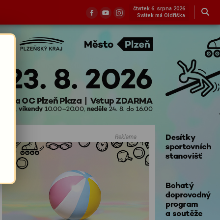
čtvrtek 6. srpna 2026
Svátek má Oldřiška
Reklama