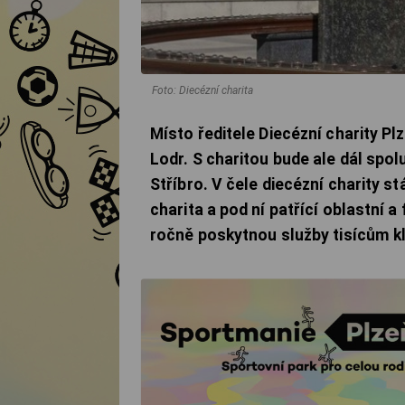
Foto: Diecézní charita
Místo ředitele Diecézní charity Pl
Lodr. S charitou bude ale dál spol
Stříbro. V čele diecézní charity st
charita a pod ní patřící oblastní a
ročně poskytnou služby tisícům kl