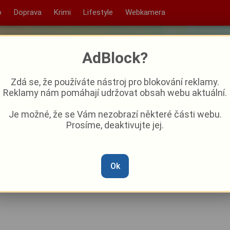
o
Doprava
Krimi
Lifestyle
Webkamera
AdBlock?
Zdá se, že používáte nástroj pro blokování reklamy.
Reklamy nám pomáhají udržovat obsah webu aktuální.
Je možné, že se Vám nezobrazí některé části webu.
Prosíme, deaktivujte jej.
kterému tleskal i papež. Jiří
ách opouští vedení Diecézní
Ok