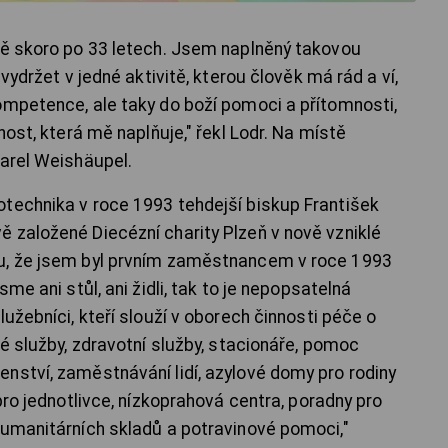
tě skoro po 33 letech. Jsem naplněný takovou
 vydržet v jedné aktivitě, kterou člověk má rád a ví,
ompetence, ale taky do boží pomoci a přítomnosti,
nost, která mě naplňuje," řekl Lodr. Na místě
Karel Weishäupel.
technika v roce 1993 tehdejší biskup František
 založené Diecézní charity Plzeň v nově vzniklé
u, že jsem byl prvním zaměstnancem v roce 1993
sme ani stůl, ani židli, tak to je nepopsatelná
lužebníci, kteří slouží v oborech činnosti péče o
ké služby, zdravotní služby, stacionáře, pomoc
nství, zaměstnávání lidí, azylové domy pro rodiny
pro jednotlivce, nízkoprahová centra, poradny pro
humanitárních skladů a potravinové pomoci,"