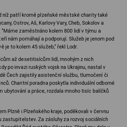
od níž patří kromě plzeňské městské charity také
kycany, Ostrov, Aš, Karlovy Vary, Cheb, Sokolov a
un. "Máme zaměstnáno kolem 800 lidí v týmu a
teří nám pomáhají a podporují. Služeb je jenom pod
 je to kolem 45 služeb," řekl Lodr.
ícům až desetitisícům lidí, mnohým z nich
dy po invazi ruských vojsk na Ukrajinu, nastal v
padě Čech zajistily asistenční službu, tlumočení či
nců. Charitní poradna poskytla individuální odborné
m ubytování a práce, rozdala mnoho tisíc balíčků
lem Plzně i Plzeňského kraje, poděkovali v červnu
u zastupitelstev. Za zásluhy za rozvoj sociálních