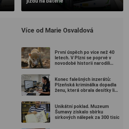
jízdu na baterie
Více od Marie Osvaldová
První úspěch po více než 40
letech. V Plzni se poprvé v
novodobé historii narodili
nosálové bělohubí
Konec falešných inzerátů:
Plzeňská kriminálka dopadla
ženu, která obrala desítky lidí
po celé republice
Unikátní poklad. Muzeum
Šumavy získalo sbírku
sirkových nálepek za 300 tisíc