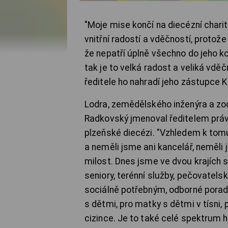
"Moje mise končí na diecézní chari
vnitřní radostí a vděčností, protože
že nepatří úplně všechno do jeho k
tak je to velká radost a veliká vděč
ředitele ho nahradí jeho zástupce 
Lodra, zemědělského inženýra a zoo
Radkovský jmenoval ředitelem právě
plzeňské diecézi. "Vzhledem k tom
a neměli jsme ani kancelář, neměli j
milost. Dnes jsme ve dvou krajích s
seniory, terénní služby, pečovatels
sociálně potřebným, odborné porade
s dětmi, pro matky s dětmi v tísni, 
cizince. Je to také celé spektrum 