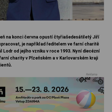
zeň na konci června opustí čtyřiašedesátiletý Jiří
upracovat, je například ředitelem ve farní charitě
ál Lodr od jejího vzniku v roce 1993. Nyní diecézní
 farní charity v Plzeňském a v Karlovarském kraji
ientů.
Reklama