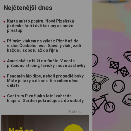
Nejčtenější dnes
Karta místo papíru. Nová Plzeňská
jízdenka šetří dvě koruny a umožní
přestup
Přímým vlakem na výlet z Plzně až do
srdce Českého lesa: Spěšný vlak jezdí
každou sobotu až do října
Americká se blíží do finále. V centru
přibudou stromy, lavičky i nové zastávky
Fenomén hip dips, neboli propadlé boky.
Máte je taky a dá se s tím vůbec něco
dělat?
Centrum Plzně jako letní zahrada.
Inspiral Garden pokračuje až do soboty
Reklama