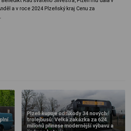
 Benedikt Řád svatého Silvestra, Plzeň mu dala v
nděl a v roce 2024 Plzeňský kraj Cenu za
.
Plzeň kupuje od Škody 34 nových
plní
trolejbusů: Velká zakázka za 624
milionů přinese modernější výbavu a