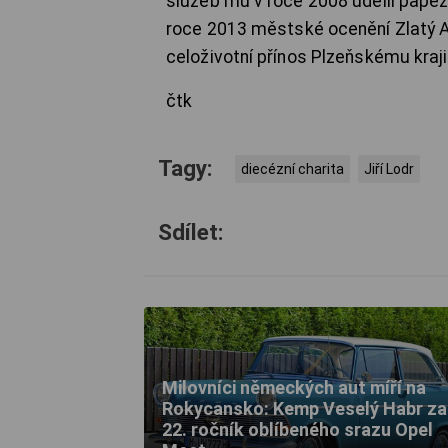
služeb mu v roce 2008 udělil papež
roce 2013 městské ocenění Zlatý A
celoživotní přínos Plzeňskému kraji
čtk
Tagy:
diecézní charita
Jiří Lodr
Sdílet:
Milovníci německých aut míří na
Rokycansko: Kemp Veselý Habr za
22. ročník oblíbeného srazu Opel