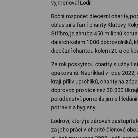
vyjmenoval Lodr.
Roční rozpočet diecézní charity, p
oblastní a farní charity Klatovy, Ro
Stříbro, je zhruba 450 milionů kor
dalších kolem 1000 dobrovolníků, k
diecézní charitou kolem 20 a celkově
Za rok poskytnou charity služby tis
opakovaně. Například v roce 2022, k
kraji příliv uprchlíků, charity na zá
doprovod pro více než 30.000 Ukraji
poradenství, pomohla jim s hledání
potravin a hygieny.
Lodrovi, který je zároveň zastupite
za jeho práci v charitě členové obo