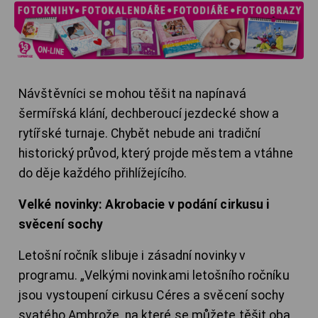
Návštěvníci se mohou těšit na napínavá
šermířská klání, dechberoucí jezdecké show a
rytířské turnaje. Chybět nebude ani tradiční
historický průvod, který projde městem a vtáhne
do děje každého přihlížejícího.
Velké novinky: Akrobacie v podání cirkusu i
svěcení sochy
Letošní ročník slibuje i zásadní novinky v
programu. „Velkými novinkami letošního ročníku
jsou vystoupení cirkusu Céres a svěcení sochy
svatého Ambrože, na které se můžete těšit oba