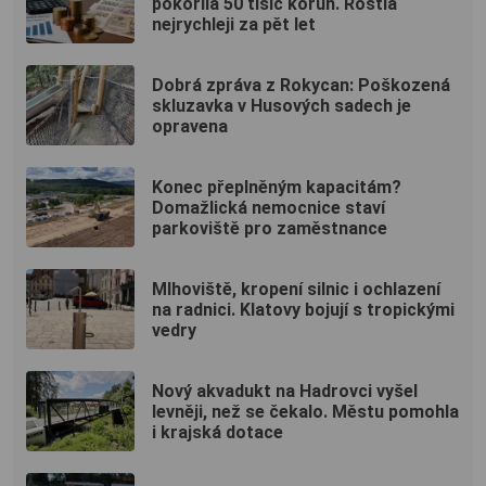
pokořila 50 tisíc korun. Rostla
nejrychleji za pět let
Dobrá zpráva z Rokycan: Poškozená
skluzavka v Husových sadech je
opravena
Konec přeplněným kapacitám?
Domažlická nemocnice staví
parkoviště pro zaměstnance
Mlhoviště, kropení silnic i ochlazení
na radnici. Klatovy bojují s tropickými
vedry
Nový akvadukt na Hadrovci vyšel
levněji, než se čekalo. Městu pomohla
i krajská dotace