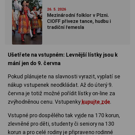
26. 5. 2026
Mezinárodní folklor v Plzni.
CIOFF přiveze tance, hudbu i
tradiční řemesla
Ušetřete na vstupném: Levnější lístky jsou k
mání jen do 9. června
Pokud plánujete na slavnosti vyrazit, vyplatí se
nákup vstupenek neodkládat. Až do úterý 9.
června je totiž možné pořídit lístky on-line za
zvýhodněnou cenu. Vstupenky
kupujte zde
.
Vstupné pro dospělého tak vyjde na 170 korun,
zlevněné pro děti, studenty či seniory na 130
korun a pro celé rodiny je připraveno rodinné