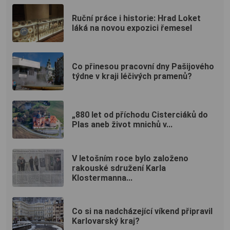
Ruční práce i historie: Hrad Loket
láká na novou expozici řemesel
Co přinesou pracovní dny Pašijového
týdne v kraji léčivých pramenů?
„880 let od příchodu Cisterciáků do
Plas aneb život mnichů v...
V letošním roce bylo založeno
rakouské sdružení Karla
Klostermanna...
Co si na nadcházející víkend připravil
Karlovarský kraj?