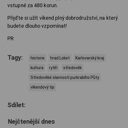
vstupné za 480 korun.
Přijďte si užít víkend plný dobrodružství, na který
budete dlouho vzpomínat!
PR
Tagy:
historie
hrad Loket
Karlovarský kraj
kultura
rytíři
středověk
Středověké slavnosti purkrabího Půty
víkendový tip
Sdílet:
Nejčtenější dnes