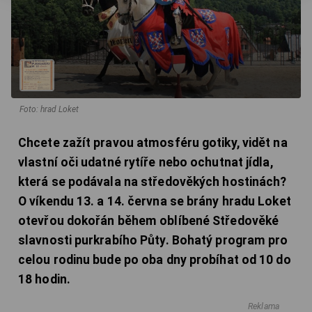
Foto: hrad Loket
Chcete zažít pravou atmosféru gotiky, vidět na
vlastní oči udatné rytíře nebo ochutnat jídla,
která se podávala na středověkých hostinách?
O víkendu 13. a 14. června se brány hradu Loket
otevřou dokořán během oblíbené Středověké
slavnosti purkrabího Půty. Bohatý program pro
celou rodinu bude po oba dny probíhat od 10 do
18 hodin.
Reklama