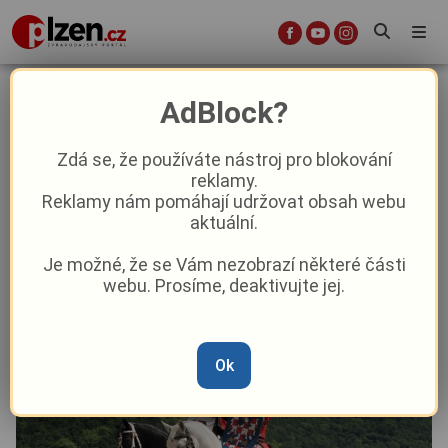
Na hradě Loket ožije středověk:
AdBlock?
Slavnosti purkrabího Půty lákají na
rytíře, cirkus i historickou kuchyni
Zdá se, že používáte nástroj pro blokování
reklamy.
Reklamy nám pomáhají udržovat obsah webu
Aktuality
Kultura
aktuální.
Je možné, že se Vám nezobrazí některé části
Od
Anna Raková
–
8. 6.
|
08:26
webu. Prosíme, deaktivujte jej.
Ok