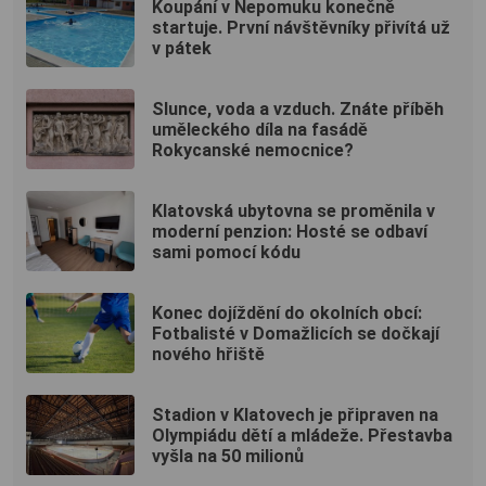
Koupání v Nepomuku konečně
startuje. První návštěvníky přivítá už
v pátek
Slunce, voda a vzduch. Znáte příběh
uměleckého díla na fasádě
Rokycanské nemocnice?
Klatovská ubytovna se proměnila v
moderní penzion: Hosté se odbaví
sami pomocí kódu
Konec dojíždění do okolních obcí:
Fotbalisté v Domažlicích se dočkají
nového hřiště
Stadion v Klatovech je připraven na
Olympiádu dětí a mládeže. Přestavba
vyšla na 50 milionů