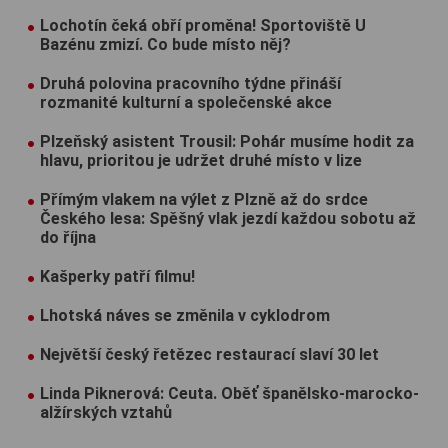
Lochotín čeká obří proměna! Sportoviště U
Bazénu zmizí. Co bude místo něj?
Druhá polovina pracovního týdne přináší
rozmanité kulturní a společenské akce
Plzeňský asistent Trousil: Pohár musíme hodit za
hlavu, prioritou je udržet druhé místo v lize
Přímým vlakem na výlet z Plzně až do srdce
Českého lesa: Spěšný vlak jezdí každou sobotu až
do října
Kašperky patří filmu!
Lhotská náves se změnila v cyklodrom
Největší český řetězec restaurací slaví 30 let
Linda Piknerová: Ceuta. Oběť španělsko-marocko-
alžírských vztahů