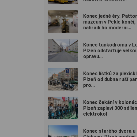
Konec jedné éry. Patto
muzeum v Pekle končí,
nahradí ho moderní...
Konec tankodromu v Lo
Plzeň odstartuje velko
opravu...
Konec lístků za plexisk
Plzeň od dubna ruší pa
pro...
Konec čekání v koloná
Plzeň zaplaví 300 sdíle
elektrokol
Konec starého dvora u
Globusu. Plzeň postaví