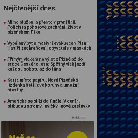
Nejčtenější dnes
Mimo službu, a přesto v první linii.
Policista pohotově zachránil život v
plzeňském fitku
Vypálený byt a masivní evakuace v Plzni!
Hasiči zachraňovali obyvatele v maskách
Přímým vlakem na výlet z Plzně až do
srdce Českého lesa: Spěšný vlak jezdí
každou sobotu až do října
Karta místo papíru. Nová Plzeňská
jízdenka šetří dvě koruny a umožní
přestup
Americká se blíží do finále. V centru
přibudou stromy, lavičky i nové zastávky
Reklama