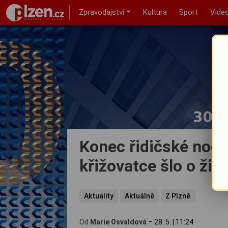
Zpravodajství
Kultura
Sport
Vide
Konec řidičské noční
křižovatce šlo o živ
Aktuality
Aktuálně
Z Plzně
Od
Marie Osvaldová
–
28. 5.
|
11:24