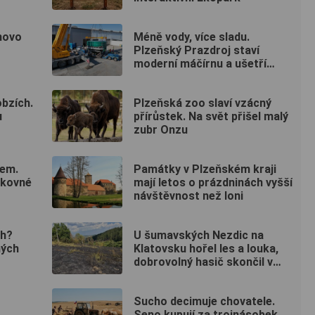
novo
Méně vody, více sladu.
Plzeňský Prazdroj staví
moderní máčírnu a ušetří
miliony litrů vody
bzích.
Plzeňská zoo slaví vzácný
u
přírůstek. Na svět přišel malý
zubr Onzu
lem.
Památky v Plzeňském kraji
rkovné
mají letos o prázdninách vyšší
návštěvnost než loni
ch?
U šumavských Nezdic na
ných
Klatovsku hořel les a louka,
dobrovolný hasič skončil v
nemocnici
Sucho decimuje chovatele.
Seno kupují za trojnásobek,