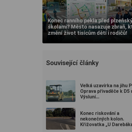
Konec ranního pekla před plzeňsk
školami? Město nasazuje zbraň, k
změní život tisícům dětí i rodičů!
Související články
Velká uzavírka na jihu P
Oprava přivaděče k D5 
Výsluní...
Konec riskování a
nekonečných kolon.
Křižovatka „U Darebáka“