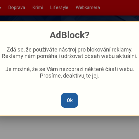
o
Doprava
Krimi
Lifestyle
Webkamera
AdBlock?
Zdá se, že používáte nástroj pro blokování reklamy.
Reklamy nám pomáhají udržovat obsah webu aktuální.
Je možné, že se Vám nezobrazí některé části webu.
Prosíme, deaktivujte jej.
 můry v Plzni! Na této
ot, teď se všechno mění!
Ok