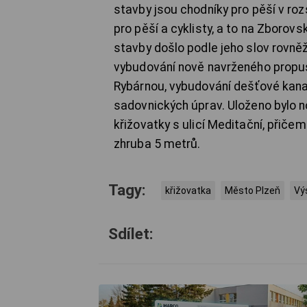
stavby jsou chodníky pro pěší v r
pro pěší a cyklisty, a to na Zborov
stavby došlo podle jeho slov rovněž
vybudování nově navrženého propust
Rybárnou, vybudování dešťové kanal
sadovnických úprav. Uloženo bylo n
křižovatky s ulicí Meditační, přič
zhruba 5 metrů.
Tagy:
křižovatka
Město Plzeň
Vý
Sdílet: