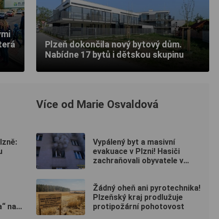
ými
terá
Plzeň dokončila nový bytový dům.
Nabídne 17 bytů i dětskou skupinu
Více od Marie Osvaldová
lzně:
Vypálený byt a masivní
u
evakuace v Plzni! Hasiči
zachraňovali obyvatele v
maskách
Žádný oheň ani pyrotechnika!
Plzeňský kraj prodlužuje
 na...
protipožární pohotovost