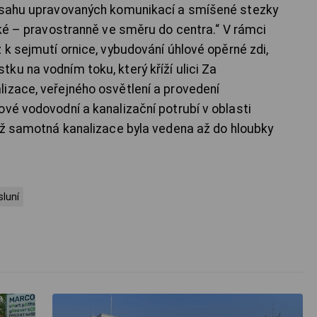
ozsahu upravovaných komunikací a smíšené stezky
ské – pravostranně ve směru do centra.“ V rámci
 k sejmutí ornice, vybudování úhlové opěrné zdi,
ku na vodním toku, který kříží ulici Za
izace, veřejného osvětlení a provedení
ové vodovodní a kanalizační potrubí v oblasti
emž samotná kanalizace byla vedena až do hloubky
sluní