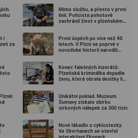
jích.
Mimo službu, a přesto v první
Česku
linii. Policista pohotově
zachránil život v plzeňském
fitku
 i
První úspěch po více než 40
lzeň za
letech. V Plzni se poprvé v
novodobé historii narodili
nosálové bělohubí
ed
Konec falešných inzerátů:
ěsto
Plzeňská kriminálka dopadla
ženu, která obrala desítky lidí
po celé republice
Plzně:
Unikátní poklad. Muzeum
ká
Šumavy získalo sbírku
sirkových nálepek za 300 tisíc
to
Nové lákadlo u cyklostezky.
t
Ve Skvrňanech se otevřel
interaktivní Ekopark