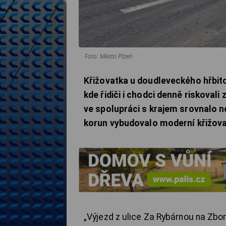
Foto: Město Plzeň
Křižovatka u doudleveckého hřbito
kde řidiči i chodci denně riskovali
ve spolupráci s krajem srovnalo n
korun vybudovalo moderní křižova
„Výjezd z ulice Za Rybárnou na Zb