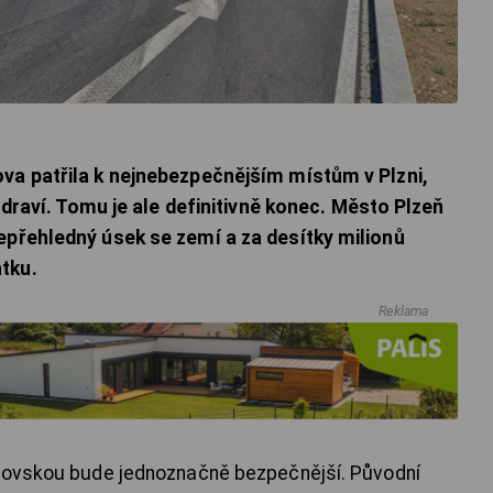
va patřila k nejnebezpečnějším místům v Plzni,
 zdraví. Tomu je ale definitivně konec. Město Plzeň
epřehledný úsek se zemí a za desítky milionů
tku.
Reklama
orovskou bude jednoznačně bezpečnější. Původní