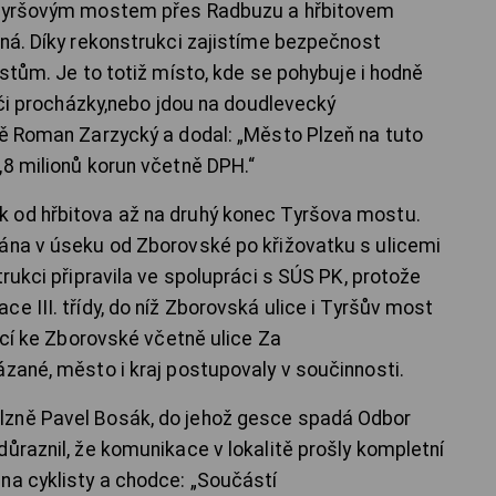
i Tyršovým mostem přes Radbuzu a hřbitovem
dná. Díky rekonstrukci zajistíme bezpečnost
istům. Je to totiž místo, kde se pohybuje i hodně
y či procházky,nebo jdou na doudlevecký
ně Roman Zarzycký a dodal: „Město Plzeň na tuto
,8 milionů korun včetně DPH.“
 od hřbitova až na druhý konec Tyršova mostu.
vána v úseku od Zborovské po křižovatku s ulicemi
trukci připravila ve spolupráci s SÚS PK, protože
e III. třídy, do níž Zborovská ulice i Tyršův most
jící ke Zborovské včetně ulice Za
ázané, město i kraj postupovaly v součinnosti.
lzně Pavel Bosák, do jehož gesce spadá Odbor
ůraznil, že komunikace v lokalitě prošly kompletní
na cyklisty a chodce: „Součástí