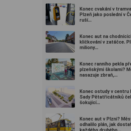
Konec cvakání v tramva
Plzeň jako poslední v 
ruší...
Konec aut na chodnících
kličkování v zatáčce. P
miliony...
Konec ranního pekla př
plzeňskými školami? M
nasazuje zbraň,...
Konec ostudy v centru 
Sady Pětatřicátníků če
šokující...
Konec aut v Plzni? Měs
odhalilo plán, jak dosta
každého druhého...