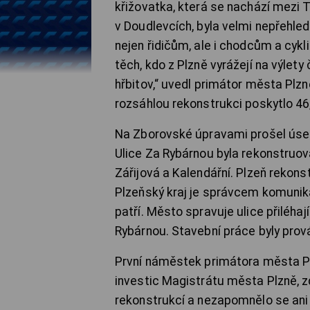
křižovatka, která se nachází mez
v Doudlevcích, byla velmi nepřehle
nejen řidičům, ale i chodcům a cykl
těch, kdo z Plzně vyrážejí na výlet
hřbitov,“ uvedl primátor města Plz
rozsáhlou rekonstrukci poskytlo 46
Na Zborovské úpravami prošel úsek
Ulice Za Rybárnou byla rekonstruo
Zářijová a Kalendářní. Plzeň rekons
Plzeňský kraj je správcem komunikac
patří. Město spravuje ulice přiléha
Rybárnou. Stavební práce byly prov
První náměstek primátora města P
investic Magistrátu města Plzně, zd
rekonstrukcí a nezapomnělo se ani 