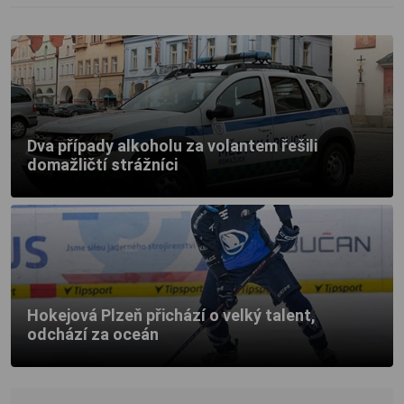
Dva případy alkoholu za volantem řešili
domažličtí strážníci
Hokejová Plzeň přichází o velký talent,
odchází za oceán