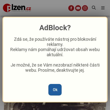
Nová výstava v Rokycanech potěší
AdBlock?
i milovníky vojenské historie
Zdá se, že používáte nástroj pro blokování
reklamy.
Aktuality
Kultura
Z kraje
Reklamy nám pomáhají udržovat obsah webu
aktuální.
Od
Peggy Kýrová
–
11. 1. 2025
|
11:57
Je možné, že se Vám nezobrazí některé části
webu. Prosíme, deaktivujte jej.
Ok