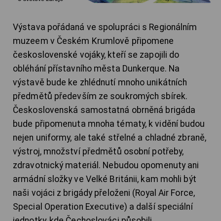
Výstava pořádaná ve spolupráci s Regionálním
muzeem v Českém Krumlově připomene
československé vojáky, kteří se zapojili do
obléhání přístavního města Dunkerque. Na
výstavě bude ke zhlédnutí mnoho unikátních
předmětů především ze soukromých sbírek.
Československá samostatná obrněná brigáda
bude připomenuta mnoha tématy, k vidění budou
nejen uniformy, ale také střelné a chladné zbraně,
výstroj, množství předmětů osobní potřeby,
zdravotnický materiál. Nebudou opomenuty ani
armádní složky ve Velké Británii, kam mohli být
naši vojáci z brigády přeloženi (Royal Air Force,
Special Operation Executive) a další speciální
jednotky, kde Čechoslováci působili