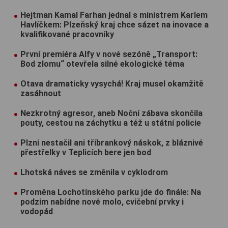
Hejtman Kamal Farhan jednal s ministrem Karlem
Havlíčkem: Plzeňský kraj chce sázet na inovace a
kvalifikované pracovníky
První premiéra Alfy v nové sezóně „Transport:
Bod zlomu“ otevřela silné ekologické téma
Otava dramaticky vysychá! Kraj musel okamžitě
zasáhnout
Nezkrotný agresor, aneb Noční zábava skončila
pouty, cestou na záchytku a též u státní policie
Plzni nestačil ani tříbrankový náskok, z bláznivé
přestřelky v Teplicích bere jen bod
Lhotská náves se změnila v cyklodrom
Proměna Lochotínského parku jde do finále: Na
podzim nabídne nové molo, cvičební prvky i
vodopád