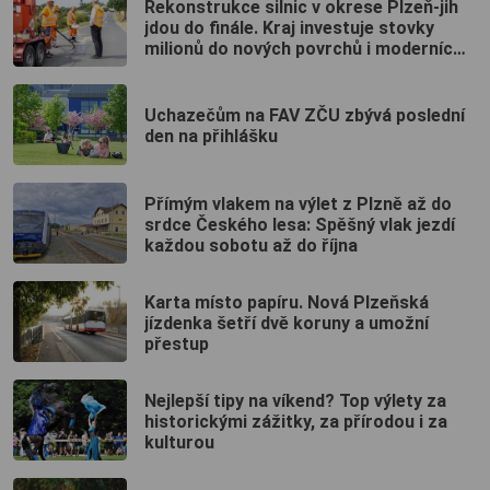
Rekonstrukce silnic v okrese Plzeň-jih
jdou do finále. Kraj investuje stovky
milionů do nových povrchů i moderních
technologií
Uchazečům na FAV ZČU zbývá poslední
den na přihlášku
Přímým vlakem na výlet z Plzně až do
srdce Českého lesa: Spěšný vlak jezdí
každou sobotu až do října
Karta místo papíru. Nová Plzeňská
jízdenka šetří dvě koruny a umožní
přestup
Nejlepší tipy na víkend? Top výlety za
historickými zážitky, za přírodou i za
kulturou