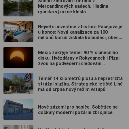
Sucho zastavilo fontánu v
Mercandinových sadech. Hladina
rybníka výrazně klesla
Největší investice v historii Pačejova je
u konce: Nová kanalizace za 100
milionů korun získala kolaudaci, obec
uspořádala oslavu
Měsíc zakryje téměř 90 % slunečního
disku. Hvězdárny v Rokycanech i Plzni
zvou na podvečerní sledování
nebeského divadla
Téměř 14 kilometrů plotu a nepřetržitá
strážní služba. Strategické letiště Líně
má od srpna nový režim vstupů
Nové zázemí pro hasiče. Sobětice se
dočkaly moderní požární zbrojnice