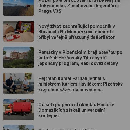
Požár pole ohrožoval i brdské lesy na
Rokycansku. Zasahovala i legendární
Praga V3S
Nový život zachraňující pomocník v
Blovicích: Na Masarykově náměstí
přibyl veřejně přístupný defibrilátor
Památky v Plzeňském kraji otevřou po
setmění: Horšovský Týn chystá
japonský program, Rabí osvítí svíčky
Hejtman Kamal Farhan jednal s
ministrem Karlem Havlíčkem: Plzeňský
kraj chce sázet na inovace a
kvalifikované pracovníky
Od suti po parní stříkačku. Hasiči v
Domažlicích získali univerzální
kontejner