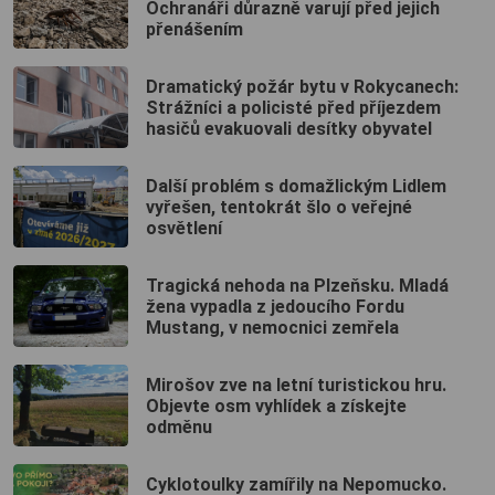
Ochranáři důrazně varují před jejich
přenášením
Dramatický požár bytu v Rokycanech:
Strážníci a policisté před příjezdem
hasičů evakuovali desítky obyvatel
Další problém s domažlickým Lidlem
vyřešen, tentokrát šlo o veřejné
osvětlení
Tragická nehoda na Plzeňsku. Mladá
žena vypadla z jedoucího Fordu
Mustang, v nemocnici zemřela
Mirošov zve na letní turistickou hru.
Objevte osm vyhlídek a získejte
odměnu
Cyklotoulky zamířily na Nepomucko.