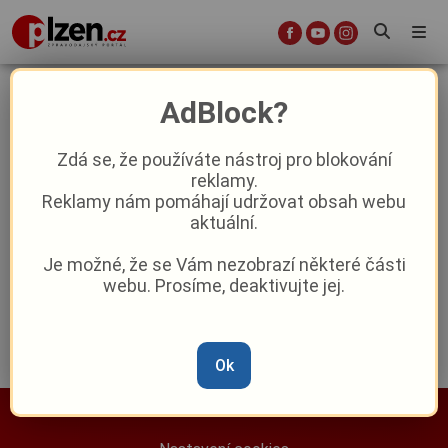
rytíři
AdBlock?
Zdá se, že používáte nástroj pro blokování
Na hradě Loket ožije středověk:
reklamy.
Slavnosti purkrabího Půty lákají na
Reklamy nám pomáhají udržovat obsah webu
rytíře, cirkus i historickou kuchyni
aktuální.
Reklama
Je možné, že se Vám nezobrazí některé části
webu. Prosíme, deaktivujte jej.
Ok