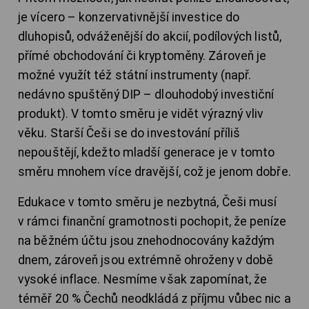
je vícero – konzervativnější investice do
dluhopisů, odváženější do akcií, podílových listů,
přímé obchodování či kryptoměny. Zároveň je
možné využít též státní instrumenty (např.
nedávno spuštěný DIP – dlouhodobý investiční
produkt). V tomto směru je vidět výrazný vliv
věku. Starší Češi se do investování příliš
nepouštějí, kdežto mladší generace je v tomto
směru mnohem více dravější, což je jenom dobře.
Edukace v tomto směru je nezbytná, Češi musí
v rámci finanční gramotnosti pochopit, že peníze
na běžném účtu jsou znehodnocovány každým
dnem, zároveň jsou extrémně ohroženy v době
vysoké inflace. Nesmíme však zapomínat, že
téměř 20 % Čechů neodkládá z příjmu vůbec nic a