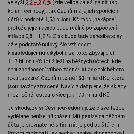
ve výši
2,2 – 2,8 %
(zde velice záleží na situaci
kolem cen ropy), tak Čechům z jejich spořících
účtů v hodnotě 1,53 bilionu Kč moc „nekápne“,
protože jejich výnos bude reálně po započtení
inflace 0,8 – 1,2 %. Zisk bude tedy zanedbatelný
až v podstatě nulový. Ale vzhledem
k následujícímu díkybohu za toto. Zbývajících
1,17 bilionu Kč totiž leží na běžných účtech, kde
není zhodnocení vůbec žádné! Inflace tak během
roku „sežere“ Čechům téměř 30 miliard Kč, které
jsou navždy ztracené. Navíc z dat plyne, že vklady
meziročně rostou o více jak 170 miliard Kč.
Je škoda, že si Češi neuvědomují, že o své těžce
vydělané peníze přicházejí. Mít peníze na běžném
účtu je srovnatelné s tím mít je pod polštářem.
Přitom možností, jak nechat peníze zhodnocovat,