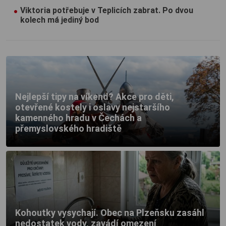
Viktoria potřebuje v Teplicích zabrat. Po dvou
kolech má jediný bod
Nejlepší tipy na víkend? Akce pro děti,
otevřené kostely i oslavy nejstaršího
kamenného hradu v Čechách a
přemyslovského hradiště
Kohoutky vysychají. Obec na Plzeňsku zasáhl
nedostatek vody, zavádí omezení