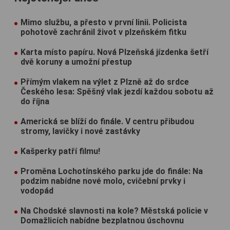
Mimo službu, a přesto v první linii. Policista
pohotově zachránil život v plzeňském fitku
Karta místo papíru. Nová Plzeňská jízdenka šetří
dvě koruny a umožní přestup
Přímým vlakem na výlet z Plzně až do srdce
Českého lesa: Spěšný vlak jezdí každou sobotu až
do října
Americká se blíží do finále. V centru přibudou
stromy, lavičky i nové zastávky
Kašperky patří filmu!
Proměna Lochotínského parku jde do finále: Na
podzim nabídne nové molo, cvičební prvky i
vodopád
Na Chodské slavnosti na kole? Městská policie v
Domažlicích nabídne bezplatnou úschovnu