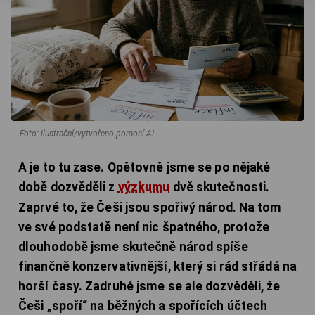
Foto: ilustrační/vytvořeno pomocí AI
A je to tu zase. Opětovně jsme se po nějaké
době dozvěděli z
výzkumu
dvě skutečnosti.
Zaprvé to, že Češi jsou spořivý národ. Na tom
ve své podstatě není nic špatného, protože
dlouhodobě jsme skutečně národ spíše
finančně konzervativnější, který si rád střádá na
horší časy. Zadruhé jsme se ale dozvěděli, že
Češi „spoří“ na běžných a spořících účtech