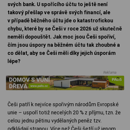
svých bank. U spořícího účtu to ještě není
takový přešlap ve správě svých financí, ale
v případě běžného účtu jde o katastrofickou
chybu, které by se Češi v roce 2026 už skutečně
neměli dopouštět. Jak moc jsou Češi spořiví,
čím jsou úspory na běžném účtu tak zhoubné a
co dělat, aby se Češi měli díky jejich úsporám
lépe?
Reklama
Češi patří k nejvíce spořivým národům Evropské
unie – uspoří totiž necelých 20 % z příjmu, tzn. že
celou jednu pětinu vydělaných peněz tzv.
odkládají stranou. Více než Češi šetří už jenom