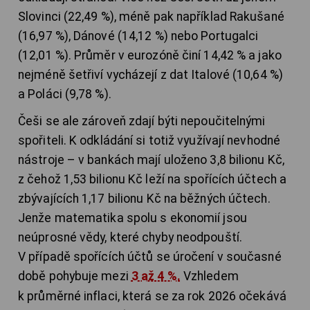
Slovinci (22,49 %), méně pak například Rakušané
(16,97 %), Dánové (14,12 %) nebo Portugalci
(12,01 %). Průměr v eurozóně činí 14,42 % a jako
nejméně šetřiví vycházejí z dat Italové (10,64 %)
a Poláci (9,78 %).
Češi se ale zároveň zdají býti nepoučitelnými
spořiteli. K odkládání si totiž využívají nevhodné
nástroje – v bankách mají uloženo 3,8 bilionu Kč,
z čehož 1,53 bilionu Kč leží na spořících účtech a
zbývajících 1,17 bilionu Kč na běžných účtech.
Jenže matematika spolu s ekonomií jsou
neúprosné vědy, které chyby neodpouští.
V případě spořících účtů se úročení v současné
době pohybuje mezi
3 až 4 %.
Vzhledem
k průměrné inflaci, která se za rok 2026 očekává