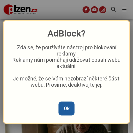
Matěj Novák: Češi a „úspory“ na
AdBlock?
běžných bankovních účtech –
dlouhodobá základní chyba ve
Zdá se, že používáte nástroj pro blokování
reklamy.
finanční gramotnosti
Reklamy nám pomáhají udržovat obsah webu
aktuální.
Aktuality
Názory a komentáře
Je možné, že se Vám nezobrazí některé části
webu. Prosíme, deaktivujte jej.
Od
Matěj Novák
–
28. 5.
|
08:00
Ok