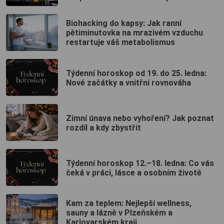
Biohacking do kapsy: Jak ranní
pětiminutovka na mrazivém vzduchu
restartuje váš metabolismus
Týdenní horoskop od 19. do 25. ledna:
Nové začátky a vnitřní rovnováha
Zimní únava nebo vyhoření? Jak poznat
rozdíl a kdy zbystřit
Týdenní horoskop 12.–18. ledna: Co vás
čeká v práci, lásce a osobním životě
Kam za teplem: Nejlepší wellness,
sauny a lázně v Plzeňském a
Karlovarském kraji