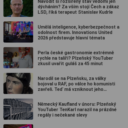
Navodit si rozšířený stav vědomí jen
dýcháním? Za vším stojí Čech a zákaz
LSD, říká terapeut Stanislav Kudrle
Umělá inteligence, kyberbezpečnost a
odolnost firem. Innovations United
2026 představuje hlavní témata
Perla české gastronomie extrémně
rychle na talíři? Plzeňský YouTuber
zkusil uvařit guláš za 45 minut
Narodil se na Plzeňsku, za války
bojoval u RAF, po válce ho komunisti
zavřeli. Teď má vzniknout jeho
muzeum
Německý Kaufland v únoru: Plzeňský
YouTuber TenKarl narazil na prázdné
regály i nečekané slevy