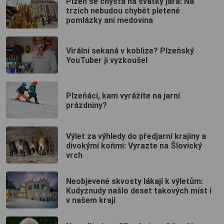
Plzeň se chystá na svátky jara: Na
trzích nebudou chybět pletené
pomlázky ani medovina
Virální sekaná v koblize? Plzeňský
YouTuber ji vyzkoušel
Plzeňáci, kam vyrážíte na jarní
prázdniny?
Výlet za výhledy do předjarní krajiny a
divokými koňmi: Vyrazte na Šlovický
vrch
Neobjevené skvosty lákají k výletům:
Kudyznudy našlo deset takových míst i
v našem kraji