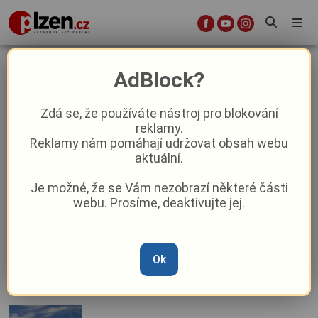
Lifestyle
AdBlock?
Zdá se, že používáte nástroj pro blokování
Co se skrývá za velkými slevami a proč
reklamy.
by je kvalitní lokální výrobky neměly
Reklamy nám pomáhají udržovat obsah webu
nabízet
aktuální.
Je možné, že se Vám nezobrazí některé části
Elegance, která pomáhá slavit:
webu. Prosíme, deaktivujte jej.
Vyhrajte hodnotné ceny od módní
značky Pánské obleky BANDI na plese
ZAK TV
Ok
Březnové slunce startuje solární žně:
Majitelé fotovoltaik se po zimě dočkali