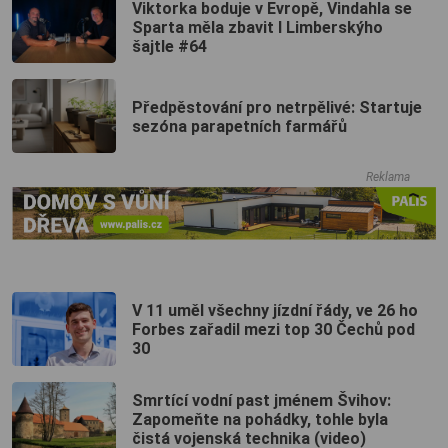
Viktorka boduje v Evropě, Vindahla se
Sparta měla zbavit I Limberskýho
šajtle #64
Předpěstování pro netrpělivé: Startuje
sezóna parapetních farmářů
Reklama
V 11 uměl všechny jízdní řády, ve 26 ho
Forbes zařadil mezi top 30 Čechů pod
30
Smrtící vodní past jménem Švihov:
Zapomeňte na pohádky, tohle byla
čistá vojenská technika (video)