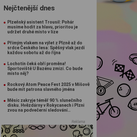
Nejčtenější dnes
Plzeňský asistent Trousil: Pohár
musíme hodit za hlavu, prioritou je
udržet druhé místo v lize
Přímým vlakem na výlet z Plzně až do
srdce Českého lesa: Spěšný vlak jezdí
každou sobotu až do října
Lochotín čeká obří proměna!
Sportoviště U Bazénu zmizí. Co bude
místo něj?
Rockový Atom Peace Fest 2025 v Míšově
bude mít patrona slavného jména
Měsíc zakryje téměř 90 % slunečního
disku. Hvězdárny v Rokycanech i Plzni
zvou na podvečerní sledování
nebeského divadla
Reklama