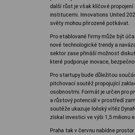
další růst je však klíčové propojen
institucemi. Innovations United 202
světy mohou přirozeně potkávat.
Pro etablované firmy může být účas
nové technologické trendy a naváza
sektor zase přináší možnost diskut
které podporuje inovace, bezpečn
Pro startupy bude důležitou součás
pitchovací soutěž propojující zakl
osobnostmi. Formát je určen pro proj
a růstový potenciál v prostředí za
soutěže ukazuje loňský vítěz Dyna
získal investici ve výši 1,5 milionu e
Praha tak v červnu nabídne prostor