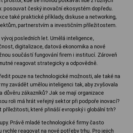
it prostor, kde se mohou potkávat lidé z různých
em: posouvat český inovační ekosystém dopředu.
ce také praktické příklady, diskuse a networking,
ektům, partnerstvím a investičním příležitostem.
 vývoj posledních let. Umělá inteligence,
nost, digitalizace, datová ekonomika a nové
nou součástí fungování firem i institucí. Zároveň
je nutné reagovat strategicky a odpovědně.
edit pouze na technologické možnosti, ale také na
rmy zavádět umělou inteligenci tak, aby zvyšovala
la důvěru zákazníků? Jak se mají organizace
kou roli má hrát veřejný sektor při podpoře inovací?
příležitosti, které přináší evropský i globální trh?
rtupy. Právě mladé technologické firmy často
 rychle reagovat na nové potřeby trhu. Pro jejich