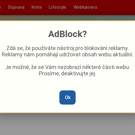
o
Doprava
Krimi
Lifestyle
Webkamera
AdBlock?
Zdá se, že používáte nástroj pro blokování reklamy.
Reklamy nám pomáhají udržovat obsah webu aktuální.
Je možné, že se Vám nezobrazí některé části webu.
Prosíme, deaktivujte jej.
ations United 2026.
tartupy, firmy, investory a
Ok