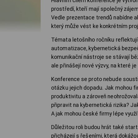
Hlavním cílem konference je vytvoř
prostředí, kteří mají společný záj
Vedle prezentace trendů nabídne ak
který může vést ke konkrétním proj
Témata letošního ročníku reflektují
automatizace, kybernetická bezpeč
komunikační nástroje se stávají běž
ale přinášejí nové výzvy, na které 
Konference se proto nebude soustř
otázku jejich dopadu. Jak mohou fi
produktivitu a zároveň neohrožova
připravit na kybernetická rizika? Ja
A jak mohou české firmy lépe využít 
Důležitou roli budou hrát také sta
přicházejí s řešeními, která dokážou