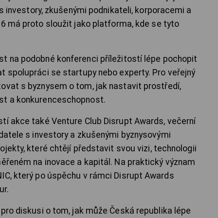
í s investory, zkušenými podnikateli, korporacemi a
6 má proto sloužit jako platforma, kde se tyto
t na podobné konferenci příležitostí lépe pochopit
t spolupráci se startupy nebo experty. Pro veřejný
ovat s byznysem o tom, jak nastavit prostředí,
ost a konkurenceschopnost.
tí akce také Venture Club Disrupt Awards, večerní
adatele s investory a zkušenými byznysovými
ekty, které chtějí představit svou vizi, technologii
měřeném na inovace a kapitál. Na praktický význam
NIC, který po úspěchu v rámci Disrupt Awards
ur.
 pro diskusi o tom, jak může Česká republika lépe