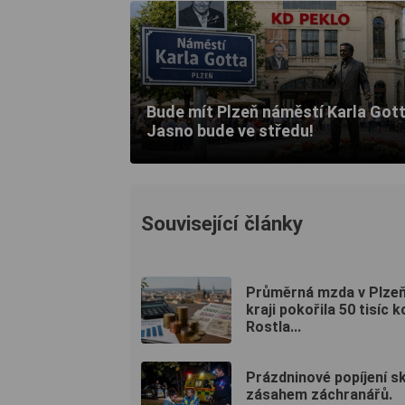
Bude mít Plzeň náměstí Karla Got
Jasno bude ve středu!
Související články
Průměrná mzda v Plze
kraji pokořila 50 tisíc k
Rostla...
Prázdninové popíjení s
zásahem záchranářů.