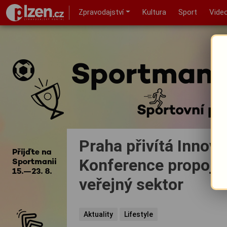
Zpravodajství
Kultura
Sport
Vide
Praha přivítá Innov
Konference propojí s
veřejný sektor
Aktuality
Lifestyle