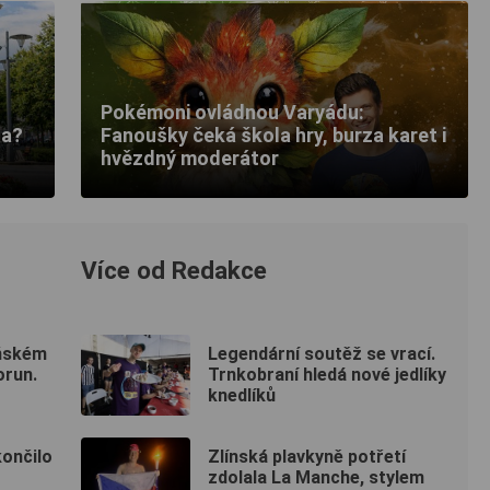
Pokémoni ovládnou Varyádu:
ta?
Fanoušky čeká škola hry, burza karet i
hvězdný moderátor
Více od Redakce
ňském
Legendární soutěž se vrací.
orun.
Trnkobraní hledá nové jedlíky
knedlíků
končilo
Zlínská plavkyně potřetí
zdolala La Manche, stylem