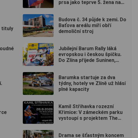
prsa jako teprve 5. žena na
světě
Budova č. 34 půjde k zemi. Do
Baťova areálu míří obří
tituly
demoliční stroj
Roudné
Jubilejní Barum Rally láká
evropskou i českou špičku.
Do Zlína přijede Suninen,
Marczyk i legendární Kopecký
Barumka startuje za dva
.
týdny, hotely ve Zlíně už hlásí
plné kapacity
Kamil Střihavka rozezní
rce
Křimice: V zámeckém parku
vystoupí s projektem The
Leaders Acoustic Band!
Drama se šťastným koncem