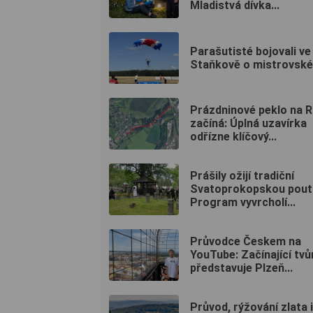
Mladistvá dívka...
Parašutisté bojovali ve
Staňkově o mistrovské 
Prázdninové peklo na 
začíná: Úplná uzavírka
odřízne klíčový...
Prášily ožijí tradiční
Svatoprokopskou poutí
Program vyvrcholí...
Průvodce Českem na
YouTube: Začínající tvů
představuje Plzeň...
Průvod, rýžování zlata i