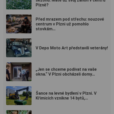
sezonu: Máte už svůj záhon v centru
Plzně?
Před mrazem pod střechu: nouzové
centrum v Plzni už pomohlo
stovkám...
V Depo Moto Art představili veterány!
„Jen se chceme podívat na vaše
okna.“ V Plzni obcházeli domy...
Šance na levné bydlení v Plzni. V
Křimicích vznikne 14 bytů,...