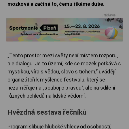
mozková a začíná to, čemu říkáme duše.
Reklama
„Tento prostor mezi světy není místem rozporu,
ale dialogu. Je to území, kde se mozek potkává s
mystikou, víra s vědou, slovo s tichem,“ uvádějí
organizátoři k myšlence festivalu, který se
nezaměřuje na „souboj o pravdu“, ale na sdílení
různých pohledů na lidské vědomí.
Hvězdná sestava řečníků
Program slibuje hluboké vhledy od osobností,