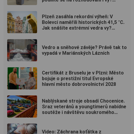
(ANKETA)
Plzeň zasáhla rekordní výheň: V
Bolevci naměřili historických 41,5 °C.
Jak snášíte extrémní vedra vy?
(ANKETA)
Vedro a sněhové závěje? Právě tak to
vypadá v Mariánských Lázních
Certifikát z Bruselu je v Plzni: Město
bojuje o prestižní titul Evropské
hlavní město dobrovolnictví 2028
Nablýskané stroje obsadí Chocenice.
Sraz veteránů a youngtimerů nabídne
soutěže i návštěvu soukromého
muzea
Video: Záchrana koťátka z