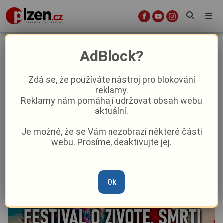
Život a smrt jako duel mozku a
AdBlock?
duše v plzeňském DEPO2015:
Festival Mezi světy hledá hranice
Zdá se, že používáte nástroj pro blokování
reklamy.
lidského poznání
Reklamy nám pomáhají udržovat obsah webu
aktuální.
Aktuality
Kultura
Lifestyle
Aktuálně
Z Plzně
Je možné, že se Vám nezobrazí některé části
webu. Prosíme, deaktivujte jej.
Od
Pavel Žižka
–
12. 5.
|
10:31
Ok