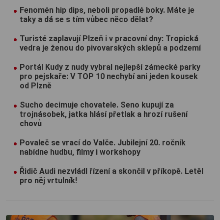
Fenomén hip dips, neboli propadlé boky. Máte je
taky a dá se s tím vůbec něco dělat?
Turisté zaplavují Plzeň i v pracovní dny: Tropická
vedra je ženou do pivovarských sklepů a podzemí
Portál Kudy z nudy vybral nejlepší zámecké parky
pro pejskaře: V TOP 10 nechybí ani jeden kousek
od Plzně
Sucho decimuje chovatele. Seno kupují za
trojnásobek, jatka hlásí přetlak a hrozí rušení
chovů
Povaleč se vrací do Valče. Jubilejní 20. ročník
nabídne hudbu, filmy i workshopy
Řidič Audi nezvládl řízení a skončil v příkopě. Letěl
pro něj vrtulník!