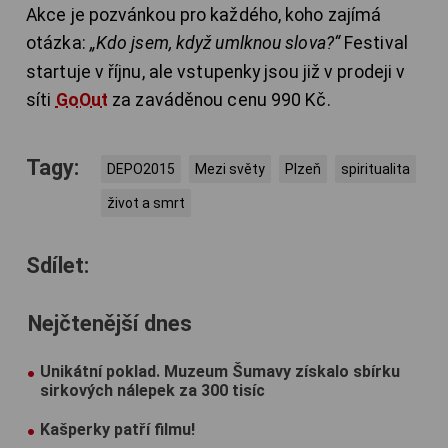
Akce je pozvánkou pro každého, koho zajímá
otázka:
„Kdo jsem, když umlknou slova?“
Festival
startuje v říjnu, ale vstupenky jsou již v prodeji v
síti
GoOut
za zaváděnou cenu 990 Kč.
Tagy:
DEPO2015
Mezi světy
Plzeň
spiritualita
život a smrt
Sdílet:
Nejčtenější dnes
Unikátní poklad. Muzeum Šumavy získalo sbírku
sirkových nálepek za 300 tisíc
Kašperky patří filmu!