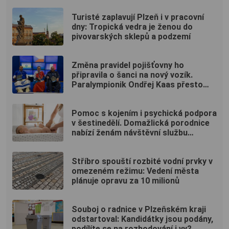
Turisté zaplavují Plzeň i v pracovní
dny: Tropická vedra je ženou do
pivovarských sklepů a podzemí
Změna pravidel pojišťovny ho
připravila o šanci na nový vozík.
Paralympionik Ondřej Kaas přesto
bojuje o soběstačnost
Pomoc s kojením i psychická podpora
v šestinedělí. Domažlická porodnice
nabízí ženám návštěvní službu
zdarma
Stříbro spouští rozbité vodní prvky v
omezeném režimu: Vedení města
plánuje opravu za 10 milionů
Souboj o radnice v Plzeňském kraji
odstartoval: Kandidátky jsou podány,
podílíte se na rozhodování i vy?