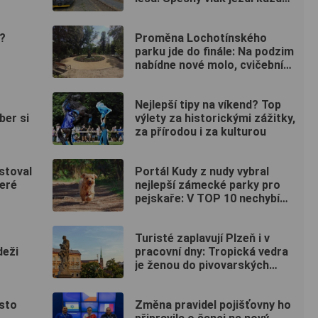
sobotu až do října
e?
Proměna Lochotínského
parku jde do finále: Na podzim
nabídne nové molo, cvičební
prvky i vodopád
Nejlepší tipy na víkend? Top
ber si
výlety za historickými zážitky,
za přírodou i za kulturou
stoval
Portál Kudy z nudy vybral
eré
nejlepší zámecké parky pro
pejskaře: V TOP 10 nechybí
ani jeden kousek od Plzně
Turisté zaplavují Plzeň i v
deži
pracovní dny: Tropická vedra
je ženou do pivovarských
sklepů a podzemí
sto
Změna pravidel pojišťovny ho