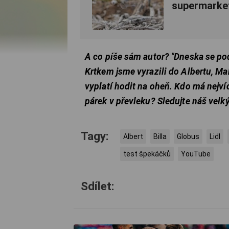
supermarke
A co píše sám autor? "Dneska se p
Krtkem jsme vyrazili do Albertu, Mak
vyplatí hodit na oheň. Kdo má nejví
párek v převleku? Sledujte náš velký
Tagy:
Albert
Billa
Globus
Lidl
test špekáčků
YouTube
Sdílet: