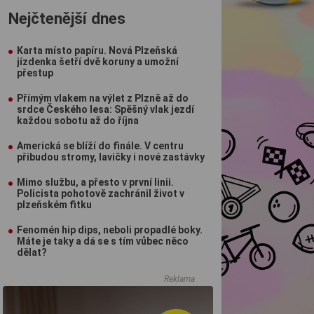
Nejčtenější dnes
Karta místo papíru. Nová Plzeňská
jízdenka šetří dvě koruny a umožní
přestup
Přímým vlakem na výlet z Plzně až do
srdce Českého lesa: Spěšný vlak jezdí
každou sobotu až do října
Americká se blíží do finále. V centru
přibudou stromy, lavičky i nové zastávky
Mimo službu, a přesto v první linii.
Policista pohotově zachránil život v
plzeňském fitku
Fenomén hip dips, neboli propadlé boky.
Máte je taky a dá se s tím vůbec něco
dělat?
Reklama