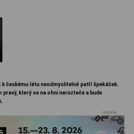
 a k českému létu neodmyslitelně patří špekáček.
n pravý, který se na ohni nerozteče a bude
k.
Reklama