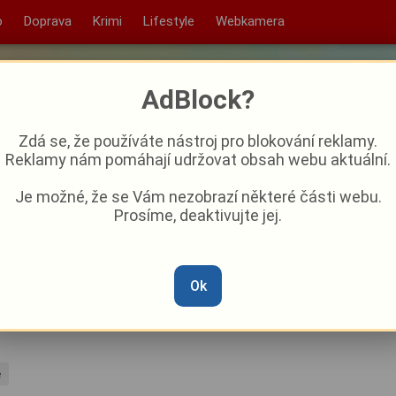
o
Doprava
Krimi
Lifestyle
Webkamera
AdBlock?
Zdá se, že používáte nástroj pro blokování reklamy.
Reklamy nám pomáhají udržovat obsah webu aktuální.
Je možné, že se Vám nezobrazí některé části webu.
Prosíme, deaktivujte jej.
us nebo Lidl? Plzeňský
nejlepší špekáčky z
Ok
e