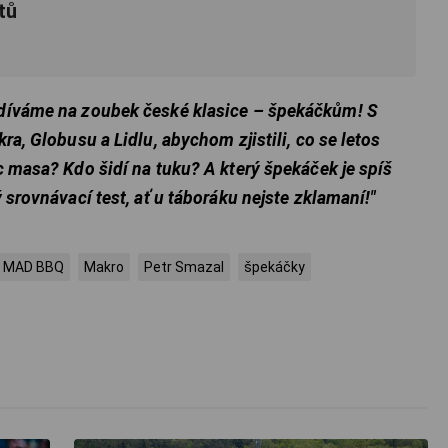
tů
odíváme na zoubek české klasice – špekáčkům! S
ra, Globusu a Lidlu, abychom zjistili, co se letos
c masa? Kdo šidí na tuku? A který špekáček je spíš
 srovnávací test, ať u táboráku nejste zklamaní!"
MAD BBQ
Makro
Petr Smazal
špekáčky