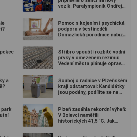
připravila o šanci na nový
vozík. Paralympionik Ondřej
Kaas přesto bojuje o
soběstačnost
ie
Pomoc s kojením i psychická
ři?
podpora v šestinedělí.
Domažlická porodnice nabízí
ženám návštěvní službu
zdarma
spekce
Stříbro spouští rozbité vodní
prvky v omezeném režimu:
Vedení města plánuje opravu
za 10 milionů
ky a
Souboj o radnice v Plzeňském
vě?
kraji odstartoval: Kandidátky
jsou podány, podílíte se na
rozhodování i vy? (ANKETA)
ý park
Plzeň zasáhla rekordní výheň:
utní
V Bolevci naměřili
historických 41,5 °C. Jak
snášíte extrémní vedra vy?
(ANKETA)