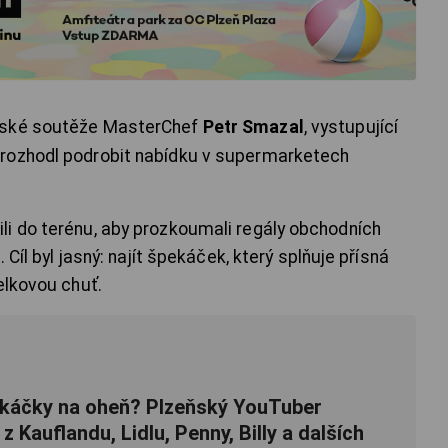
řské soutěže MasterChef
Petr Smazal
, vystupující
o rozhodl podrobit nabídku v supermarketech
i do terénu, aby prozkoumali regály obchodních
 Cíl byl jasný: najít špekáček, který splňuje přísná
elkovou chuť.
ekáčky na oheň? Plzeňský YouTuber
 z Kauflandu, Lidlu, Penny, Billy a dalších