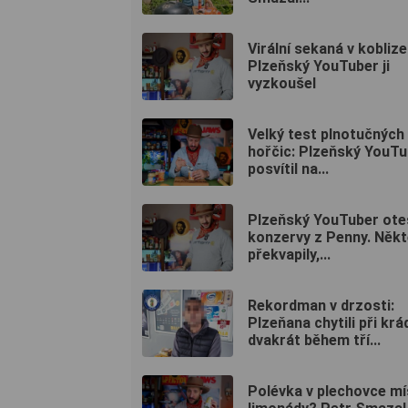
Virální sekaná v kobliz
Plzeňský YouTuber ji
vyzkoušel
Velký test plnotučných
hořčic: Plzeňský YouTu
posvítil na...
Plzeňský YouTuber ote
konzervy z Penny. Někt
překvapily,...
Rekordman v drzosti:
Plzeňana chytili při krá
dvakrát během tří...
Polévka v plechovce mí