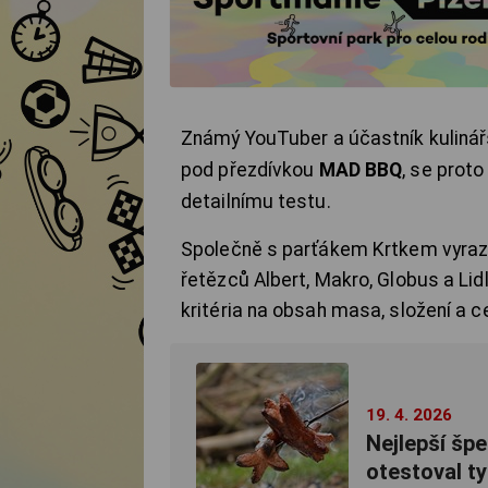
Známý YouTuber a účastník kuliná
pod přezdívkou
MAD BBQ
, se prot
detailnímu testu.
Společně s parťákem Krtkem vyrazil
řetězců Albert, Makro, Globus a Lidl.
kritéria na obsah masa, složení a c
19. 4. 2026
Nejlepší šp
otestoval ty