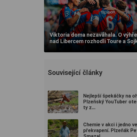
Viktoria doma nezaváhala. O výhře
nad Libercem rozhodli Toure a Soj
Související články
Nejlepší špekáčky na o
Plzeňský YouTuber ote
ty z...
Chemie v akci i jedno v
překvapení. Plzeňák Pe
Smazal...