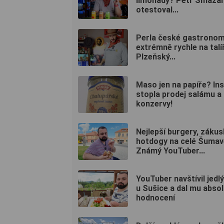
limonády? Petr Smazal
otestoval...
Perla české gastronom
extrémně rychle na talí
Plzeňský...
Maso jen na papíře? In
stopla prodej salámu a
konzervy!
Nejlepší burgery, zákus
hotdogy na celé Šuma
Známý YouTuber...
YouTuber navštívil jedl
u Sušice a dal mu absol
hodnocení