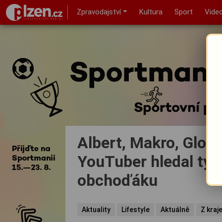
Zpravodajství
Kultura
Sport
Vide
Albert, Makro, Glob
YouTuber hledal ty 
obchoďáku
Aktuality
Lifestyle
Aktuálně
Z kraj