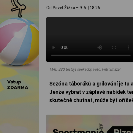
Od
Pavel Žižka
–
9. 5.
|
18:26
MAD BBQ testuje špekáčky.
Foto: Petr Smazal
Sezóna táboráků a grilování je tu
Jenže vybrat v záplavě nabídek te
skutečně chutnat, může být oříše