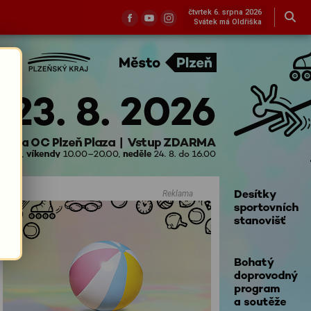
čtvrtek 6. srpna 2026
Svátek má Oldřiška
Reklama