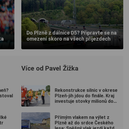
Do Plzně z dálnice D5? Připravte se na
ka
omezení skoro na všech příjezdech
Více od Pavel Žižka
heň?
Rekonstrukce silnic v okrese
stoval
Plzeň-jih jdou do finále. Kraj
investuje stovky milionů do
nových povrchů i moderních
technologií
elké
Přímým vlakem na výlet z
tr
Plzně až do srdce Českého
lesa: Spěšný vlak jezdí každou