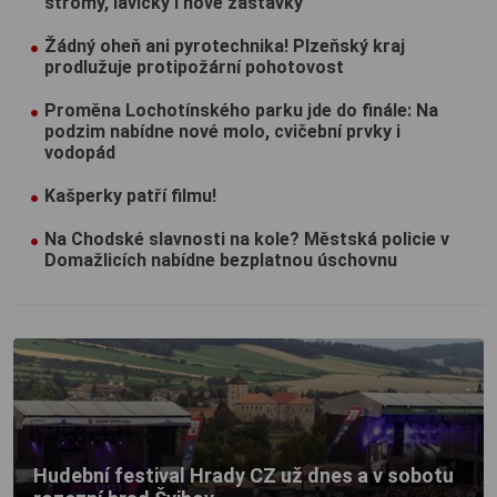
stromy, lavičky i nové zastávky
Žádný oheň ani pyrotechnika! Plzeňský kraj
prodlužuje protipožární pohotovost
Proměna Lochotínského parku jde do finále: Na
podzim nabídne nové molo, cvičební prvky i
vodopád
Kašperky patří filmu!
Na Chodské slavnosti na kole? Městská policie v
Domažlicích nabídne bezplatnou úschovnu
Hudební festival Hrady CZ už dnes a v sobotu