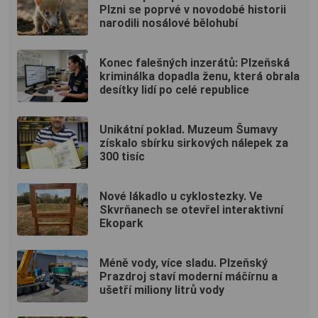
Plzni se poprvé v novodobé historii
narodili nosálové bělohubí
Konec falešných inzerátů: Plzeňská
kriminálka dopadla ženu, která obrala
desítky lidí po celé republice
Unikátní poklad. Muzeum Šumavy
získalo sbírku sirkových nálepek za
300 tisíc
Nové lákadlo u cyklostezky. Ve
Skvrňanech se otevřel interaktivní
Ekopark
Méně vody, více sladu. Plzeňský
Prazdroj staví moderní máčírnu a
ušetří miliony litrů vody