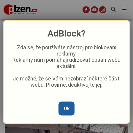
Učebny i sportoviště. Plzeň během
AdBlock?
prázdnin opravuje své základní
školy
Zdá se, že používáte nástroj pro blokování
reklamy.
Reklamy nám pomáhají udržovat obsah webu
Aktuality
Z Plzně
aktuální.
Je možné, že se Vám nezobrazí některé části
Od
Marie Osvaldová
–
25. 7. 2025
|
09:24
webu. Prosíme, deaktivujte jej.
Ok