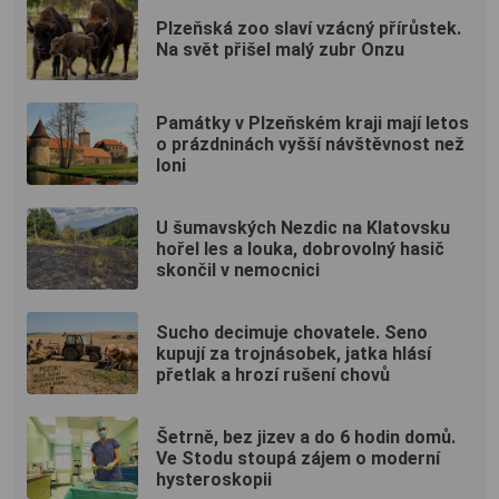
Plzeňská zoo slaví vzácný přírůstek.
Na svět přišel malý zubr Onzu
Památky v Plzeňském kraji mají letos
o prázdninách vyšší návštěvnost než
loni
U šumavských Nezdic na Klatovsku
hořel les a louka, dobrovolný hasič
skončil v nemocnici
Sucho decimuje chovatele. Seno
kupují za trojnásobek, jatka hlásí
přetlak a hrozí rušení chovů
Šetrně, bez jizev a do 6 hodin domů.
Ve Stodu stoupá zájem o moderní
hysteroskopii