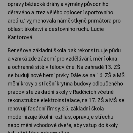
opravy běžecké dráhy a výměny původního
děravého a zrezivělého oplocení sportovního
areálu,“ vyjmenovala náměstkyně primátora pro
oblast školství a cestovního ruchu Lucie
Kantorová.
Benešova základní škola pak rekonstruuje půdu
a vzniká zde zázemí pro vzdělávání, mění okna
a ochranné sítě v tělocvičně. Na zahradě 13. ZŠ
se budují nové herní prvky. Dále se na 16. ZŠ a MŠ
mění krovy a střešní krytina budovy odloučeného
pracoviště základní školy v Radčicích včetně
rekonstrukce elektroinstalace, na 17. ZŠ a MŠ se
renovují fasádní římsy, 25. základní škola
modernizuje školní rozhlas, opravuje střechu
nebo mění vchodové dveře, aby vstup do školy