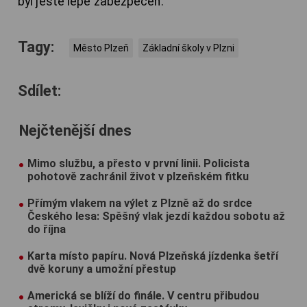
byl ještě lépe zabezpečen.
Tagy:
Město Plzeň
Základní školy v Plzni
Sdílet:
Nejčtenější dnes
Mimo službu, a přesto v první linii. Policista
pohotově zachránil život v plzeňském fitku
Přímým vlakem na výlet z Plzně až do srdce
Českého lesa: Spěšný vlak jezdí každou sobotu až
do října
Karta místo papíru. Nová Plzeňská jízdenka šetří
dvě koruny a umožní přestup
Americká se blíží do finále. V centru přibudou