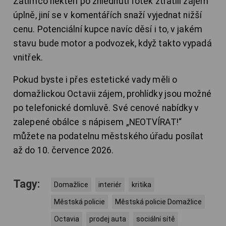
Zatímco někteří po zhlédnutí fotek ztratili zájem
úplně, jiní se v komentářích snaží vyjednat nižší
cenu. Potenciální kupce navíc děsí i to, v jakém
stavu bude motor a podvozek, když takto vypadá
vnitřek.
Pokud byste i přes estetické vady měli o
domažlickou Octavii zájem, prohlídky jsou možné
po telefonické domluvě. Své cenové nabídky v
zalepené obálce s nápisem „NEOTVÍRAT!“
můžete na podatelnu městského úřadu posílat
až do 10. července 2026.
Tagy:
Domažlice
interiér
kritika
Městská policie
Městská policie Domažlice
Octavia
prodej auta
sociální sítě