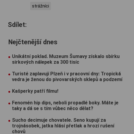
strážníci
Sdílet:
Nejčtenější dnes
Unikátní poklad. Muzeum Šumavy získalo sbírku
sirkových nálepek za 300 tisíc
Turisté zaplavují Plzeň i v pracovní dny: Tropická
vedra je ženou do pivovarských sklepů a podzemí
Kašperky patří filmu!
Fenomén hip dips, neboli propadlé boky. Máte je
taky a dá se s tím vůbec něco dělat?
Sucho decimuje chovatele. Seno kupují za
trojnásobek, jatka hlásí přetlak a hrozí rušení
chovů