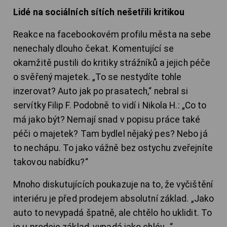
Lidé na sociálních sítích nešetřili kritikou
Reakce na facebookovém profilu města na sebe
nenechaly dlouho čekat. Komentující se
okamžitě pustili do kritiky strážníků a jejich péče
o svěřený majetek. „To se nestydíte tohle
inzerovat? Auto jak po prasatech,“ nebral si
servítky Filip F. Podobně to vidí i Nikola H.: „Co to
má jako být? Nemají snad v popisu práce také
péči o majetek? Tam bydlel nějaký pes? Nebo já
to nechápu. To jako vážně bez ostychu zveřejníte
takovou nabídku?“
Mnoho diskutujících poukazuje na to, že vyčištění
interiéru je před prodejem absolutní základ. „Jako
auto to nevypadá špatně, ale chtělo ho uklidit. To
je u prodeje základ, vypadá jako chlév...“