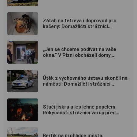
Zátah na tetřeva i doprovod pro
kačeny: Domažličtí strážníci...
„Jen se chceme podívat na vaše
okna.“ V Plzni obcházeli domy...
Útěk z výchovného ústavu skončil na
náměstí: Domažličtí strážníci...
Stačí jiskra a les lehne popelem.
Rokycanští strážníci varují před...
Bertík na prohlídce města.