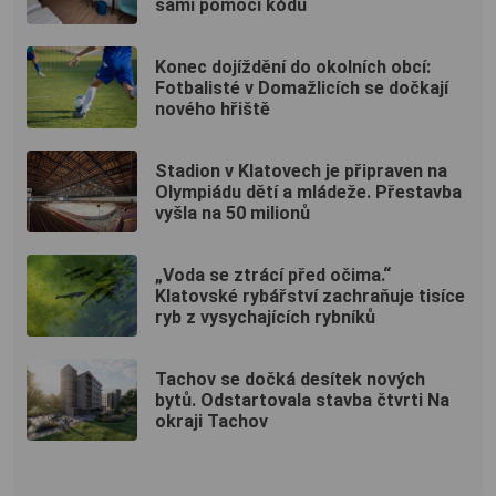
sami pomocí kódu
Konec dojíždění do okolních obcí:
Fotbalisté v Domažlicích se dočkají
nového hřiště
Stadion v Klatovech je připraven na
Olympiádu dětí a mládeže. Přestavba
vyšla na 50 milionů
„Voda se ztrácí před očima.“
Klatovské rybářství zachraňuje tisíce
ryb z vysychajících rybníků
Tachov se dočká desítek nových
bytů. Odstartovala stavba čtvrti Na
okraji Tachov