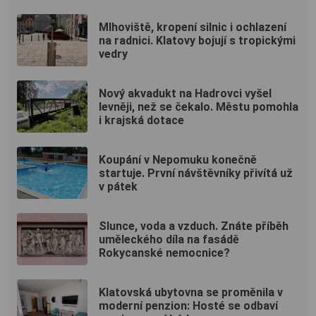
Mlhoviště, kropení silnic i ochlazení
na radnici. Klatovy bojují s tropickými
vedry
Nový akvadukt na Hadrovci vyšel
levněji, než se čekalo. Městu pomohla
i krajská dotace
Koupání v Nepomuku konečně
startuje. První návštěvníky přivítá už
v pátek
Slunce, voda a vzduch. Znáte příběh
uměleckého díla na fasádě
Rokycanské nemocnice?
Klatovská ubytovna se proměnila v
moderní penzion: Hosté se odbaví