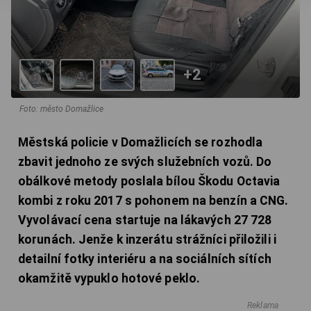
+2
Foto: město Domažlice
Městská policie v Domažlicích se rozhodla
zbavit jednoho ze svých služebních vozů. Do
obálkové metody poslala bílou Škodu Octavia
kombi z roku 2017 s pohonem na benzín a CNG.
Vyvolávací cena startuje na lákavých 27 728
korunách. Jenže k inzerátu strážníci přiložili i
detailní fotky interiéru a na sociálních sítích
okamžitě vypuklo hotové peklo.
Reklama