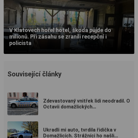
V Klatovech hořel hotel, škoda půjde do
milionů. Při zásahu se zranili recepční i
policista
Související články
Zdevastovaný vnitřek lidi neodradil. O
Octavii domažlických...
Ukradli mi auto, tvrdila řidička v
Domažlicích. Strážníci ho našli...