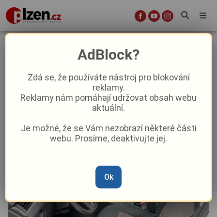
„To se nestydíte tohle inzerovat?“
AdBlock?
Domažličtí strážníci schytali kritiku
za prodej Octavie
Zdá se, že používáte nástroj pro blokování
reklamy.
Reklamy nám pomáhají udržovat obsah webu
Aktuality
Aktuálně
Z kraje
aktuální.
Je možné, že se Vám nezobrazí některé části
Od
Anna Raková
–
26. 6.
|
10:37
webu. Prosíme, deaktivujte jej.
Ok