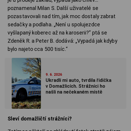
poznamenal Milan S. Další uživatelé se
pozastavovali nad tím, jak moc dostaly zabrat
sedačky a podlaha. „Není u spolujezdce
vyšlapaný koberec až na karoserii?“ ptá se
Zdeněk R. a Peter B. dodává: „Vypadá jak kdyby
bylo najeto cca 500 tisíc.“
9. 6. 2026
Ukradli mi auto, tvrdila řidička
v Domažlicích. Strážníci ho
našli na nečekaném místě
Sleví domažličtí strážníci?