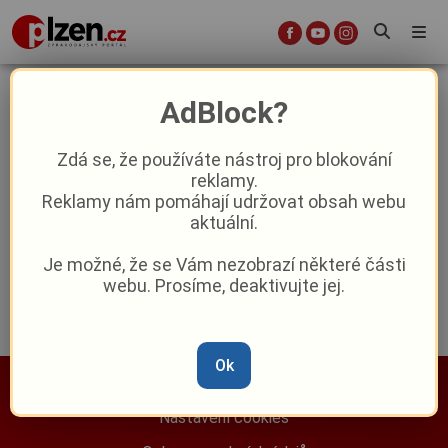
Octavia
AdBlock?
Zdá se, že používáte nástroj pro blokování
„To se nestydíte tohle inzerovat?“
reklamy.
Domažličtí strážníci schytali kritiku za
Reklamy nám pomáhají udržovat obsah webu
prodej Octavie
aktuální.
Reklama
Je možné, že se Vám nezobrazí některé části
webu. Prosíme, deaktivujte jej.
Ok
Nastavení cookies