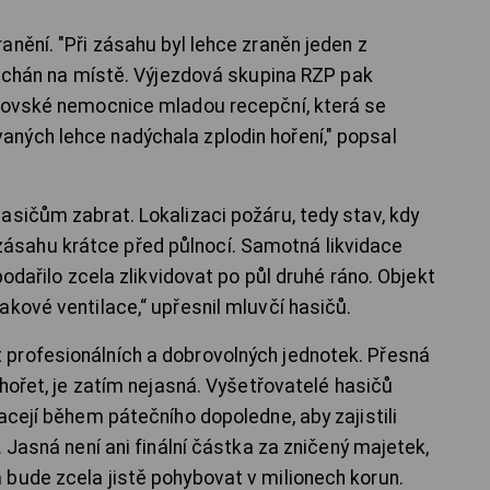
nění. "Při zásahu byl lehce zraněn jeden z
onechán na místě. Výjezdová skupina RZP pak
atovské nemocnice mladou recepční, která se
ných lehce nadýchala zplodin hoření," popsal
asičům zabrat. Lokalizaci požáru, tedy stav, kdy
tel zásahu krátce před půlnocí. Samotná likvidace
podařilo zcela zlikvidovat po půl druhé ráno. Objekt
kové ventilace,“ upřesnil mluvčí hasičů.
profesionálních a dobrovolných jednotek. Přesná
 hořet, je zatím nejasná. Vyšetřovatelé hasičů
acejí během pátečního dopoledne, aby zajistili
. Jasná není ani finální částka za zničený majetek,
bude zcela jistě pohybovat v milionech korun.