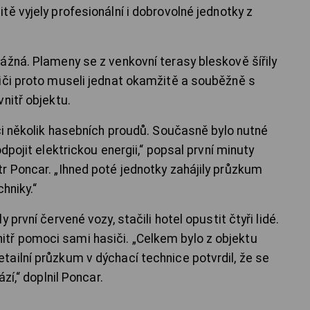
ě vyjely profesionální i dobrovolné jednotky z
ážná. Plameny se z venkovní terasy bleskově šířily
iči proto museli jednat okamžitě a souběžně s
nitř objektu.
iči několik hasebních proudů. Současně bylo nutné
dpojit elektrickou energii,“ popsal první minuty
r Poncar. „Ihned poté jednotky zahájily průzkum
hniky.“
první červené vozy, stačili hotel opustit čtyři lidé.
ř pomoci sami hasiči. „Celkem bylo z objektu
ailní průzkum v dýchací technice potvrdil, že se
zí,“ doplnil Poncar.