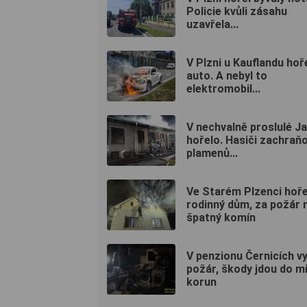
Policie kvůli zásahu
uzavřela...
V Plzni u Kauflandu hoř
auto. A nebyl to
elektromobil...
V nechvalně proslulé Ja
hořelo. Hasiči zachraňo
plamenů...
Ve Starém Plzenci hoře
rodinný dům, za požár 
špatný komín
V penzionu Černicích v
požár, škody jdou do mi
korun