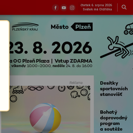
čtvrtek 6. srpna 2026
Svátek má Oldřiška
Reklama