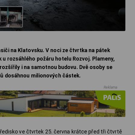
iči na Klatovsku. V noci ze čtvrtka na pátek
 u rozsáhlého požáru hotelu Rozvoj. Plameny,
 rozšířily i na samotnou budovu. Dvě osoby se
adů dosáhnou milionových částek.
Reklama
ředisko ve čtvrtek 25. června krátce před tři čtvrtě