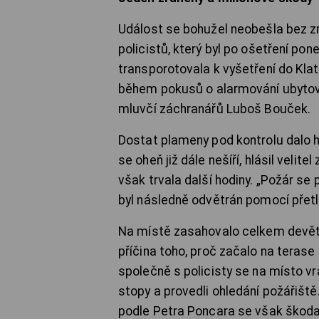
Událost se bohužel neobešla bez zra
policistů, který byl po ošetření p
transporotovala k vyšetření do Kl
během pokusů o alarmování ubytova
mluvčí záchranářů Luboš Bouček.
Dostat plameny pod kontrolu dalo h
se oheň již dále nešíří, hlásil veli
však trvala další hodiny. „Požár se 
byl následně odvětrán pomocí přetla
Na místě zasahovalo celkem devět 
příčina toho, proč začalo na terase
společně s policisty se na místo vr
stopy a provedli ohledání požářiště
podle Petra Poncara se však škoda 