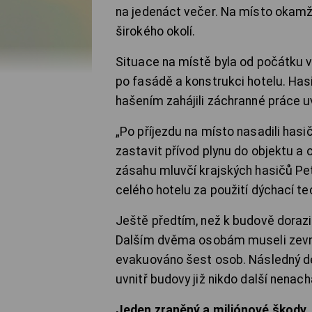
na jedenáct večer. Na místo okamžit
širokého okolí.
Situace na místě byla od počátku v
po fasádě a konstrukci hotelu. Has
hašením zahájili záchranné práce uv
„Po příjezdu na místo nasadili has
zastavit přívod plynu do objektu a o
zásahu mluvčí krajských hasičů Pet
celého hotelu za použití dýchací tec
Ještě předtím, než k budově dorazily 
Dalším dvěma osobám museli zevnit
evakuováno šest osob. Následný det
uvnitř budovy již nikdo další nenachá
Jeden zraněný a miliónové škody