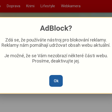
o
Doprava
Krimi
Lifestyle
Webkamera
AdBlock?
Zdá se, že používáte nástroj pro blokování reklamy.
Reklamy nám pomáhají udržovat obsah webu aktuální.
Je možné, že se Vám nezobrazí některé části webu.
Prosíme, deaktivujte jej.
tel, škoda půjde do milionů.
 recepční i policista
Ok