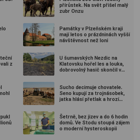
přírůstek. Na svět přišel malý
zubr Onzu
elo
Památky v Plzeňském kraji
mají letos o prázdninách vyšší
návštěvnost než loni
teční
U šumavských Nezdic na
vali z
Klatovsku hořel les a louka,
dobrovolný hasič skončil v
nemocnici
l
Sucho decimuje chovatele.
mohl
Seno kupují za trojnásobek,
jatka hlásí přetlak a hrozí
rušení chovů
ypukl
Šetrně, bez jizev a do 6 hodin
lionů
domů. Ve Stodu stoupá zájem
o moderní hysteroskopii