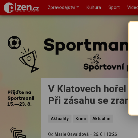
Zpravodajství
Kultura
Sport
Vide
V Klatovech hořel ho
Při zásahu se zranili
Aktuality
Krimi
Aktuálně
Od
Marie Osvaldová
–
26. 6.
|
10:26