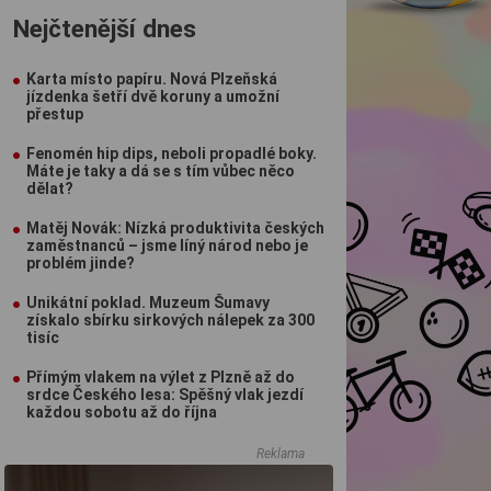
Nejčtenější dnes
Karta místo papíru. Nová Plzeňská
jízdenka šetří dvě koruny a umožní
přestup
Fenomén hip dips, neboli propadlé boky.
Máte je taky a dá se s tím vůbec něco
dělat?
Matěj Novák: Nízká produktivita českých
zaměstnanců – jsme líný národ nebo je
problém jinde?
Unikátní poklad. Muzeum Šumavy
získalo sbírku sirkových nálepek za 300
tisíc
Přímým vlakem na výlet z Plzně až do
srdce Českého lesa: Spěšný vlak jezdí
každou sobotu až do října
Reklama