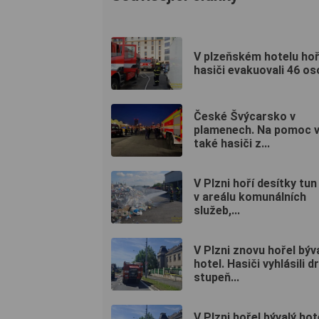
V plzeňském hotelu hoř
hasiči evakuovali 46 os
České Švýcarsko v
plamenech. Na pomoc vy
také hasiči z...
V Plzni hoří desítky tun
v areálu komunálních
služeb,...
V Plzni znovu hořel býv
hotel. Hasiči vyhlásili d
stupeň...
V Plzni hořel bývalý hot