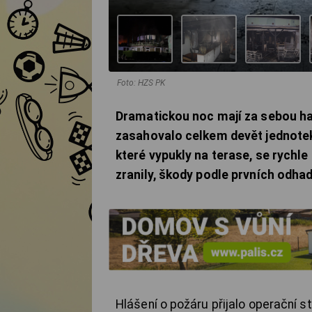
Foto: HZS PK
Dramatickou noc mají za sebou has
zasahovalo celkem devět jednotek
které vypukly na terase, se rychle
zranily, škody podle prvních odh
Hlášení o požáru přijalo operační st