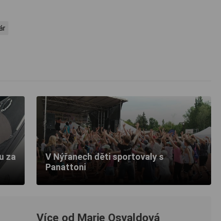
ár
ku za
V Nýřanech děti sportovaly s
Panattoni
Více od Marie Osvaldová