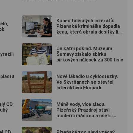
Konec falešných inzerátů:
elo,
Plzeňská kriminálka dopadla
ob
ženu, která obrala desítky lidí
po celé republice
Unikátní poklad. Muzeum
razili
Šumavy získalo sbírku
sirkových nálepek za 300 tisíc
 plastu
Nové lákadlo u cyklostezky.
Ve Skvrňanech se otevřel
interaktivní Ekopark
alý CD
Méně vody, více sladu.
ruhý
Plzeňský Prazdroj staví
moderní máčírnu a ušetří
miliony litrů vody
el CD.
Plzeňská zoo slaví vzácný