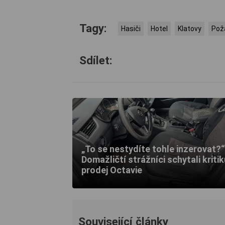
Tagy:
Hasiči
Hotel
Klatovy
Pož
Sdílet:
„To se nestydíte tohle inzerovat?“
Domažličtí strážníci schytali kriti
prodej Octavie
Související články