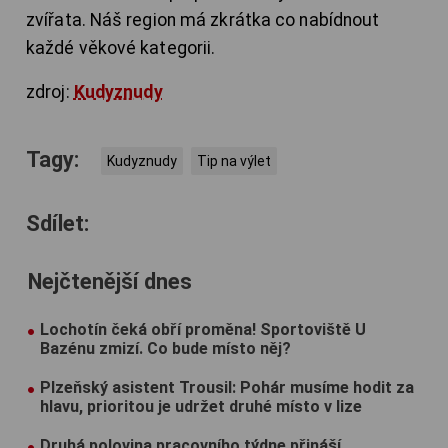
zvířata. Náš region má zkrátka co nabídnout
každé věkové kategorii.
zdroj:
Kudyznudy
Tagy:
Kudyznudy
Tip na výlet
Sdílet:
Nejčtenější dnes
Lochotín čeká obří proměna! Sportoviště U
Bazénu zmizí. Co bude místo něj?
Plzeňský asistent Trousil: Pohár musíme hodit za
hlavu, prioritou je udržet druhé místo v lize
Druhá polovina pracovního týdne přináší