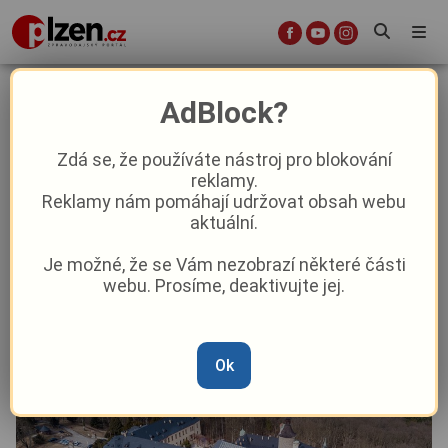
Turistický boom na západě Čech:
AdBlock?
Portál Kudy z nudy zveřejnil
nejnavštěvovanější cíle Plzeňského
Zdá se, že používáte nástroj pro blokování
reklamy.
kraje
Reklamy nám pomáhají udržovat obsah webu
aktuální.
Aktuality
Cestování
Z kraje
Je možné, že se Vám nezobrazí některé části
webu. Prosíme, deaktivujte jej.
Od
Pavel Žižka
–
12. 6.
|
11:44
Ok