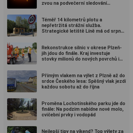
zvou na podvečerní sledování
nebeského divadla
Téměř 14 kilometrů plotu a
nepřetržitá strážní služba.
Strategické letiště Líně má od srpna
nový režim vstupů
Rekonstrukce silnic v okrese Plzeň-
jih jdou do finále. Kraj investuje
stovky milionů do nových povrchů i
moderních technologií
Přímým vlakem na výlet z Plzně až do
srdce Českého lesa: Spěšný vlak jezdí
každou sobotu až do října
Proměna Lochotínského parku jde do
finále: Na podzim nabídne nové molo,
cvičební prvky i vodopád
Nejlepší tipy na víkend? Top výlety za