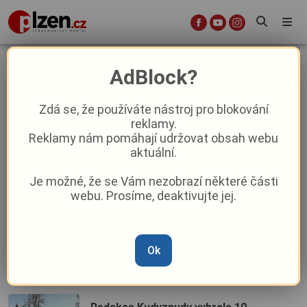
Kudyznudy
AdBlock?
Zdá se, že používáte nástroj pro blokování
Top výlety v CHKO Český les? Lákají tu
reklamy.
na rozhledny, pamětníka v podobě
Reklamy nám pomáhají udržovat obsah webu
obřího modřínu i na bažiny
aktuální.
Je možné, že se Vám nezobrazí některé části
Nejlepší zmrzlinárny v Česku? Jeden z
webu. Prosíme, deaktivujte jej.
tipů najdete i v Plzeňském kraji
Výlety pro samotáře: Redaktoři portálu
Ok
Kudy z nudy zvou do ticha Českého
lesa, kde lišky dávají dobrou noc