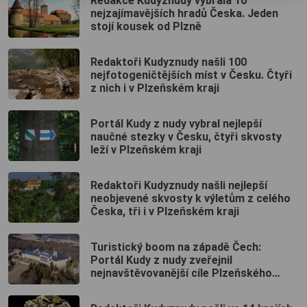
Redakce Kudyznudy vybrala 10
nejzajímavějších hradů Česka. Jeden
stojí kousek od Plzně
Redaktoři Kudyznudy našli 100
nejfotogeničtějších míst v Česku. Čtyři
z nich i v Plzeňském kraji
Portál Kudy z nudy vybral nejlepší
naučné stezky v Česku, čtyři skvosty
leží v Plzeňském kraji
Redaktoři Kudyznudy našli nejlepší
neobjevené skvosty k výletům z celého
Česka, tři i v Plzeňském kraji
Turistický boom na západě Čech:
Portál Kudy z nudy zveřejnil
nejnavštěvovanější cíle Plzeňského
kraje