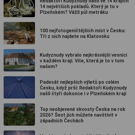
Redaktoři Kudyznudy našli ve 14 krajích
14 největších pokladů. Který je to v
Plzeňském? Vážil půl metráku
100 nejfotogeničtějších míst v Česku:
Tři z nich najdete na Klatovsku
Kudyznudy vybralo nejkrásnější vesnici
v každém kraji. Víte, která je to v tom
našem?
Padesát nejlepších výletů po celém
Česku, když prší: Redaktoři Kudyznudy
našli čtyři dokonce i v Plzeňském kraji
Top neobjevené skvosty Česka na rok
2026? Šest jich můžete navštívit v
západních Čechách