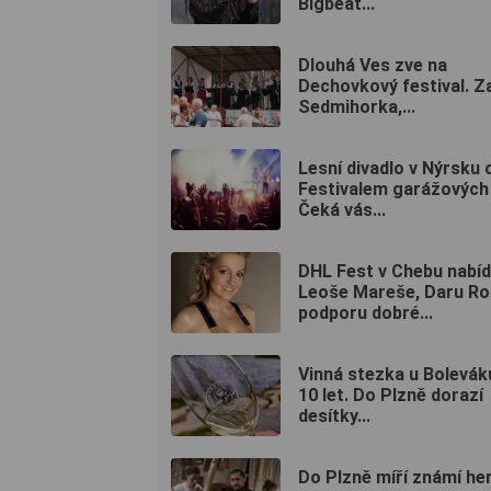
Bigbeat...
Dlouhá Ves zve na
Dechovkový festival. Za
Sedmihorka,...
Lesní divadlo v Nýrsku 
Festivalem garážových 
Čeká vás...
DHL Fest v Chebu nabí
Leoše Mareše, Daru Rol
podporu dobré...
Vinná stezka u Boleváku
10 let. Do Plzně dorazí
desítky...
Do Plzně míří známí her