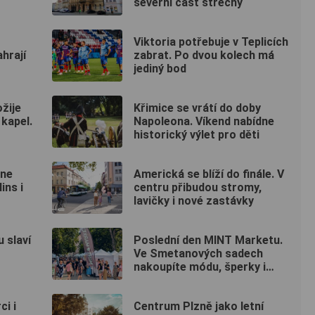
severní část střechy
Viktoria potřebuje v Teplicích
hrají
zabrat. Po dvou kolech má
jediný bod
ožije
Křimice se vrátí do doby
kapel.
Napoleona. Víkend nabídne
historický výlet pro děti
dne
Americká se blíží do finále. V
ins i
centru přibudou stromy,
lavičky i nové zastávky
 slaví
Poslední den MINT Marketu.
Ve Smetanových sadech
nakoupíte módu, šperky i
keramiku
ci i
Centrum Plzně jako letní