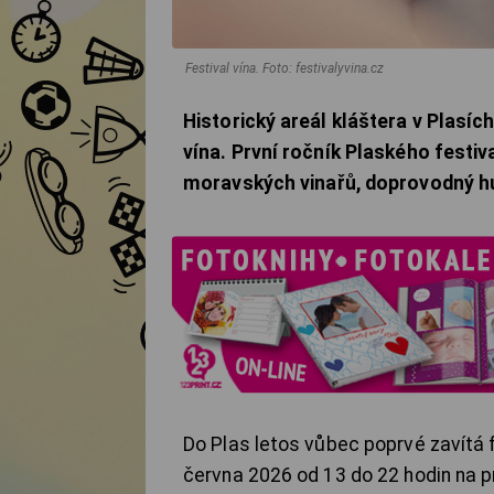
Festival vína.
Foto: festivalyvina.cz
Historický areál kláštera v Plasíc
vína. První ročník Plaského festi
moravských vinařů, doprovodný hu
Do Plas letos vůbec poprvé zavítá f
června 2026 od 13 do 22 hodin na p