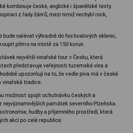
bě kombinuje české, anglické i španělské texty.
spiraci z řady žánrů, mezi nimiž nechybí rock,
e bude nalévat výhradně do festivalových sklenic,
koupit přímo na místě za 150 korun.
astávek největší vinařské tour v Česku, která
stech představuje veřejnosti tuzemská vína a
uhodobě upozorňují na to, že vedle piva má v české
 vinařská tradice.
vnu možnost spojit ochutnávku českých a
z nejvýznamnějších památek severního Plzeňska.
astronomie, hudby a příjemného prostředí, která
ých akcí po celé republice.