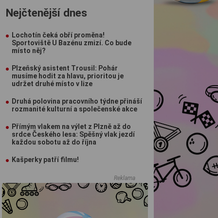
Nejčtenější dnes
Lochotín čeká obří proměna!
Sportoviště U Bazénu zmizí. Co bude
místo něj?
Plzeňský asistent Trousil: Pohár
musíme hodit za hlavu, prioritou je
udržet druhé místo v lize
Druhá polovina pracovního týdne přináší
rozmanité kulturní a společenské akce
Přímým vlakem na výlet z Plzně až do
srdce Českého lesa: Spěšný vlak jezdí
každou sobotu až do října
Kašperky patří filmu!
Reklama