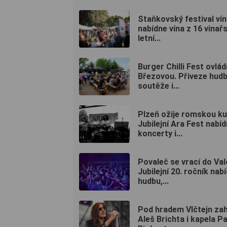
Staňkovský festival ví
nabídne vína z 16 vinařst
letní...
Burger Chilli Fest ovlá
Březovou. Přiveze hudb
soutěže i...
Plzeň ožije romskou ku
Jubilejní Ara Fest nabí
koncerty i...
Povaleč se vrací do Val
Jubilejní 20. ročník nab
hudbu,...
Pod hradem Vlčtejn zah
Aleš Brichta i kapela P