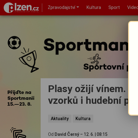
Zpravodajství
Kultura
Sport
Vide
Plasy ožijí vínem. F
vzorků i hudební pr
Aktuality
Kultura
Od
David Černý
–
12. 6.
|
08:15