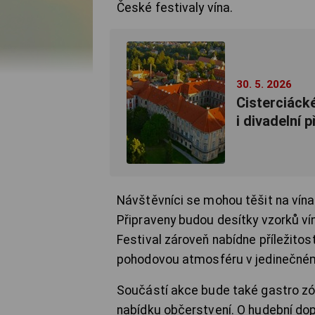
České festivaly vína.
30. 5. 2026
Cisterciácké
i divadelní p
Návštěvníci se mohou těšit na vína
Připraveny budou desítky vzorků ví
Festival zároveň nabídne příležitost
pohodovou atmosféru v jedinečném 
Součástí akce bude také gastro zón
nabídku občerstvení. O hudební do