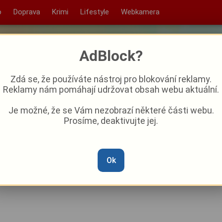
o
Doprava
Krimi
Lifestyle
Webkamera
AdBlock?
Zdá se, že používáte nástroj pro blokování reklamy.
Reklamy nám pomáhají udržovat obsah webu aktuální.
Je možné, že se Vám nezobrazí některé části webu.
Prosíme, deaktivujte jej.
estival nabídne desítky
ogram v areálu kláštera
Ok