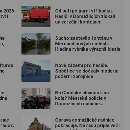
na 2026
Od suti po parní stříkačku.
ví i
Hasiči v Domažlicích získali
univerzální kontejner
dne
Sucho zastavilo fontánu v
u,
Mercandinových sadech.
Hladina rybníka výrazně klesla
lturou.
Nové zázemí pro hasiče.
dne
Sobětice se dočkaly moderní
požární zbrojnice
če.
Na Chodské slavnosti na
ídne
kole? Městská policie v
Domažlicích nabídne
bezplatnou úschovnu
raje
Oprava domažlické radnice
aradox.
pokračuje. Na řadu přijde věž i