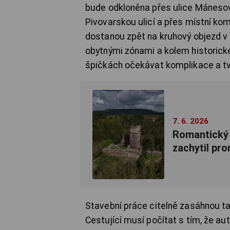
bude odkloněna přes ulice Máneso
Pivovarskou ulicí a přes místní kom
dostanou zpět na kruhový objezd v 
obytnými zónami a kolem historické
špičkách očekávat komplikace a tv
7. 6. 2026
Romantický 
zachytil pr
Stavební práce citelně zasáhnou ta
Cestující musí počítat s tím, že a