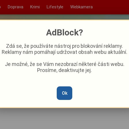
o
Doprava
Krimi
Lifestyle
Webkamera
AdBlock?
Zdá se, že používáte nástroj pro blokování reklamy.
Reklamy nám pomáhají udržovat obsah webu aktuální.
Je možné, že se Vám nezobrazí některé části webu.
Prosíme, deaktivujte jej.
 v Tachově: Od pondělí se
enská ulice, řidiče čeká
Ok