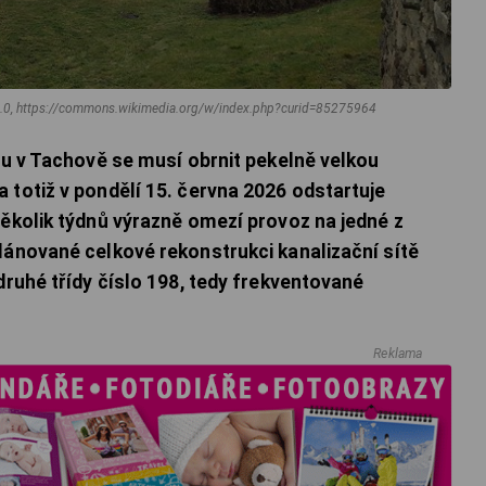
 3.0, https://commons.wikimedia.org/w/index.php?curid=85275964
vou v Tachově se musí obrnit pekelně velkou
 totiž v pondělí 15. června 2026 odstartuje
několik týdnů výrazně omezí provoz na jedné z
lánované celkové rekonstrukci kanalizační sítě
druhé třídy číslo 198, tedy frekventované
Reklama