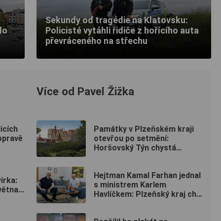
Sekundy od tragédie na Klatovsku:
do
Policisté vytáhli řidiče z hořícího auta
převráceného na střechu
Více od Pavel Žižka
icích
Památky v Plzeňském kraji
opravě
otevřou po setmění:
Horšovský Týn chystá
japonský program, Rabí osvítí
svíčky
Hejtman Kamal Farhan jednal
írka:
s ministrem Karlem
větna...
Havlíčkem: Plzeňský kraj chce
sázet na inovace a
kvalifikované pracovníky