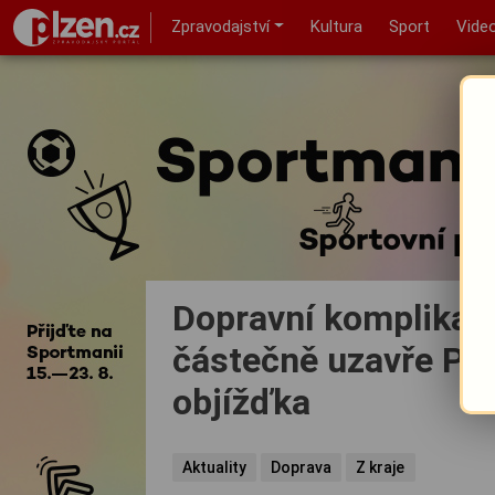
Zpravodajství
Kultura
Sport
Vide
Dopravní komplikace
částečně uzavře Pan
objížďka
Aktuality
Doprava
Z kraje