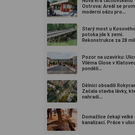
Nová éra tachovského
Ostrova: Areál se prom
moderní oázu pro...
Starý most u Kosovéh
potoka jde k zemi.
Rekonstrukce za 28 mili
Pozor na uzavírku: Ulic
Viléma Glose v Klatove
pondělí...
Dělníci obsadili Rokyca
Začala stavba lávky, kt
nahradí...
Domažlice čekají velké
kanalizací. Práce v ulicí