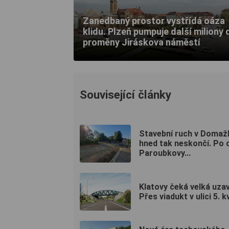
Zanedbaný prostor vystřídá oáza
klidu. Plzeň pumpuje další miliony 
proměny Jiráskova náměstí
Související články
Stavební ruch v Domažl
hned tak neskončí. Po 
Paroubkovy...
Klatovy čeká velká uzav
Přes viadukt v ulici 5. k