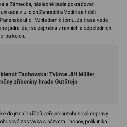
va a Zámecká, následně bude pokračovat
unikace v ulicích Zahradní a Vodní se řidiči
Panenské ulici. Vzhledem k tomu, že trasa vede
ho jádra, dají se zejména v ranních a odpoledních
orba kolon.
klenot Tachovska: Tvůrce Jiří Müller
oměny zříceniny hradu Gutštejn
ké do jízdních řádů veřejné autobusové dopravy.
utobusová zastávka s názvem Tachov, poliklinika