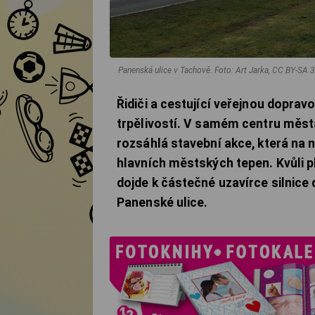
Panenská ulice v Tachově.
Foto: Art Jarka, CC BY-SA
Řidiči a cestující veřejnou dopra
trpělivostí. V samém centru města
rozsáhlá stavební akce, která na 
hlavních městských tepen. Kvůli p
dojde k částečné uzavírce silnice 
Panenské ulice.