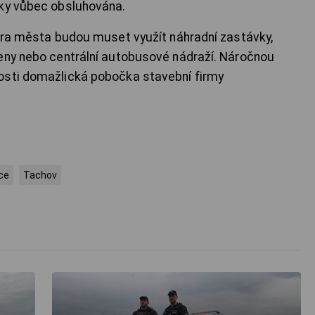
rky vůbec obsluhována.
ntra města budou muset využít náhradní zastávky,
beny nebo centrální autobusové nádraží. Náročnou
osti domažlická pobočka stavební firmy
ce
Tachov