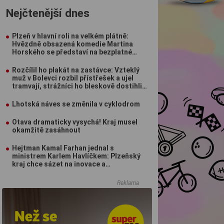
Nejčtenější dnes
Plzeň v hlavní roli na velkém plátně:
Hvězdně obsazená komedie Martina
Horského se představí na bezplatné
projekci na Lochotíně
Rozčílil ho plakát na zastávce: Vzteklý
muž v Bolevci rozbil přístřešek a ujel
tramvají, strážníci ho bleskově dostihli
(VIDEO)
Lhotská náves se změnila v cyklodrom
Otava dramaticky vysychá! Kraj musel
okamžitě zasáhnout
Hejtman Kamal Farhan jednal s
ministrem Karlem Havlíčkem: Plzeňský
kraj chce sázet na inovace a
kvalifikované pracovníky
Reklama