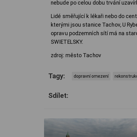
nebude po celou dobu trvání uzaví
Lidé směřující k lékaři nebo do ce
kterými jsou stanice Tachov, U Ry
opravu podzemních sítí má na star
SWIETELSKY.
zdroj: město Tachov
Tagy:
dopravní omezení
rekonstruk
Sdílet: