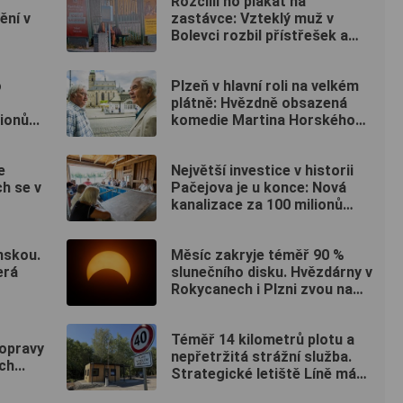
Rozčílil ho plakát na
ění v
zastávce: Vzteklý muž v
Bolevci rozbil přístřešek a
ujel tramvají, strážníci ho
bleskově dostihli (VIDEO)
o
Plzeň v hlavní roli na velkém
plátně: Hvězdně obsazená
onů...
komedie Martina Horského
se představí na bezplatné
projekci na Lochotíně
e
Největší investice v historii
ch se v
Pačejova je u konce: Nová
kanalizace za 100 milionů
korun získala kolaudaci, obec
uspořádala oslavu
nskou.
Měsíc zakryje téměř 90 %
erá
slunečního disku. Hvězdárny v
Rokycanech i Plzni zvou na
podvečerní sledování
nebeského divadla
Téměř 14 kilometrů plotu a
 opravy
nepřetržitá strážní služba.
ch...
Strategické letiště Líně má
od srpna nový režim vstupů