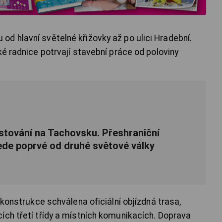
d hlavní světelné křižovky až po ulici Hradební.
ké radnice potrvají stavební práce od poloviny
stování na Tachovsku. Přeshraniční
ede poprvé od druhé světové války
ekonstrukce schválena oficiální objízdná trasa,
ích třetí třídy a místních komunikacích. Doprava