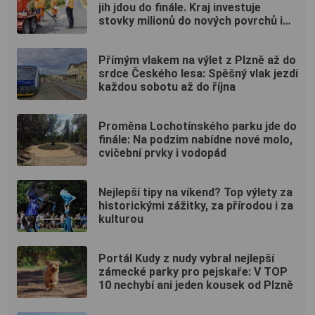
jih jdou do finále. Kraj investuje
stovky milionů do nových povrchů i
moderních technologií
Přímým vlakem na výlet z Plzně až do
srdce Českého lesa: Spěšný vlak jezdí
každou sobotu až do října
Proměna Lochotínského parku jde do
finále: Na podzim nabídne nové molo,
cvičební prvky i vodopád
Nejlepší tipy na víkend? Top výlety za
historickými zážitky, za přírodou i za
kulturou
Portál Kudy z nudy vybral nejlepší
zámecké parky pro pejskaře: V TOP
10 nechybí ani jeden kousek od Plzně