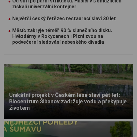
Od suti po parní stříkačku. Hasiči v Domažlicích
získali univerzální kontejner
Největší český řetězec restaurací slaví 30 let
Měsíc zakryje téměř 90 % slunečního disku.
Hvězdárny v Rokycanech i Plzni zvou na
podvečerní sledování nebeského divadla
Unikátní projekt v Českém lese slaví pět let:
Biocentrum Šibanov zadržuje vodu a překypuje
životem