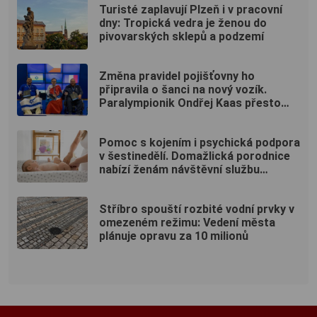
Turisté zaplavují Plzeň i v pracovní
dny: Tropická vedra je ženou do
pivovarských sklepů a podzemí
Změna pravidel pojišťovny ho
připravila o šanci na nový vozík.
Paralympionik Ondřej Kaas přesto
bojuje o soběstačnost
Pomoc s kojením i psychická podpora
v šestinedělí. Domažlická porodnice
nabízí ženám návštěvní službu
zdarma
Stříbro spouští rozbité vodní prvky v
omezeném režimu: Vedení města
plánuje opravu za 10 milionů