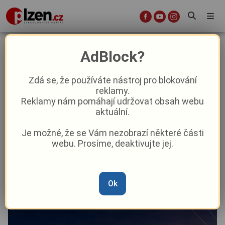
Muzeum dopravy ve Strašicích se
AdBlock?
zahalí do tmy: Nabídne netradiční
noční prohlídky i nasvícené
Zdá se, že používáte nástroj pro blokování
reklamy.
veterány
Reklamy nám pomáhají udržovat obsah webu
aktuální.
Aktuality
Kultura
Je možné, že se Vám nezobrazí některé části
webu. Prosíme, deaktivujte jej.
Od
Pavel Žižka
–
10. 6.
|
08:56
Článek si můžete poslechnout v audio podobě
Ok