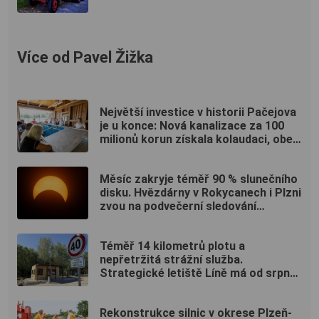
Více od Pavel Žižka
Největší investice v historii Pačejova
je u konce: Nová kanalizace za 100
milionů korun získala kolaudaci, obec
uspořádala oslavu
Měsíc zakryje téměř 90 % slunečního
disku. Hvězdárny v Rokycanech i Plzni
zvou na podvečerní sledování
nebeského divadla
Téměř 14 kilometrů plotu a
nepřetržitá strážní služba.
Strategické letiště Líně má od srpna
nový režim vstupů
Rekonstrukce silnic v okrese Plzeň-