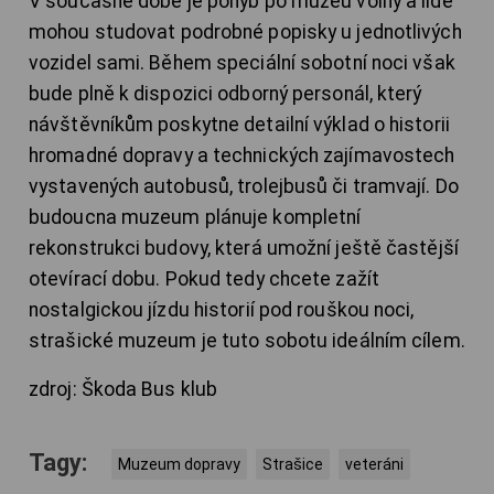
V současné době je pohyb po muzeu volný a lidé
mohou studovat podrobné popisky u jednotlivých
vozidel sami. Během speciální sobotní noci však
bude plně k dispozici odborný personál, který
návštěvníkům poskytne detailní výklad o historii
hromadné dopravy a technických zajímavostech
vystavených autobusů, trolejbusů či tramvají. Do
budoucna muzeum plánuje kompletní
rekonstrukci budovy, která umožní ještě častější
otevírací dobu. Pokud tedy chcete zažít
nostalgickou jízdu historií pod rouškou noci,
strašické muzeum je tuto sobotu ideálním cílem.
zdroj: Škoda Bus klub
Tagy:
Muzeum dopravy
Strašice
veteráni