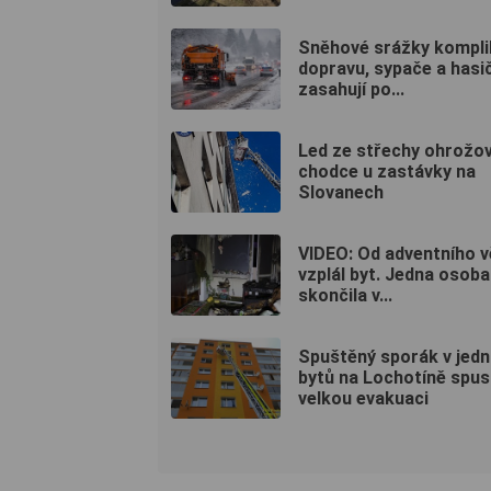
Sněhové srážky komplik
dopravu, sypače a hasič
zasahují po...
Led ze střechy ohrožov
chodce u zastávky na
Slovanech
VIDEO: Od adventního 
vzplál byt. Jedna osoba
skončila v...
Spuštěný sporák v jed
bytů na Lochotíně spust
velkou evakuaci