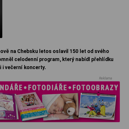
ově na Chebsku letos oslavil 150 let od svého
omněl celodenní program, který nabídl přehlídku
 i večerní koncerty.
Reklama