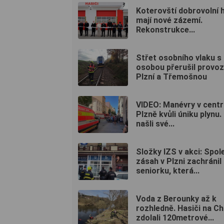
Koterovští dobrovolní h
mají nové zázemí.
Rekonstrukce...
Střet osobního vlaku s
osobou přerušil provoz
Plzní a Třemošnou
VIDEO: Manévry v centr
Plzně kvůli úniku plynu.
našli své...
Složky IZS v akci: Spol
zásah v Plzni zachránil
seniorku, která...
Voda z Berounky až k
rozhledně. Hasiči na C
zdolali 120metrové...