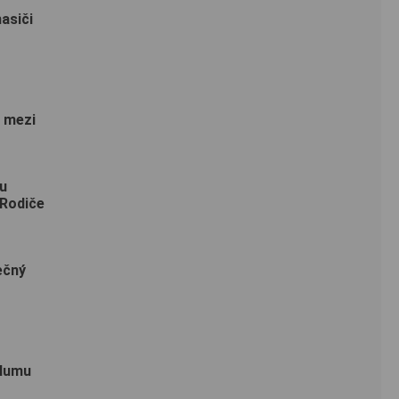
asiči
 mezi
u
 Rodiče
ečný
hlumu