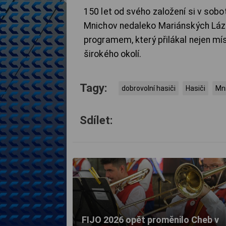
150 let od svého založení si v sob
Mnichov nedaleko Mariánských Lázn
programem, který přilákal nejen mís
širokého okolí.
Tagy:
dobrovolní hasiči
Hasiči
Mn
Sdílet:
FIJO 2026 opět proměnilo Cheb v