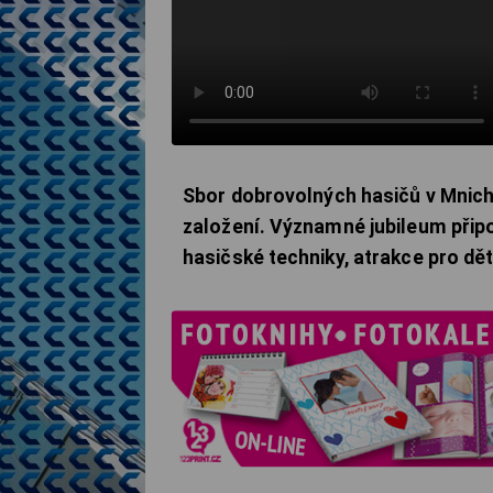
Sbor dobrovolných hasičů v Mnich
založení. Významné jubileum přip
hasičské techniky, atrakce pro děti