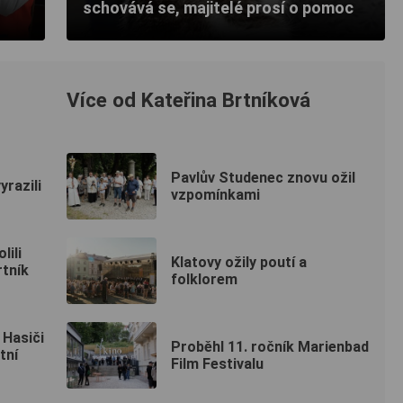
schovává se, majitelé prosí o pomoc
Více od Kateřina Brtníková
Pavlův Studenec znovu ožil
razili
vzpomínkami
lili
Klatovy ožily poutí a
rtník
folklorem
 Hasiči
Proběhl 11. ročník Marienbad
tní
Film Festivalu