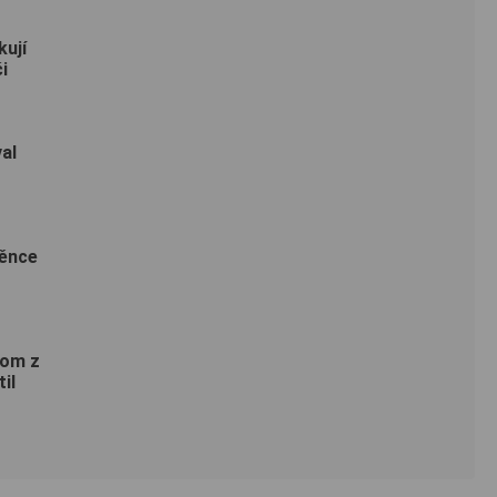
ují
i
al
věnce
nom z
il