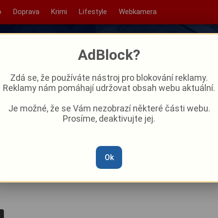
o
Doprava
Krimi
Lifestyle
Webkamera
AdBlock?
Zdá se, že používáte nástroj pro blokování reklamy.
Reklamy nám pomáhají udržovat obsah webu aktuální.
Je možné, že se Vám nezobrazí některé části webu.
Prosíme, deaktivujte jej.
 150 let
Ok