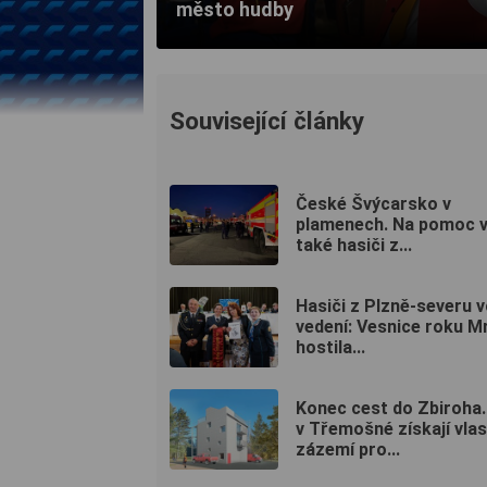
město hudby
Související články
České Švýcarsko v
plamenech. Na pomoc vy
také hasiči z...
Hasiči z Plzně-severu vo
vedení: Vesnice roku M
hostila...
Konec cest do Zbiroha.
v Třemošné získají vlas
zázemí pro...