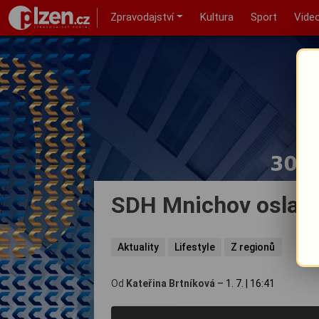
Zpravodajství
Kultura
Sport
Vide
SDH Mnichov oslavil
Aktuality
Lifestyle
Z regionů
Od
Kateřina Brtníková
–
1. 7.
|
16:41