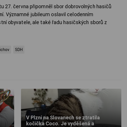
otu 27. června připomněl sbor dobrovolných hasičů
í. Významné jubileum oslavil celodenním
tní obyvatele, ale také řadu hasičských sborů z
ichov
SDH
V Plzni na Slovanech se ztratila
kočička Coco. Je vyděšená a