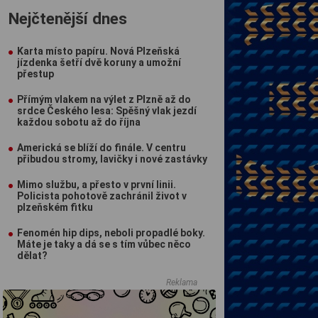
Nejčtenější dnes
Karta místo papíru. Nová Plzeňská
jízdenka šetří dvě koruny a umožní
přestup
Přímým vlakem na výlet z Plzně až do
srdce Českého lesa: Spěšný vlak jezdí
každou sobotu až do října
Americká se blíží do finále. V centru
přibudou stromy, lavičky i nové zastávky
Mimo službu, a přesto v první linii.
Policista pohotově zachránil život v
plzeňském fitku
Fenomén hip dips, neboli propadlé boky.
Máte je taky a dá se s tím vůbec něco
dělat?
Reklama