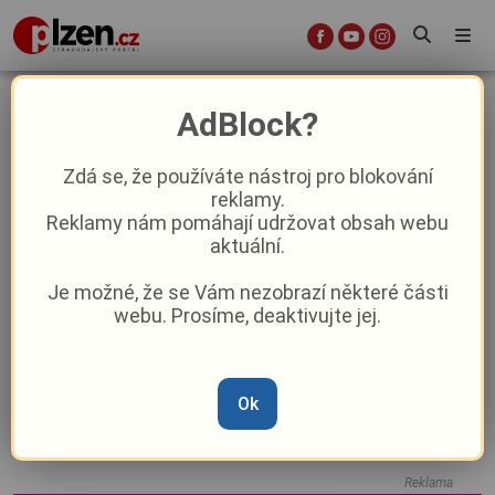
Mnichov
AdBlock?
Zdá se, že používáte nástroj pro blokování
Z Mnichova do Plzně pěšky za dobrým
reklamy.
pivem: Influencer Beer Boomer vyrazil
Reklamy nám pomáhají udržovat obsah webu
na 370 kilometrů dlouhou pouť „Via
aktuální.
piva“
Je možné, že se Vám nezobrazí některé části
webu. Prosíme, deaktivujte jej.
SDH Mnichov oslavil 150 let
Bitva o větrníky u hranic: Češi ženou
Ok
německého investora před soud v
Mnichově
Reklama