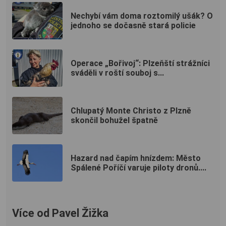
Nechybí vám doma roztomilý ušák? O
jednoho se dočasně stará policie
Operace „Bořivoj“: Plzeňští strážníci
sváděli v roští souboj s...
Chlupatý Monte Christo z Plzně
skončil bohužel špatně
Hazard nad čapím hnízdem: Město
Spálené Poříčí varuje piloty dronů....
Více od Pavel Žižka