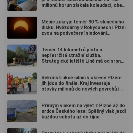
milionů korun získala kolaudaci, obec
uspořádala oslavu
Měsíc zakryje téměř 90 % slunečního
disku. Hvězdárny v Rokycanech i Plzni
zvou na podvečerní sledování
nebeského divadla
Téměř 14 kilometrů plotu a
nepřetržitá strážní služba.
Strategické letiště Líně má od srpna
nový režim vstupů
Rekonstrukce silnic v okrese Plzeň-
jih jdou do finále. Kraj investuje
stovky milionů do nových povrchů i
moderních technologií
Přímým vlakem na výlet z Plzně až do
srdce Českého lesa: Spěšný vlak jezdí
každou sobotu až do října