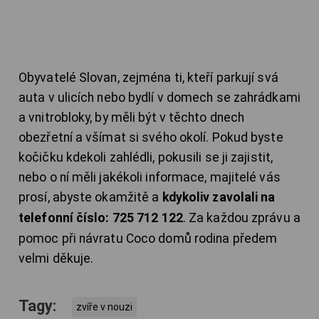
Obyvatelé Slovan, zejména ti, kteří parkují svá
auta v ulicích nebo bydlí v domech se zahrádkami
a vnitrobloky, by měli být v těchto dnech
obezřetní a všímat si svého okolí. Pokud byste
kočičku kdekoli zahlédli, pokusili se ji zajistit,
nebo o ní měli jakékoli informace, majitelé vás
prosí, abyste okamžitě a
kdykoliv zavolali na
telefonní číslo: 725 712 122
. Za každou zprávu a
pomoc při návratu Coco domů rodina předem
velmi děkuje.
Tagy:
zvíře v nouzi