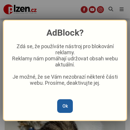
V Plzni na Slovanech se ztratila
AdBlock?
kočička Coco. Je vyděšená a
schovává se, majitelé prosí o
Zdá se, že používáte nástroj pro blokování
reklamy.
pomoc
Reklamy nám pomáhají udržovat obsah webu
aktuální.
Aktuality
Z Plzně
Je možné, že se Vám nezobrazí některé části
webu. Prosíme, deaktivujte jej.
Od
Pavel Žižka
–
1. 7.
|
16:22
Ok