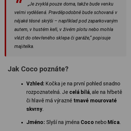
„Je zvyklá pouze doma, takže bude venku
velmi vyděšená. Pravděpodobně bude schovaná v
nějaké těsné skrýši – například pod zaparkovaným
autem, v hustém keři, v živém plotu nebo mohla
vlézt do otevřeného sklepa či garáže,“ popisuje
majitelka.
Jak Coco poznáte?
Vzhled:
Kočka je na první pohled snadno
rozpoznatelná. Je
celá bílá
, ale na hřbetě
či hlavě má výrazné
tmavé mourovaté
skvrny
.
Jméno:
Slyší na jména
Coco
nebo
Míca
.