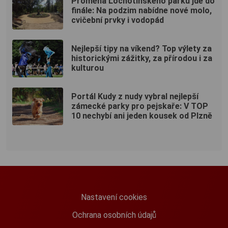
Proměna Lochotínského parku jde do
finále: Na podzim nabídne nové molo,
cvičební prvky i vodopád
Nejlepší tipy na víkend? Top výlety za
historickými zážitky, za přírodou i za
kulturou
Portál Kudy z nudy vybral nejlepší
zámecké parky pro pejskaře: V TOP
10 nechybí ani jeden kousek od Plzně
Nastavení cookies
Ochrana osobních údajů