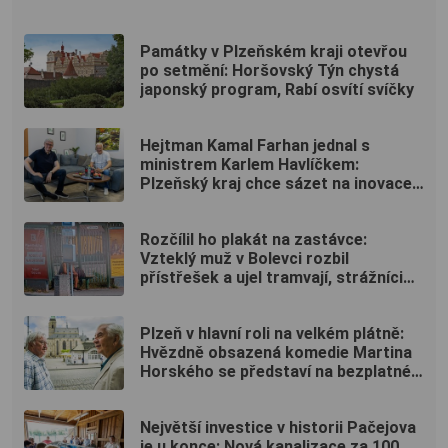
Památky v Plzeňském kraji otevřou
po setmění: Horšovský Týn chystá
japonský program, Rabí osvítí svíčky
Hejtman Kamal Farhan jednal s
ministrem Karlem Havlíčkem:
Plzeňský kraj chce sázet na inovace
a kvalifikované pracovníky
Rozčílil ho plakát na zastávce:
Vzteklý muž v Bolevci rozbil
přístřešek a ujel tramvají, strážníci
ho bleskově dostihli (VIDEO)
Plzeň v hlavní roli na velkém plátně:
Hvězdně obsazená komedie Martina
Horského se představí na bezplatné
projekci na Lochotíně
Největší investice v historii Pačejova
je u konce: Nová kanalizace za 100