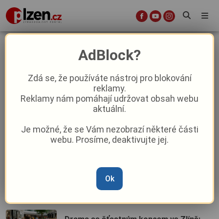
Z regionů
AdBlock?
Zdá se, že používáte nástroj pro blokování
reklamy.
Budova č. 34 půjde k zemi. Do Baťova
Reklamy nám pomáhají udržovat obsah webu
areálu míří obří demoliční stroj
aktuální.
Je možné, že se Vám nezobrazí některé části
Jubilejní Barum Rally láká evropskou i
webu. Prosíme, deaktivujte jej.
českou špičku. Do Zlína přijede
Suninen, Marczyk i legendární Kopecký
Ok
Barumka startuje za dva týdny, hotely
ve Zlíně už hlásí plné kapacity