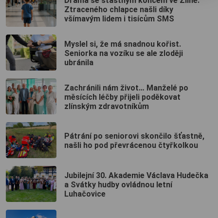
Drama se šťastným koncem ve Zlíně:
Ztraceného chlapce našli díky
všímavým lidem i tisícům SMS
Myslel si, že má snadnou kořist.
Seniorka na vozíku se ale zloději
ubránila
Zachránili nám život… Manželé po
měsících léčby přijeli poděkovat
zlínským zdravotníkům
Pátrání po seniorovi skončilo šťastně,
našli ho pod převrácenou čtyřkolkou
Jubilejní 30. Akademie Václava Hudečka
a Svátky hudby ovládnou letní
Luhačovice