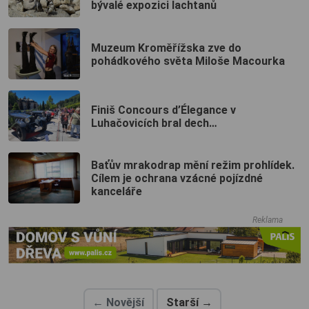
bývalé expozici lachtanů
Muzeum Kroměřížska zve do
pohádkového světa Miloše Macourka
Finiš Concours d’Élegance v
Luhačovicích bral dech…
Baťův mrakodrap mění režim prohlídek.
Cílem je ochrana vzácné pojízdné
kanceláře
Reklama
← Novější
Starší →