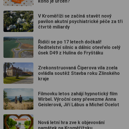
koho je určen?
V Kroměříži se začíná stavět nový
pavilon akutní psychiatrické péče za tři
čtvrtě miliardy
Řidiči se po 17 letech dočkali!
Ředitelství silnic a dálnic otevřelo celý
úsek D49 z Hulína do Fryštáku
Zrekonstruovaná Čiperova vila zcela
ovládla soutěž Stavba roku Zlínského
kraje
Filmovku letos zahájí hypnotický film
Wirbel. Výroční ceny převezme Anna
Geislerová, Jiří Lábus a Michel Ocelot
Nová letní hra zve k objevování
památek na Kroměřížsku