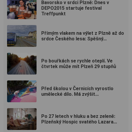
Bavorsko v srdci Plzně: Dnes v
DEPO2015 startuje festival
Treffpunkt
Přímým vlakem na výlet z Plzně až do
srdce Českého lesa: Spěšný...
Po bouřkách se rychle oteplí. Ve
čtvrtek může mít Plzeň 29 stupňů
Před školou v Černicích vyrostlo
umělecké dílo. Má zvýšit...
Po 27 letech v hluku a bez zeleně:
Plzeňský Hospic svatého Lazara...