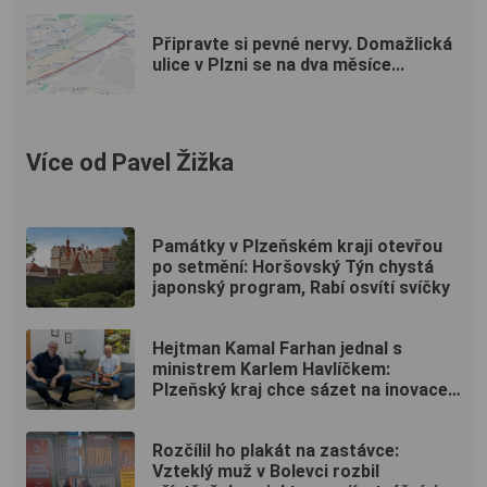
Připravte si pevné nervy. Domažlická
ulice v Plzni se na dva měsíce...
Více od Pavel Žižka
Památky v Plzeňském kraji otevřou
po setmění: Horšovský Týn chystá
japonský program, Rabí osvítí svíčky
Hejtman Kamal Farhan jednal s
ministrem Karlem Havlíčkem:
Plzeňský kraj chce sázet na inovace
a kvalifikované pracovníky
Rozčílil ho plakát na zastávce:
Vzteklý muž v Bolevci rozbil