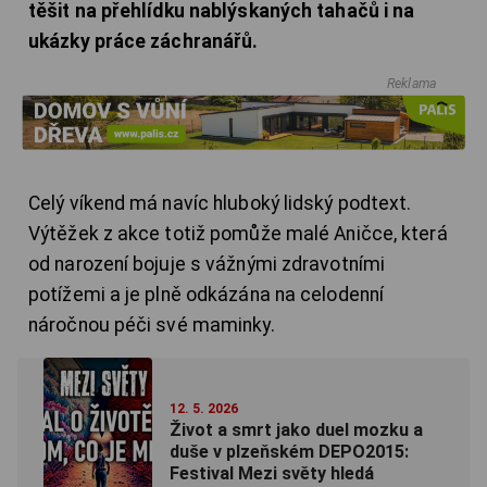
těšit na přehlídku nablýskaných tahačů i na
ukázky práce záchranářů.
Reklama
Celý víkend má navíc hluboký lidský podtext.
Výtěžek z akce totiž pomůže malé Aničce, která
od narození bojuje s vážnými zdravotními
potížemi a je plně odkázána na celodenní
náročnou péči své maminky.
12. 5. 2026
Život a smrt jako duel mozku a
duše v plzeňském DEPO2015:
Festival Mezi světy hledá