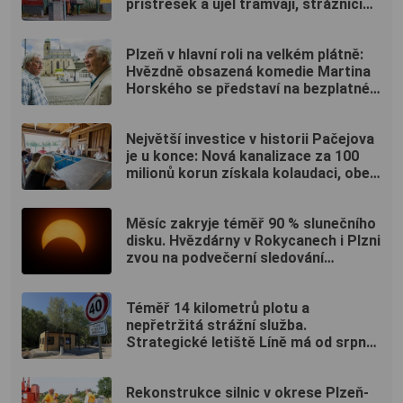
přístřešek a ujel tramvají, strážníci
ho bleskově dostihli (VIDEO)
Plzeň v hlavní roli na velkém plátně:
Hvězdně obsazená komedie Martina
Horského se představí na bezplatné
projekci na Lochotíně
Největší investice v historii Pačejova
je u konce: Nová kanalizace za 100
milionů korun získala kolaudaci, obec
uspořádala oslavu
Měsíc zakryje téměř 90 % slunečního
disku. Hvězdárny v Rokycanech i Plzni
zvou na podvečerní sledování
nebeského divadla
Téměř 14 kilometrů plotu a
nepřetržitá strážní služba.
Strategické letiště Líně má od srpna
nový režim vstupů
Rekonstrukce silnic v okrese Plzeň-