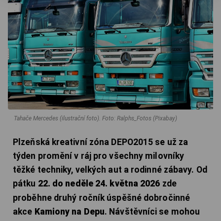
Tahače Mercedes (ilustrační foto).
Foto: Ralphs_Fotos (Pixabay)
Plzeňská kreativní zóna DEPO2015 se už za
týden promění v ráj pro všechny milovníky
těžké techniky, velkých aut a rodinné zábavy. Od
pátku
22. do neděle 24. května 2026
zde
proběhne druhý ročník úspěšné dobročinné
akce
Kamiony na Depu
. Návštěvníci se mohou