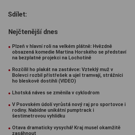
Sdílet:
Nejčtenější dnes
Plzeň v hlavní roli na velkém plátně: Hvězdně
obsazená komedie Martina Horského se představí
na bezplatné projekci na Lochotíně
Rozčílil ho plakát na zastávce: Vzteklý muž v
Bolevci rozbil přístřešek a ujel tramvají, strážníci
ho bleskově dostihli (VIDEO)
Lhotská náves se změnila v cyklodrom
V Psovském údolí vyrůstá nový raj pro sportovce i
rodiny. Nabídne unikátní pumptrack i
šestimetrovou vyhlídku
Otava dramaticky vysychá! Kraj musel okamžitě
zasáhnout