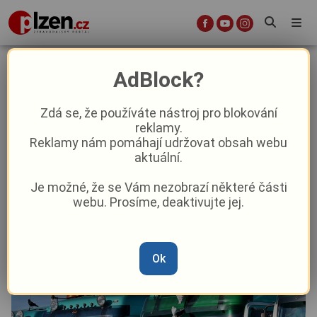
Přijďte si prohlédnout desítky
AdBlock?
kamionů: V DEPO2015 vypukne
víkend plný zábavy, který pomůže
Zdá se, že používáte nástroj pro blokování
reklamy.
nemocné Aničce
Reklamy nám pomáhají udržovat obsah webu
aktuální.
Aktuality
Kultura
Aktuálně
Z Plzně
Je možné, že se Vám nezobrazí některé části
webu. Prosíme, deaktivujte jej.
Od
Pavel Žižka
–
15. 5.
|
21:19
Článek si můžete poslechnout v audio podobě
Ok