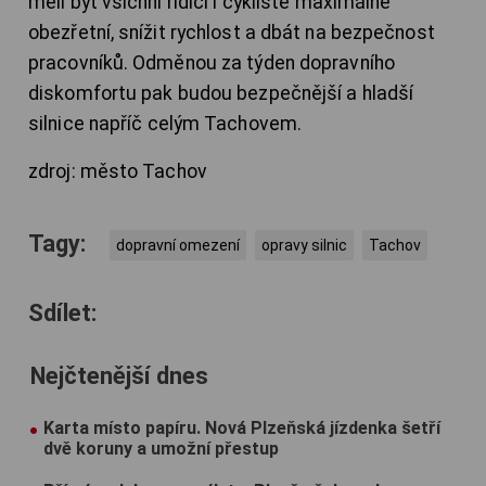
měli být všichni řidiči i cyklisté maximálně
obezřetní, snížit rychlost a dbát na bezpečnost
pracovníků. Odměnou za týden dopravního
diskomfortu pak budou bezpečnější a hladší
silnice napříč celým Tachovem.
zdroj: město Tachov
Tagy:
dopravní omezení
opravy silnic
Tachov
Sdílet:
Nejčtenější dnes
Karta místo papíru. Nová Plzeňská jízdenka šetří
dvě koruny a umožní přestup