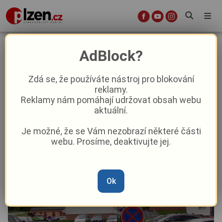
V Tachově začíná velký hon na
AdBlock?
výtluky: Řidiče čekají uzavírky ulic i
hromadné vyklízení parkovišť
Zdá se, že používáte nástroj pro blokování
reklamy.
Reklamy nám pomáhají udržovat obsah webu
Aktuality
Doprava
Z kraje
aktuální.
Je možné, že se Vám nezobrazí některé části
Od
Pavel Žižka
–
18. 5.
|
10:24
webu. Prosíme, deaktivujte jej.
Ok