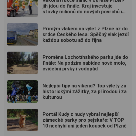
Rekonstrukce silnic v okrese Plzeň-
jih jdou do finále. Kraj investuje
stovky milionů do nových povrchů i
moderních technologií
Přímým vlakem na výlet z Plzně až do
srdce Českého lesa: Spěšný vlak jezdí
každou sobotu až do října
Proměna Lochotínského parku jde do
finále: Na podzim nabídne nové molo,
cvičební prvky i vodopád
Nejlepší tipy na víkend? Top výlety za
historickými zážitky, za přírodou i za
kulturou
Portál Kudy z nudy vybral nejlepší
zámecké parky pro pejskaře: V TOP
10 nechybí ani jeden kousek od Plzně