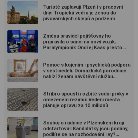
Turisté zaplavují Plzeň i v pracovní
dny: Tropická vedra je ženou do
pivovarských sklepů a podzemí
Změna pravidel pojišťovny ho
připravila o šanci na nový vozík.
Paralympionik Ondřej Kaas přesto
bojuje o soběstačnost
Pomoc s kojením i psychická podpora
v šestinedělí. Domažlická porodnice
nabízí ženám návštěvní službu
zdarma
Stříbro spouští rozbité vodní prvky v
omezeném režimu: Vedení města
plánuje opravu za 10 milionů
Souboj o radnice v Plzeňském kraji
odstartoval: Kandidátky jsou podány,
podílíte se na rozhodování i vy?