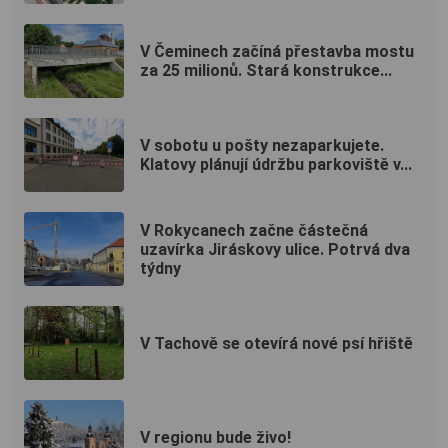
V Čeminech začíná přestavba mostu
za 25 milionů. Stará konstrukce...
V sobotu u pošty nezaparkujete.
Klatovy plánují údržbu parkoviště v...
V Rokycanech začne částečná
uzavírka Jiráskovy ulice. Potrvá dva
týdny
V Tachově se otevírá nové psí hřiště
V regionu bude živo!