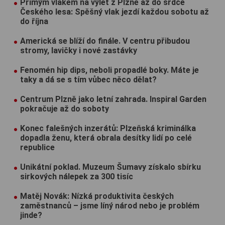
Přímým vlakem na výlet z Plzně až do srdce
Českého lesa: Spěšný vlak jezdí každou sobotu až
do října
Americká se blíží do finále. V centru přibudou
stromy, lavičky i nové zastávky
Fenomén hip dips, neboli propadlé boky. Máte je
taky a dá se s tím vůbec něco dělat?
Centrum Plzně jako letní zahrada. Inspiral Garden
pokračuje až do soboty
Konec falešných inzerátů: Plzeňská kriminálka
dopadla ženu, která obrala desítky lidí po celé
republice
Unikátní poklad. Muzeum Šumavy získalo sbírku
sirkových nálepek za 300 tisíc
Matěj Novák: Nízká produktivita českých
zaměstnanců – jsme líný národ nebo je problém
jinde?