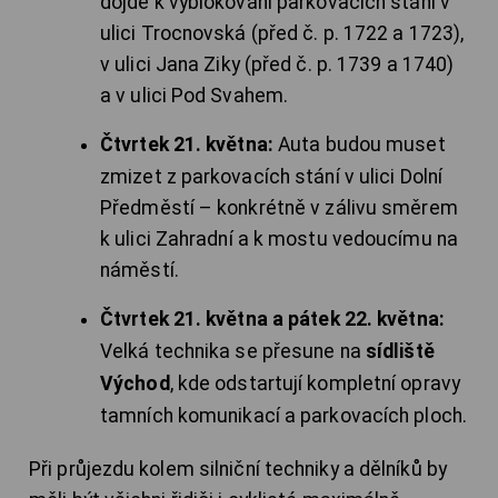
dojde k vyblokování parkovacích stání v
ulici Trocnovská (před č. p. 1722 a 1723),
v ulici Jana Ziky (před č. p. 1739 a 1740)
a v ulici Pod Svahem.
Čtvrtek 21. května:
Auta budou muset
zmizet z parkovacích stání v ulici Dolní
Předměstí – konkrétně v zálivu směrem
k ulici Zahradní a k mostu vedoucímu na
náměstí.
Čtvrtek 21. května a pátek 22. května:
Velká technika se přesune na
sídliště
Východ
, kde odstartují kompletní opravy
tamních komunikací a parkovacích ploch.
Při průjezdu kolem silniční techniky a dělníků by