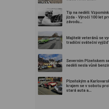
Tip na neděli: Vzpomín
jízda - Výročí 100 let p
závodu...
Majitelé veteránů se vy
tradiční sváteční vyjíž
Severním Plzeňskem se
neděli nesla vůně benzí
Plzeňským a Karlovar
krajem se v sobotu pro
stará auta a...