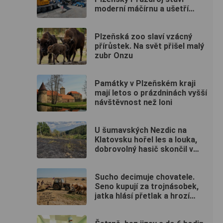
moderní máčírnu a ušetří
miliony litrů vody
Plzeňská zoo slaví vzácný
přírůstek. Na svět přišel malý
zubr Onzu
Památky v Plzeňském kraji
mají letos o prázdninách vyšší
návštěvnost než loni
U šumavských Nezdic na
Klatovsku hořel les a louka,
dobrovolný hasič skončil v
nemocnici
Sucho decimuje chovatele.
Seno kupují za trojnásobek,
jatka hlásí přetlak a hrozí
rušení chovů