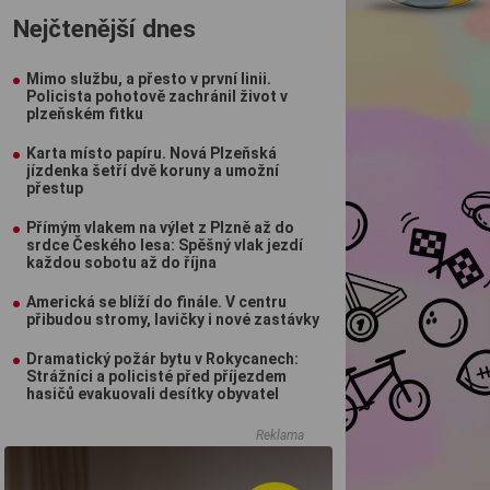
Nejčtenější dnes
Mimo službu, a přesto v první linii.
Policista pohotově zachránil život v
plzeňském fitku
Karta místo papíru. Nová Plzeňská
jízdenka šetří dvě koruny a umožní
přestup
Přímým vlakem na výlet z Plzně až do
srdce Českého lesa: Spěšný vlak jezdí
každou sobotu až do října
Americká se blíží do finále. V centru
přibudou stromy, lavičky i nové zastávky
Dramatický požár bytu v Rokycanech:
Strážníci a policisté před příjezdem
hasičů evakuovali desítky obyvatel
Reklama