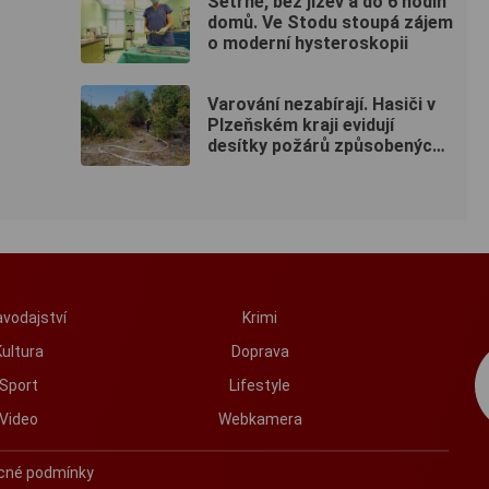
Šetrně, bez jizev a do 6 hodin
domů. Ve Stodu stoupá zájem
o moderní hysteroskopii
Varování nezabírají. Hasiči v
Plzeňském kraji evidují
desítky požárů způsobených
lidmi
vodajství
Krimi
Kultura
Doprava
Sport
Lifestyle
Video
Webkamera
cné podmínky