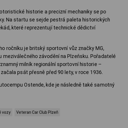
otoristické historie a precizní mechaniky se po
ky. Na startu se sejde pestrá paleta historických
ád, které reprezentují technické dědictví
o ročníku je britský sportovní vůz značky MG,
ru meziválečného závodění na Plzeňsku. Pořadatelé
znamný milník regionální sportovní historie –
 začala psát přesně před 90 lety, v roce 1936.
 Autocempu Ostende, kde je následně také samotný
é vozy
Veteran Car Club Plzeň