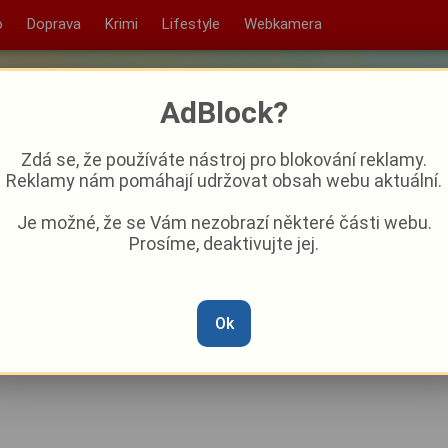
o
Doprava
Krimi
Lifestyle
Webkamera
AdBlock?
Zdá se, že používáte nástroj pro blokování reklamy.
Reklamy nám pomáhají udržovat obsah webu aktuální.
Je možné, že se Vám nezobrazí některé části webu.
Prosíme, deaktivujte jej.
ou okolí Plzně. Chystá další
 historických vozidel
Ok