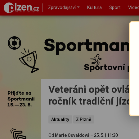
Zpravodajství
Kultura
Sport
Vide
Veteráni opět ovládn
ročník tradiční jízdy
Aktuality
Z Plzně
Od
Marie Osvaldová
–
25. 5.
|
11:30