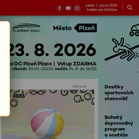
pátek 7. srpna 2026
Svátek má Oldřiška
Reklama