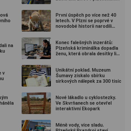
fitku
ková
První úspěch po více než 40
rvního
letech. V Plzni se poprvé v
novodobé historii narodili
nosálové bělohubí
Konec falešných inzerátů:
dali na
Plzeňská kriminálka dopadla
ďku
ženu, která obrala desítky lidí
po celé republice
Unikátní poklad. Muzeum
 v
Šumavy získalo sbírku
nu
sirkových nálepek za 300 tisíc
ským
Nové lákadlo u cyklostezky.
háněla
Ve Skvrňanech se otevřel
interaktivní Ekopark
Méně vody, více sladu.
Plzeňský Prazdroj staví