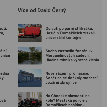
Více od David Černý
utí.
Od suti po parní stříkačku.
ra,
Hasiči v Domažlicích získali
univerzální kontejner
ální
Sucho zastavilo fontánu v
ocnice
Mercandinových sadech.
Hladina rybníka výrazně klesla
 jedna
Nové zázemí pro hasiče.
ky
Sobětice se dočkaly moderní
požární zbrojnice
Na Chodské slavnosti na
ková
kole? Městská policie v
Domažlicích nabídne