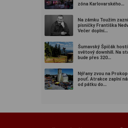
zóna Karlovarského...
Na zámku Toužim zazn
písničky Františka Ned
Večer doplní...
Šumavský Špičák hostí
světový downhill. Na st
bude přes 320...
Nýřany zvou na Proko
pouť. Atrakce zaplní n
od pátku do...