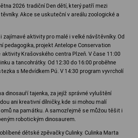
ětna 2026 tradiční Den dětí, který patří mezi
štěvníky. Akce se uskuteční v areálu zoologické a
 zajímavé aktivity pro malé i velké návštěvníky. Od
sní pedagogika, projekt Antelope Conservation
 aktivity Krašovského centra Plzeň. V čase 11:00
linku a tancohrátky. Od 12:30 do 16:00 proběhne
 stezka s Medvídkem Pú. V 14:30 program vyvrcholí
.
a dinosauří tajenka, za jejíž správné vyluštění
u ani kreativní dílničky, kde si mohou malí
 domů na památku. A samozřejmě se můžou těšit i
beným robotickým dinosaurem.
blíbené dětské zpěvačky Culinky. Culinka Marta