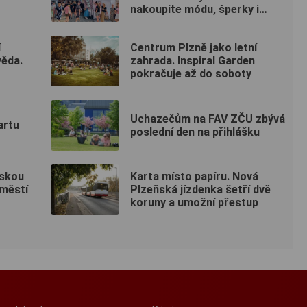
nakoupíte módu, šperky i
keramiku
í
Centrum Plzně jako letní
věda.
zahrada. Inspiral Garden
pokračuje až do soboty
Uchazečům na FAV ZČU zbývá
artu
poslední den na přihlášku
pskou
Karta místo papíru. Nová
áměstí
Plzeňská jízdenka šetří dvě
koruny a umožní přestup