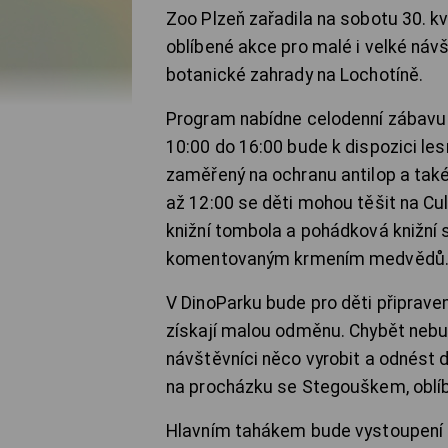
Zoo Plzeň zařadila na sobotu 30. kv
oblíbené akce pro malé i velké náv
botanické zahrady na Lochotíně.
Program nabídne celodenní zábavu i
10:00 do 16:00 bude k dispozici le
zaměřený na ochranu antilop a také
až 12:00 se děti mohou těšit na Cu
knižní tombola a pohádková knižní
komentovaným krmením medvědů
V DinoParku bude pro děti připraven
získají malou odměnu. Chybět nebudo
návštěvníci něco vyrobit a odnést
na procházku se Stegouškem, oblí
Hlavním tahákem bude vystoupení o