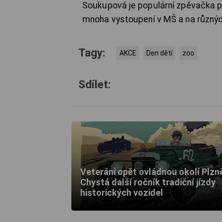
Soukupová je populární zpěvačka pr
mnoha vystoupení v MŠ a na různýc
Tagy:
AKCE
Den dětí
zoo
Sdílet:
Veteráni opět ovládnou okolí Plzn
Chystá další ročník tradiční jízdy
historických vozidel