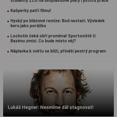
studenty ZČU na dvojnásobné platy i jistotu práce
Kašperky patří filmu!
Hyský po bláznivé remíze: Bod nestačí. Výsledek
beru jako porážku
Lochotín čeká obří proměna! Sportoviště U
Bazénu zmizí. Co bude místo něj?
Náplavka k světu se blíží, přináší pestrý program
Lukáš Hegner: Nesmíme dál stagnovat!