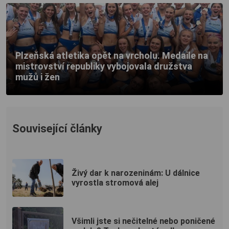
Plzeňská atletika opět na vrcholu. Medaile na
mistrovství republiky vybojovala družstva
mužů i žen
Související články
Živý dar k narozeninám: U dálnice
vyrostla stromová alej
Všimli jste si nečitelné nebo poničené