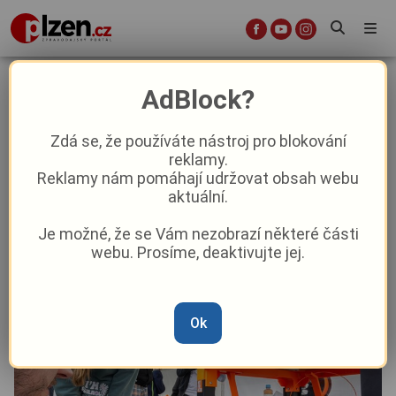
Vědy a poznání není třeba se bát,
AdBlock?
říká ZČU svými dny vědy a techniky.
Letos poprvé vyrazí do Tachova
Zdá se, že používáte nástroj pro blokování
reklamy.
Reklamy nám pomáhají udržovat obsah webu
Z kraje
aktuální.
Je možné, že se Vám nezobrazí některé části
Od
Peggy Kýrová
–
11. 9. 2024
|
04:30
webu. Prosíme, deaktivujte jej.
Ok