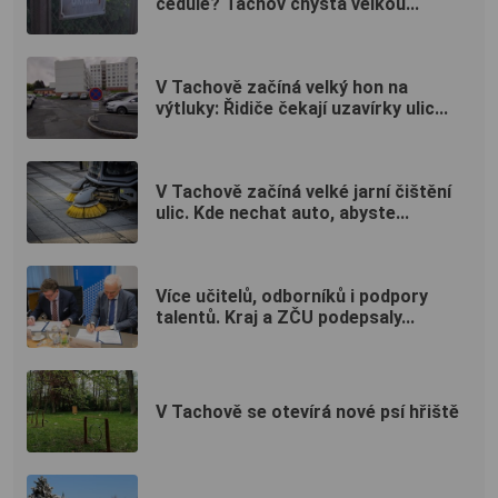
cedule? Tachov chystá velkou...
V Tachově začíná velký hon na
výtluky: Řidiče čekají uzavírky ulic...
V Tachově začíná velké jarní čištění
ulic. Kde nechat auto, abyste...
Více učitelů, odborníků i podpory
talentů. Kraj a ZČU podepsaly...
V Tachově se otevírá nové psí hřiště