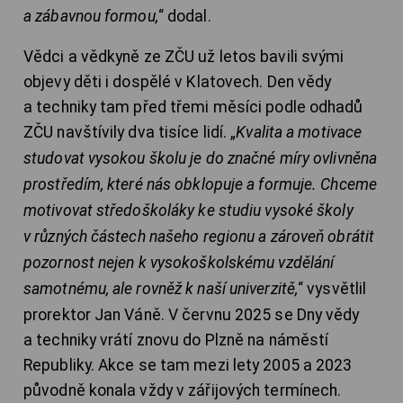
a zábavnou formou,
“ dodal.
Vědci a vědkyně ze ZČU už letos bavili svými
objevy děti i dospělé v Klatovech. Den vědy
a techniky tam před třemi měsíci podle odhadů
ZČU navštívily dva tisíce lidí. „
Kvalita a motivace
studovat vysokou školu je do značné míry ovlivněna
prostředím, které nás obklopuje a formuje. Chceme
motivovat středoškoláky ke studiu vysoké školy
v různých částech našeho regionu a zároveň obrátit
pozornost nejen k vysokoškolskému vzdělání
samotnému, ale rovněž k naší univerzitě,
“ vysvětlil
prorektor Jan Váně. V červnu 2025 se Dny vědy
a techniky vrátí znovu do Plzně na náměstí
Republiky. Akce se tam mezi lety 2005 a 2023
původně konala vždy v zářijových termínech.