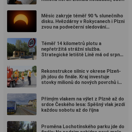
uspořádala oslavu
Měsíc zakryje téměř 90 % slunečního
disku. Hvězdárny v Rokycanech i Plzni
zvou na podvečerní sledování
nebeského divadla
Téměř 14 kilometrů plotu a
nepřetržitá strážní služba.
Strategické letiště Líně má od srpna
nový režim vstupů
Rekonstrukce silnic v okrese Plzeň-
jih jdou do finále. Kraj investuje
stovky milionů do nových povrchů i
moderních technologií
Přímým vlakem na výlet z Plzně až do
srdce Českého lesa: Spěšný vlak jezdí
každou sobotu až do října
Proměna Lochotínského parku jde do