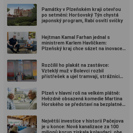
Památky v Plzeňském kraji otevřou
po setmění: Horšovský Týn chystá
japonský program, Rabí osvítí svíčky
Hejtman Kamal Farhan jednal s
ministrem Karlem Havlíčkem:
Plzeňský kraj chce sázet na inovace
a kvalifikované pracovníky
Rozčílil ho plakát na zastávce:
Vzteklý muž v Bolevci rozbil
přístřešek a ujel tramvají, strážníci
ho bleskově dostihli (VIDEO)
Plzeň v hlavní roli na velkém plátně:
Hvězdně obsazená komedie Martina
Horského se představí na bezplatné
projekci na Lochotíně
Největší investice v historii Pačejova
je u konce: Nová kanalizace za 100
milionů korun získala kolaudaci, obec