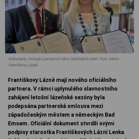
Dokumenty stvrzující partnerství obou lázeňských měst.
Foto: město
Františkovy Lázně
Františkovy Lázně mají nového oficiálního
partnera. V rámci uplynulého slavnostního
zahájení letošní lázeňské sezóny byla
podepsána partnerská smlouva mezi
západočeským městem a německým Bad
Emsem. Oficiální dokument stvrdili svými
podpisy starostka Františkových Lázní Lenka