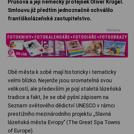
Průšová a její německý protějšek Oliver Krügel.
Smlouvu již předtím jednoznačně schválilo
františkolázeňské zastupitelstvo.
Reklama
Obě města k sobě mají historicky i tematicky
velmi blízko. Nejenže jsou srovnatelná svou
velikostí, ale především je pojí staletá lázeňská
tradice a fakt, že se obě pyšní zápisem na
Seznam světového dědictví UNESCO v rámci
prestižního mezinárodního projektu „Slavná
lázeňská města Evropy“ (The Great Spa Towns
of Europe).