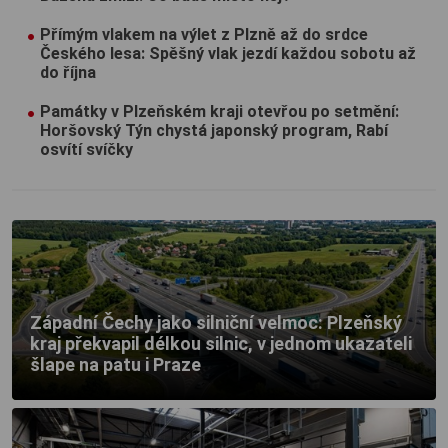
Přímým vlakem na výlet z Plzně až do srdce
Českého lesa: Spěšný vlak jezdí každou sobotu až
do října
Památky v Plzeňském kraji otevřou po setmění:
Horšovský Týn chystá japonský program, Rabí
osvítí svíčky
Západní Čechy jako silniční velmoc: Plzeňský
kraj překvapil délkou silnic, v jednom ukazateli
šlape na patu i Praze