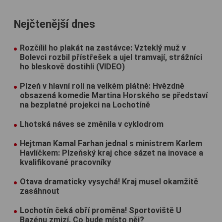
Nejčtenější dnes
Rozčílil ho plakát na zastávce: Vzteklý muž v
Bolevci rozbil přístřešek a ujel tramvají, strážníci
ho bleskově dostihli (VIDEO)
Plzeň v hlavní roli na velkém plátně: Hvězdně
obsazená komedie Martina Horského se představí
na bezplatné projekci na Lochotíně
Lhotská náves se změnila v cyklodrom
Hejtman Kamal Farhan jednal s ministrem Karlem
Havlíčkem: Plzeňský kraj chce sázet na inovace a
kvalifikované pracovníky
Otava dramaticky vysychá! Kraj musel okamžitě
zasáhnout
Lochotín čeká obří proměna! Sportoviště U
Bazénu zmizí. Co bude místo něj?