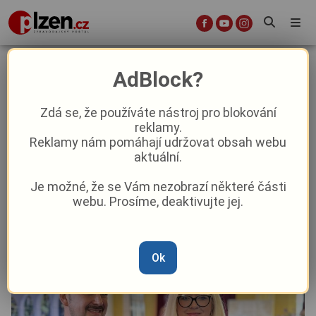
Lázeňská města s pečetí UNESCO
AdBlock?
spojují síly: Františkovy Lázně
podepsaly partnerství s německým
Zdá se, že používáte nástroj pro blokování
reklamy.
Bad Ems
Reklamy nám pomáhají udržovat obsah webu
aktuální.
Aktuality
Aktuálně
Z kraje
Je možné, že se Vám nezobrazí některé části
webu. Prosíme, deaktivujte jej.
Od
Pavel Žižka
–
19. 5.
|
10:29
Ok