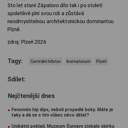
Sto let staré Zápalovo dílo tak i po století
spolehlivě plní svou roli a zůstává
neodmyslitelnou architektonickou dominantou
Plzně.
zdroj: Plzeň 2026
Tagy:
Centrální hřbitov
krematorium
Plzeň
Sdílet:
Nejčtenější dnes
Fenomén hip dips, neboli propadlé boky. Máte je
taky a dá se s tím vůbec něco dělat?
Unikátní poklad. Muzeum Šumavy získalo sbírku