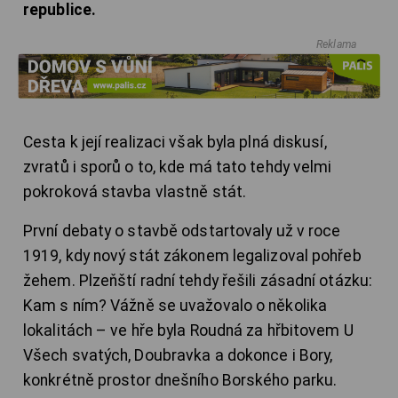
republice.
Reklama
Cesta k její realizaci však byla plná diskusí,
zvratů i sporů o to, kde má tato tehdy velmi
pokroková stavba vlastně stát.
První debaty o stavbě odstartovaly už v roce
1919, kdy nový stát zákonem legalizoval pohřeb
žehem. Plzeňští radní tehdy řešili zásadní otázku:
Kam s ním? Vážně se uvažovalo o několika
lokalitách – ve hře byla Roudná za hřbitovem U
Všech svatých, Doubravka a dokonce i Bory,
konkrétně prostor dnešního Borského parku.