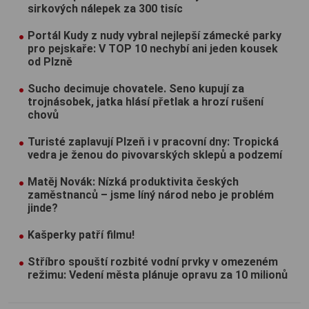
sirkových nálepek za 300 tisíc
Portál Kudy z nudy vybral nejlepší zámecké parky
pro pejskaře: V TOP 10 nechybí ani jeden kousek
od Plzně
Sucho decimuje chovatele. Seno kupují za
trojnásobek, jatka hlásí přetlak a hrozí rušení
chovů
Turisté zaplavují Plzeň i v pracovní dny: Tropická
vedra je ženou do pivovarských sklepů a podzemí
Matěj Novák: Nízká produktivita českých
zaměstnanců – jsme líný národ nebo je problém
jinde?
Kašperky patří filmu!
Stříbro spouští rozbité vodní prvky v omezeném
režimu: Vedení města plánuje opravu za 10 milionů