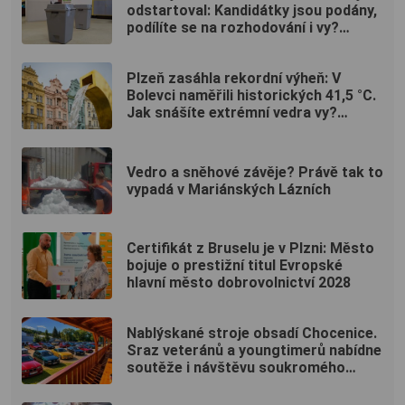
odstartoval: Kandidátky jsou podány,
podílíte se na rozhodování i vy?
(ANKETA)
Plzeň zasáhla rekordní výheň: V
Bolevci naměřili historických 41,5 °C.
Jak snášíte extrémní vedra vy?
(ANKETA)
Vedro a sněhové závěje? Právě tak to
vypadá v Mariánských Lázních
Certifikát z Bruselu je v Plzni: Město
bojuje o prestižní titul Evropské
hlavní město dobrovolnictví 2028
Nablýskané stroje obsadí Chocenice.
Sraz veteránů a youngtimerů nabídne
soutěže i návštěvu soukromého
muzea