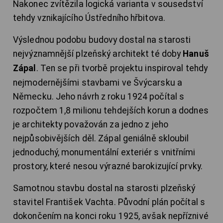
Nakonec zvítězila logická varianta v sousedství
tehdy vznikajícího Ústředního hřbitova.
Výslednou podobu budovy dostal na starosti
nejvýznamnější plzeňský architekt té doby
Hanuš
Zápal
. Ten se při tvorbě projektu inspiroval tehdy
nejmodernějšími stavbami ve Švýcarsku a
Německu. Jeho návrh z roku 1924 počítal s
rozpočtem 1,8 milionu tehdejších korun a dodnes
je architekty považován za jedno z jeho
nejpůsobivějších děl. Zápal geniálně skloubil
jednoduchý, monumentální exteriér s vnitřními
prostory, které nesou výrazné barokizující prvky.
Samotnou stavbu dostal na starosti plzeňský
stavitel František Vachta. Původní plán počítal s
dokončením na konci roku 1925, avšak nepříznivé