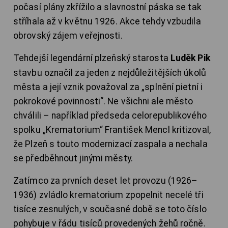
počasí plány zkřížilo a slavnostní páska se tak
stříhala až v květnu 1926. Akce tehdy vzbudila
obrovský zájem veřejnosti.
Tehdejší legendární plzeňský starosta
Luděk Pik
stavbu označil za jeden z nejdůležitějších úkolů
města a její vznik považoval za „splnění pietní i
pokrokové povinnosti“. Ne všichni ale město
chválili – například předseda celorepublikového
spolku „Krematorium“ František Mencl kritizoval,
že Plzeň s touto modernizací zaspala a nechala
se předběhnout jinými městy.
Zatímco za prvních deset let provozu (1926–
1936) zvládlo krematorium zpopelnit necelé tři
tisíce zesnulých, v současné době se toto číslo
pohybuje v řádu tisíců provedených žehů ročně.