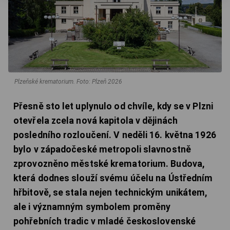
Plzeňské krematorium.
Foto: Plzeň 2026
Přesně sto let uplynulo od chvíle, kdy se v Plzni
otevřela zcela nová kapitola v dějinách
posledního rozloučení. V neděli 16. května 1926
bylo v západočeské metropoli slavnostně
zprovozněno městské krematorium. Budova,
která dodnes slouží svému účelu na Ústředním
hřbitově, se stala nejen technickým unikátem,
ale i významným symbolem proměny
pohřebních tradic v mladé československé