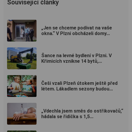
Související články
„Jen se chceme podívat na vaše
okna.“ V Plzni obcházeli domy...
Šance na levné bydlení v Plzni. V
Křimicích vznikne 14 bytů,...
Češi vzali Plzeň útokem ještě před
létem. Lákadlem sezony budou...
„Vdechla jsem směs do ostřikovačů,“
hádala se řidička s 1,5...