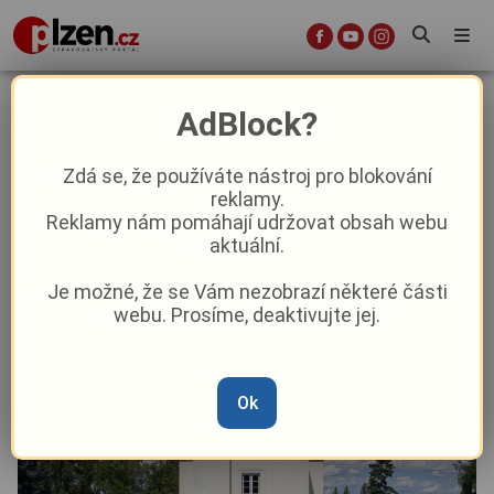
100 let světlu vstříc v Plzni: Přesně
AdBlock?
16. května se otevřelo slavné
Zápalovo krematorium
Zdá se, že používáte nástroj pro blokování
reklamy.
Reklamy nám pomáhají udržovat obsah webu
Aktuality
Kultura
Aktuálně
Z Plzně
aktuální.
Je možné, že se Vám nezobrazí některé části
Od
Pavel Žižka
–
16. 5.
|
08:12
webu. Prosíme, deaktivujte jej.
Ok