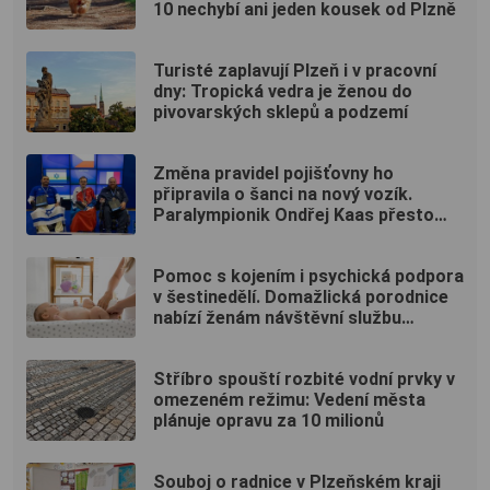
10 nechybí ani jeden kousek od Plzně
Turisté zaplavují Plzeň i v pracovní
dny: Tropická vedra je ženou do
pivovarských sklepů a podzemí
Změna pravidel pojišťovny ho
připravila o šanci na nový vozík.
Paralympionik Ondřej Kaas přesto
bojuje o soběstačnost
Pomoc s kojením i psychická podpora
v šestinedělí. Domažlická porodnice
nabízí ženám návštěvní službu
zdarma
Stříbro spouští rozbité vodní prvky v
omezeném režimu: Vedení města
plánuje opravu za 10 milionů
Souboj o radnice v Plzeňském kraji