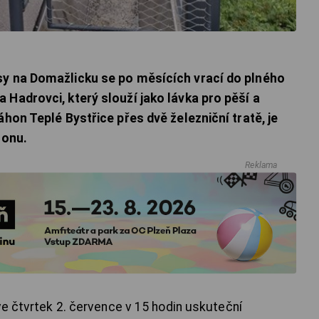
sy na Domažlicku se po měsících vrací do plného
Hadrovci, který slouží jako lávka pro pěší a
áhon Teplé Bystřice přes dvě železniční tratě, je
zonu.
Reklama
ve čtvrtek 2. července v 15 hodin uskuteční