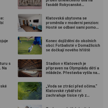
příběh uměleckého díla na
fasádě Rokycanské
nemocnice?
e:
Klatovská ubytovna se
bí
proměnila v moderní penzion:
Hosté se odbaví sami pomocí
kódu
ojuje
Konec dojíždění do okolních
obcí: Fotbalisté v Domažlicích
se dočkají nového hřiště
turu s
Stadion v Klatovech je
. Na
připraven na Olympiádu dětí a
mládeže. Přestavba vyšla na
50 milionů
tské
„Voda se ztrácí před očima.“
Klatovské rybářství
zachraňuje tisíce ryb z
vysychajících rybníků