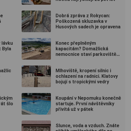
se
Dobrá zpráva z Rokycan:
á
Poškozená skluzavka v
Husových sadech je opravena
 lávku
Konec přeplněným
 Byla
kapacitám? Domažlická
nemocnice staví parkoviště
pro zaměstnance
ažlic
Mlhoviště, kropení silnic i
e
ochlazení na radnici. Klatovy
bojují s tropickými vedry
lickým
Koupání v Nepomuku konečně
át šlo
startuje. První návštěvníky
přivítá už v pátek
Slunce, voda a vzduch. Znáte