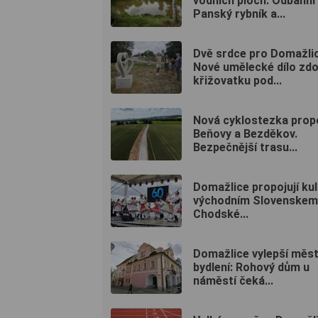
vodních ploch: Odbahní
Panský rybník a...
Dvě srdce pro Domažlic
Nové umělecké dílo zdo
křižovatku pod...
Nová cyklostezka prop
Beňovy a Bezděkov.
Bezpečnější trasu...
Domažlice propojují kul
východním Slovenskem
Chodské...
Domažlice vylepší měs
bydlení: Rohový dům u
náměstí čeká...