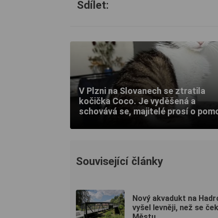
Sdílet:
V Plzni na Slovanech se ztratila
kočička Coco. Je vyděšená a
schovává se, majitelé prosí o pom
Související články
Nový akvadukt na Hadr
vyšel levněji, než se ček
Městu...