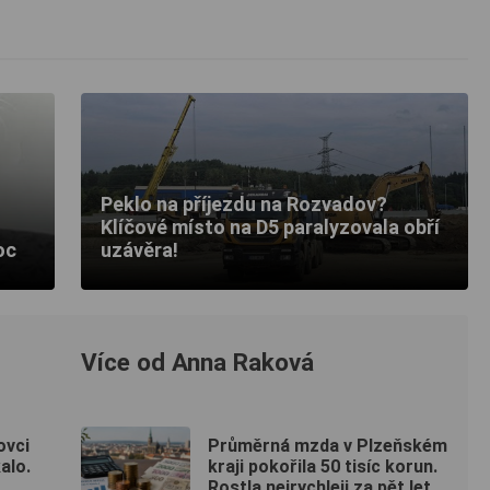
Peklo na příjezdu na Rozvadov?
Klíčové místo na D5 paralyzovala obří
oc
uzávěra!
Více od Anna Raková
ovci
Průměrná mzda v Plzeňském
alo.
kraji pokořila 50 tisíc korun.
Rostla nejrychleji za pět let