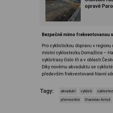
opravě Parou
Bezpečně mimo frekventovanou si
Pro cyklistickou dopravu v regionu
místní cyklostezku Domažlice – Hav
cyklotrasy číslo tři a v oblasti Če
Díky novému akvaduktu se cyklisté
především frekventované hlavní siln
Tagy:
akvadukt
cyklisti
cykloste
přemostění
Stanislav Antoš