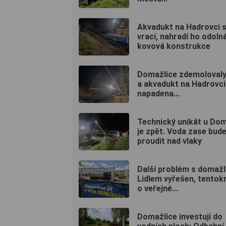
Akvadukt na Hadrovci 
vrací, nahradí ho odoln
kovová konstrukce
Domažlice zdemolovaly
a akvadukt na Hadrovci:
napadena...
Technický unikát u Dom
je zpět. Voda zase bud
proudit nad vlaky
Další problém s domaž
Lidlem vyřešen, tentokr
o veřejné...
Domažlice investují do