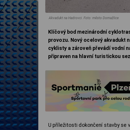
Akvadukt na Hadrovci.
Foto: město Domažlice
Klíčový bod mezinárodní cyklotra
provozu. Nový ocelový akvadukt na 
cyklisty a zároveň převádí vodní n
připraven na hlavní turistickou se
U příležitosti dokončení stavby se 