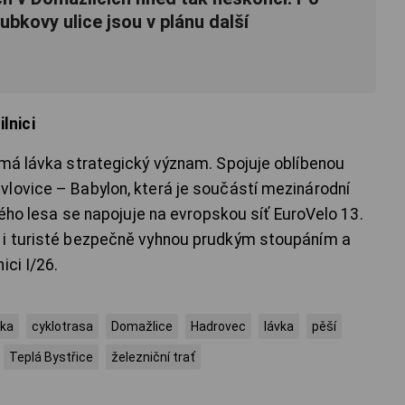
bkovy ulice jsou v plánu další
lnici
 má lávka strategický význam. Spojuje oblíbenou
lovice – Babylon, která je součástí mezinárodní
ského lesa se napojuje na evropskou síť EuroVelo 13.
 i turisté bezpečně vyhnou prudkým stoupáním a
ici I/26.
zka
cyklotrasa
Domažlice
Hadrovec
lávka
pěší
Teplá Bystřice
železniční trať