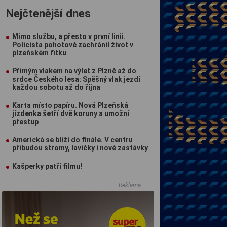
Nejčtenější dnes
Mimo službu, a přesto v první linii.
Policista pohotově zachránil život v
plzeňském fitku
Přímým vlakem na výlet z Plzně až do
srdce Českého lesa: Spěšný vlak jezdí
každou sobotu až do října
Karta místo papíru. Nová Plzeňská
jízdenka šetří dvě koruny a umožní
přestup
Americká se blíží do finále. V centru
přibudou stromy, lavičky i nové zastávky
Kašperky patří filmu!
Reklama