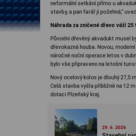
neformální setkání přímo u akvaduktu
stavby, a pan farář jí požehná,“ uv
Náhrada za zničené dřevo váží 25 
Původní dřevěný akvadukt musel být
dřevokazná houba. Novou, moderní 
náročné noční operace letos v dubn
bylo vše připraveno na letošní turi
Nový ocelový kolos je dlouhý 27,5 m
Celá stavba vyšla přibližně na 12 
dotaci Plzeňský kraj.
29. 6. 2026
Stavební ru