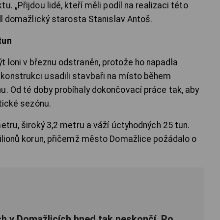
. „Přijdou lidé, kteří měli podíl na realizaci této
edl domažlický starosta Stanislav Antoš.
tun
 loni v březnu odstraněn, protože ho napadla
konstrukci usadili stavbaři na místo během
u. Od té doby probíhaly dokončovací práce tak, aby
stické sezónu.
etru, široký 3,2 metru a váží úctyhodných 25 tun.
milionů korun, přičemž město Domažlice požádalo o
ch v Domažlicích hned tak neskončí. Po