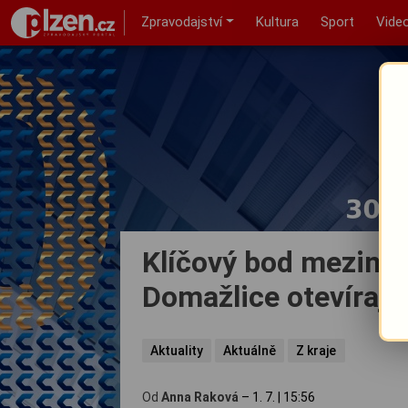
Zpravodajství
Kultura
Sport
Vide
Klíčový bod mezináro
Domažlice otevírají
Aktuality
Aktuálně
Z kraje
Od
Anna Raková
–
1. 7.
|
15:56