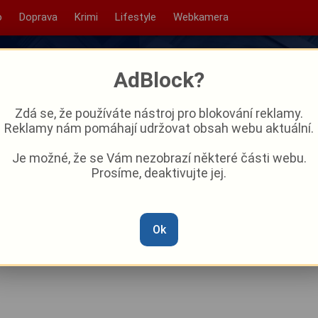
o
Doprava
Krimi
Lifestyle
Webkamera
AdBlock?
Zdá se, že používáte nástroj pro blokování reklamy.
Reklamy nám pomáhají udržovat obsah webu aktuální.
Je možné, že se Vám nezobrazí některé části webu.
Prosíme, deaktivujte jej.
dní cyklotrasy je hotov.
 unikátní akvadukt
Ok