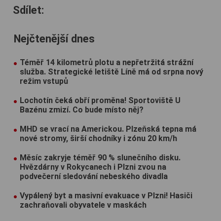
Sdílet:
Nejčtenější dnes
Téměř 14 kilometrů plotu a nepřetržitá strážní
služba. Strategické letiště Líně má od srpna nový
režim vstupů
Lochotín čeká obří proměna! Sportoviště U
Bazénu zmizí. Co bude místo něj?
MHD se vrací na Americkou. Plzeňská tepna má
nové stromy, širší chodníky i zónu 20 km/h
Měsíc zakryje téměř 90 % slunečního disku.
Hvězdárny v Rokycanech i Plzni zvou na
podvečerní sledování nebeského divadla
Vypálený byt a masivní evakuace v Plzni! Hasiči
zachraňovali obyvatele v maskách