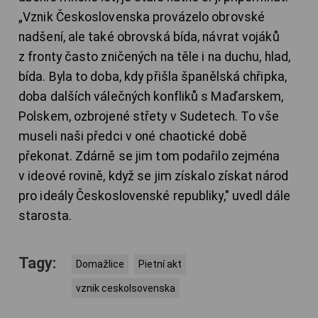
„Vznik Československa provázelo obrovské
nadšení, ale také obrovská bída, návrat vojáků
z fronty často zničených na těle i na duchu, hlad,
bída. Byla to doba, kdy přišla španělská chřipka,
doba dalších válečných konfliků s Maďarskem,
Polskem, ozbrojené střety v Sudetech. To vše
museli naši předci v oné chaotické době
překonat. Zdárně se jim tom podařilo zejména
v ideové rovině, když se jim získalo získat národ
pro ideály Československé republiky," uvedl dále
starosta.
Tagy:
Domažlice
Pietní akt
vznik ceskolsovenska