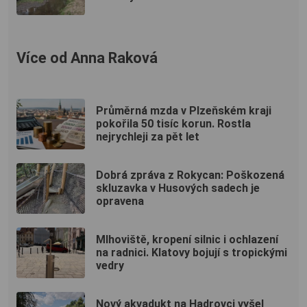
Více od Anna Raková
Průměrná mzda v Plzeňském kraji
pokořila 50 tisíc korun. Rostla
nejrychleji za pět let
Dobrá zpráva z Rokycan: Poškozená
skluzavka v Husových sadech je
opravena
Mlhoviště, kropení silnic i ochlazení
na radnici. Klatovy bojují s tropickými
vedry
Nový akvadukt na Hadrovci vyšel