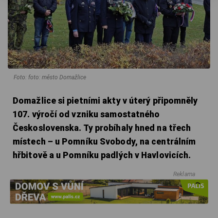
Foto: foto: město Domažlice
Domažlice si pietními akty v úterý připomněly
107. výročí od vzniku samostatného
Československa. Ty probíhaly hned na třech
místech – u Pomníku Svobody, na centrálním
hřbitově a u Pomníku padlých v Havlovicích.
Reklama