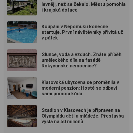
levněji, než se čekalo. Městu pomohla
i krajská dotace
Koupání v Nepomuku konečně
startuje. První návštěvníky přivítá už
v pátek
Slunce, voda a vzduch. Znáte příběh
uměleckého díla na fasádě
Rokycanské nemocnice?
Klatovská ubytovna se proměnila v
moderní penzion: Hosté se odbaví
sami pomocí kódu
Stadion v Klatovech je připraven na
Olympiádu dětí a mládeže. Přestavba
vyšla na 50 milionů