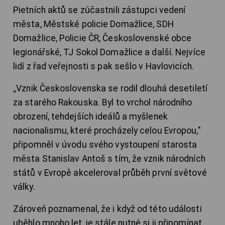
Pietních aktů se zúčastnili zástupci vedení
města, Městské policie Domažlice, SDH
Domažlice, Policie ČR, Československé obce
legionářské, TJ Sokol Domažlice a další. Nejvíce
lidí z řad veřejnosti s pak sešlo v Havlovicích.
,,Vznik Československa se rodil dlouhá desetiletí
za starého Rakouska. Byl to vrchol národního
obrození, tehdejších ideálů a myšlenek
nacionalismu, které procházely celou Evropou,"
připomněl v úvodu svého vystoupení starosta
města Stanislav Antoš s tím, že vznik národních
států v Evropě akceleroval průběh první světové
války.
Zároveň poznamenal, že i když od této události
uběhlo mnoho let, je stále nutné si ji připomínat.