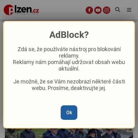
Vznik Československa si Domažlice
AdBlock?
připomněly s úctou i historickým
ohlédnutím
Zdá se, že používáte nástroj pro blokování
reklamy.
Reklamy nám pomáhají udržovat obsah webu
Aktuality
Aktuálně
Z kraje
aktuální.
Je možné, že se Vám nezobrazí některé části
Od
Anna Raková
–
29. 10. 2025
|
17:10
webu. Prosíme, deaktivujte jej.
Ok