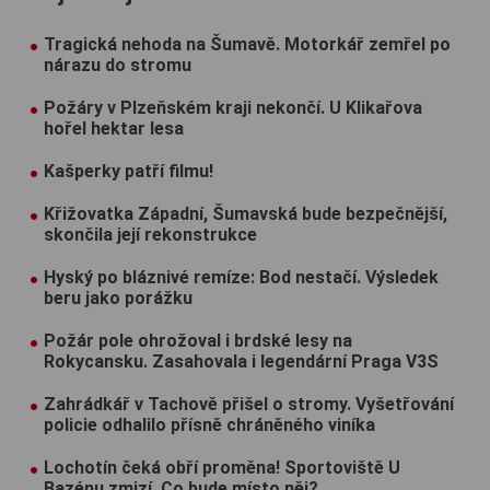
Tragická nehoda na Šumavě. Motorkář zemřel po
nárazu do stromu
Požáry v Plzeňském kraji nekončí. U Klikařova
hořel hektar lesa
Kašperky patří filmu!
Křižovatka Západní, Šumavská bude bezpečnější,
skončila její rekonstrukce
Hyský po bláznivé remíze: Bod nestačí. Výsledek
beru jako porážku
Požár pole ohrožoval i brdské lesy na
Rokycansku. Zasahovala i legendární Praga V3S
Zahrádkář v Tachově přišel o stromy. Vyšetřování
policie odhalilo přísně chráněného viníka
Lochotín čeká obří proměna! Sportoviště U
Bazénu zmizí. Co bude místo něj?