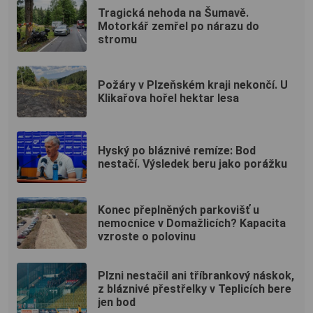
Tragická nehoda na Šumavě.
Motorkář zemřel po nárazu do
stromu
Požáry v Plzeňském kraji nekončí. U
Klikařova hořel hektar lesa
Hyský po bláznivé remíze: Bod
nestačí. Výsledek beru jako porážku
Konec přeplněných parkovišť u
nemocnice v Domažlicích? Kapacita
vzroste o polovinu
Plzni nestačil ani tříbrankový náskok,
z bláznivé přestřelky v Teplicích bere
jen bod