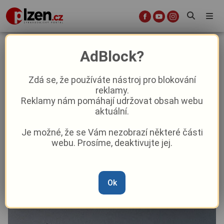
Plzeň chce zlepšit koupání u
AdBlock?
Boleveckého rybníka, vybuduje tři
nová mola
Zdá se, že používáte nástroj pro blokování
reklamy.
Reklamy nám pomáhají udržovat obsah webu
Aktuálně
Z Plzně
aktuální.
Je možné, že se Vám nezobrazí některé části
Od
Marie Osvaldová
–
30. 10. 2025
|
06:18
webu. Prosíme, deaktivujte jej.
Ok