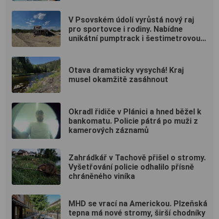
V Psovském údolí vyrůstá nový raj
pro sportovce i rodiny. Nabídne
unikátní pumptrack i šestimetrovou
vyhlídku
Otava dramaticky vysychá! Kraj
musel okamžitě zasáhnout
Okradl řidiče v Plánici a hned běžel k
bankomatu. Policie pátrá po muži z
kamerových záznamů
Zahrádkář v Tachově přišel o stromy.
Vyšetřování policie odhalilo přísně
chráněného viníka
MHD se vrací na Americkou. Plzeňská
tepna má nové stromy, širší chodníky