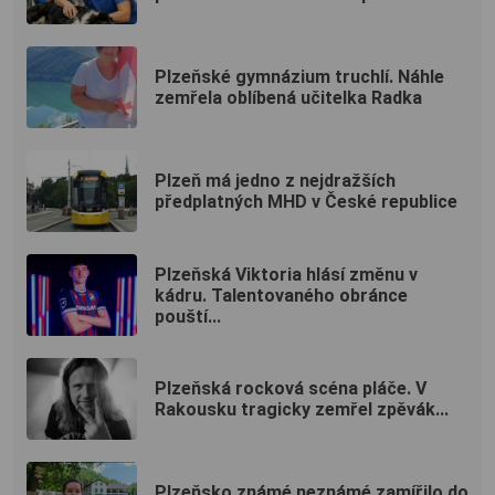
Plzeňské gymnázium truchlí. Náhle
zemřela oblíbená učitelka Radka
Plzeň má jedno z nejdražších
předplatných MHD v České republice
Plzeňská Viktoria hlásí změnu v
kádru. Talentovaného obránce
pouští...
Plzeňská rocková scéna pláče. V
Rakousku tragicky zemřel zpěvák...
Plzeňsko známé neznámé zamířilo do