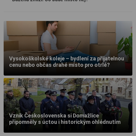
Vysokoškolské koleje – bydlení za přijatelnou
cenu nebo občas drahé místo pro otrlé?
Vznik Československa si Domažlice
připomněly s úctou i historickým ohlédnutím