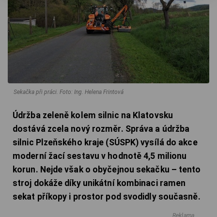
Sekačka při práci.
Foto: Ing. Helena Frintová
Údržba zeleně kolem silnic na Klatovsku
dostává zcela nový rozměr. Správa a údržba
silnic Plzeňského kraje (SÚSPK) vysílá do akce
moderní žací sestavu v hodnotě 4,5 milionu
korun. Nejde však o obyčejnou sekačku – tento
stroj dokáže díky unikátní kombinaci ramen
sekat příkopy i prostor pod svodidly současně.
Reklama