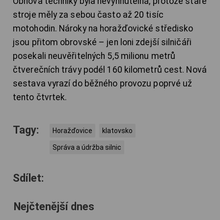
Obnova techniky byla nevyhnutelná, protože staré
stroje měly za sebou často až 20 tisíc
motohodin. Nároky na horažďovické středisko
jsou přitom obrovské – jen loni zdejší silničáři
posekali neuvěřitelných 5,5 milionu metrů
čtverečních trávy podél 160 kilometrů cest. Nová
sestava vyrazí do běžného provozu poprvé už
tento čtvrtek.
Tagy:
Horažďovice
klatovsko
Správa a údržba silnic
Sdílet:
Nejčtenější dnes