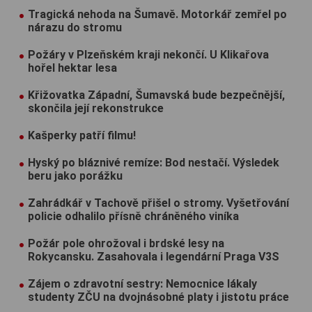
Tragická nehoda na Šumavě. Motorkář zemřel po
nárazu do stromu
Požáry v Plzeňském kraji nekončí. U Klikařova
hořel hektar lesa
Křižovatka Západní, Šumavská bude bezpečnější,
skončila její rekonstrukce
Kašperky patří filmu!
Hyský po bláznivé remíze: Bod nestačí. Výsledek
beru jako porážku
Zahrádkář v Tachově přišel o stromy. Vyšetřování
policie odhalilo přísně chráněného viníka
Požár pole ohrožoval i brdské lesy na
Rokycansku. Zasahovala i legendární Praga V3S
Zájem o zdravotní sestry: Nemocnice lákaly
studenty ZČU na dvojnásobné platy i jistotu práce