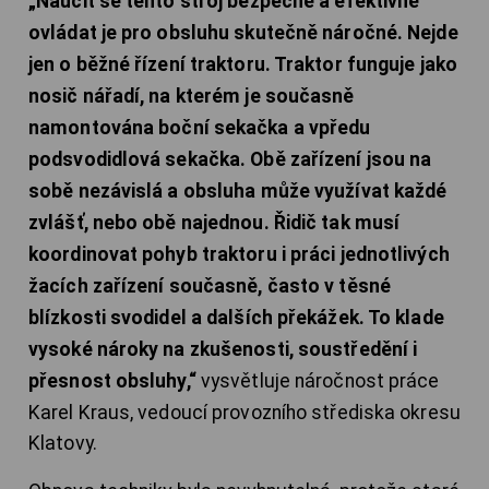
„Naučit se tento stroj bezpečně a efektivně
ovládat je pro obsluhu skutečně náročné. Nejde
jen o běžné řízení traktoru. Traktor funguje jako
nosič nářadí, na kterém je současně
namontována boční sekačka a vpředu
podsvodidlová sekačka. Obě zařízení jsou na
sobě nezávislá a obsluha může využívat každé
zvlášť, nebo obě najednou. Řidič tak musí
koordinovat pohyb traktoru i práci jednotlivých
žacích zařízení současně, často v těsné
blízkosti svodidel a dalších překážek. To klade
vysoké nároky na zkušenosti, soustředění i
přesnost obsluhy,“
vysvětluje náročnost práce
Karel Kraus, vedoucí provozního střediska okresu
Klatovy.