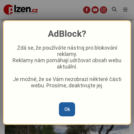
Vysoká tráva to má spočítané.
AdBlock?
Horažďovičtí silničáři tasí nový
stroj za miliony, který zvládne dvě
Zdá se, že používáte nástroj pro blokování
reklamy.
věci naráz
Reklamy nám pomáhají udržovat obsah webu
aktuální.
Aktuality
Doprava
Aktuálně
Z kraje
Je možné, že se Vám nezobrazí některé části
webu. Prosíme, deaktivujte jej.
Od
Pavel Žižka
–
11. 5.
|
12:55
Ok