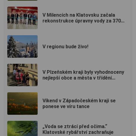
V Milencích na Klatovsku začala
rekonstrukce úpravny vody za 370...
V regionu bude živo!
V Plzeňském kraji byly vyhodnoceny
nejlepší obce a města v třídění...
Víkend v Západočeském kraji se
ponese ve víru tance
„Voda se ztrácí před očima.“
Klatovské rybářství zachraňuje