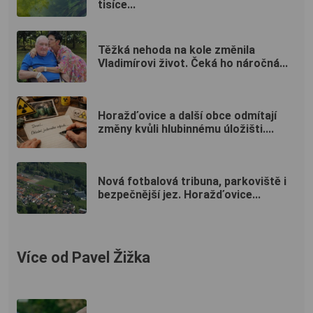
tisíce...
Těžká nehoda na kole změnila
Vladimírovi život. Čeká ho náročná...
Horažďovice a další obce odmítají
změny kvůli hlubinnému úložišti....
Nová fotbalová tribuna, parkoviště i
bezpečnější jez. Horažďovice...
Více od Pavel Žižka