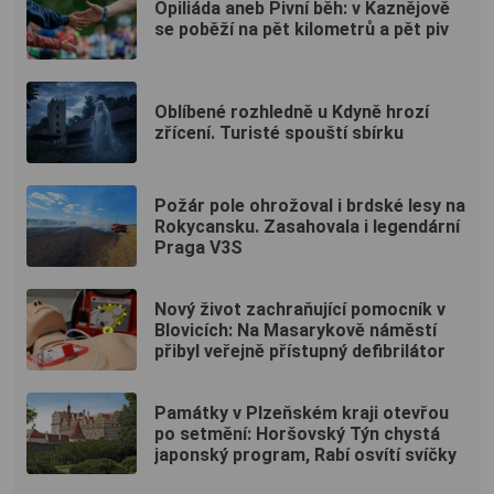
Opiliáda aneb Pivní běh: v Kaznějově
se poběží na pět kilometrů a pět piv
Oblíbené rozhledně u Kdyně hrozí
zřícení. Turisté spouští sbírku
Požár pole ohrožoval i brdské lesy na
Rokycansku. Zasahovala i legendární
Praga V3S
Nový život zachraňující pomocník v
Blovicích: Na Masarykově náměstí
přibyl veřejně přístupný defibrilátor
Památky v Plzeňském kraji otevřou
po setmění: Horšovský Týn chystá
japonský program, Rabí osvítí svíčky