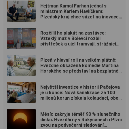
Hejtman Kamal Farhan jednal s
ministrem Karlem Havlíčkem:
Plzeňský kraj chce sázet na inovace
a kvalifikované pracovníky
Rozčílil ho plakát na zastávce:
Vzteklý muž v Bolevci rozbil
přístřešek a ujel tramvají, strážníci
ho bleskově dostihli (VIDEO)
Plzeň v hlavní roli na velkém plátně:
Hvězdně obsazená komedie Martina
Horského se představí na bezplatné
projekci na Lochotíně
Největší investice v historii Pačejova
je u konce: Nová kanalizace za 100
milionů korun získala kolaudaci, obec
uspořádala oslavu
Měsíc zakryje téměř 90 % slunečního
disku. Hvězdárny v Rokycanech i Plzni
zvou na podvečerní sledování