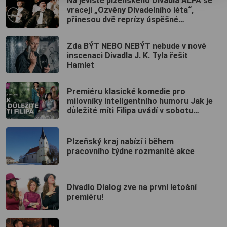
Na jeviště plzeňského Divadla ALFA se
vracejí „Ozvěny Divadelního léta“,
přinesou dvě reprízy úspěšné
detektivní špionážní komedie „39
stupňů“.
Zda BÝT NEBO NEBÝT nebude v nové
inscenaci Divadla J. K. Tyla řešit
Hamlet
Premiéru klasické komedie pro
milovníky inteligentního humoru Jak je
důležité míti Filipa uvádí v sobotu
Západočeské divadlo v Chebu
Plzeňský kraj nabízí i během
pracovního týdne rozmanité akce
Divadlo Dialog zve na první letošní
premiéru!