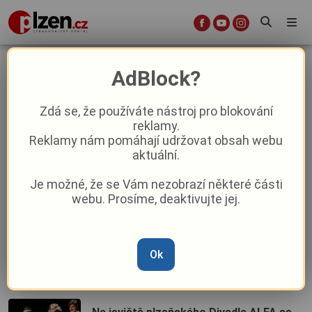
komedie
AdBlock?
Zdá se, že používáte nástroj pro blokování
reklamy.
Komedie „Někdo to rád v Plzni“ nadchla
Reklamy nám pomáhají udržovat obsah webu
diváky při slavnostní předpremiéře
aktuální.
Je možné, že se Vám nezobrazí některé části
Plzeň na filmovém plátně: Režisér
webu. Prosíme, deaktivujte jej.
Horský natáčí novou komedii s
hvězdným obsazením
Ok
Milujete letní kino? Vypravte se do
Koterova!