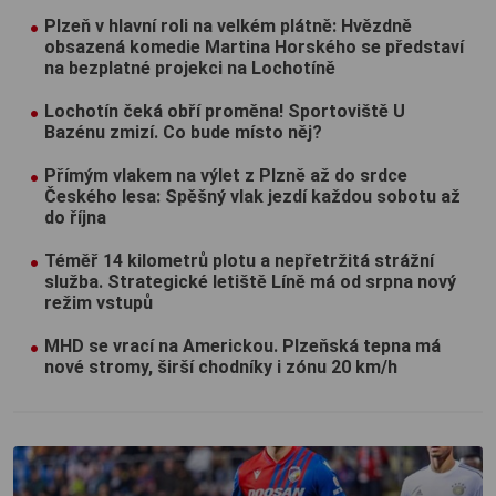
Plzeň v hlavní roli na velkém plátně: Hvězdně
obsazená komedie Martina Horského se představí
na bezplatné projekci na Lochotíně
Lochotín čeká obří proměna! Sportoviště U
Bazénu zmizí. Co bude místo něj?
Přímým vlakem na výlet z Plzně až do srdce
Českého lesa: Spěšný vlak jezdí každou sobotu až
do října
Téměř 14 kilometrů plotu a nepřetržitá strážní
služba. Strategické letiště Líně má od srpna nový
režim vstupů
MHD se vrací na Americkou. Plzeňská tepna má
nové stromy, širší chodníky i zónu 20 km/h