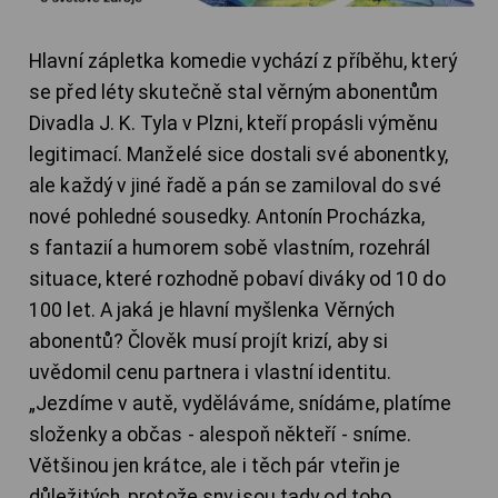
Hlavní zápletka komedie vychází z příběhu, který
se před léty skutečně stal věrným abonentům
Divadla J. K. Tyla v Plzni, kteří propásli výměnu
legitimací. Manželé sice dostali své abonentky,
ale každý v jiné řadě a pán se zamiloval do své
nové pohledné sousedky. Antonín Procházka,
s fantazií a humorem sobě vlastním, rozehrál
situace, které rozhodně pobaví diváky od 10 do
100 let. A jaká je hlavní myšlenka Věrných
abonentů? Člověk musí projít krizí, aby si
uvědomil cenu partnera i vlastní identitu.
„Jezdíme v autě, vyděláváme, snídáme, platíme
složenky a občas - alespoň někteří - sníme.
Většinou jen krátce, ale i těch pár vteřin je
důležitých, protože sny jsou tady od toho,