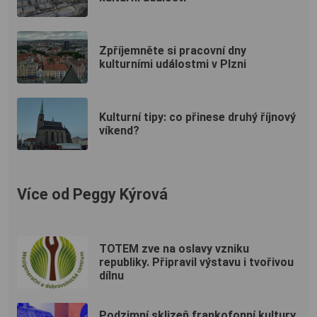
Zpříjemněte si pracovní dny
kulturními událostmi v Plzni
Kulturní tipy: co přinese druhý říjnový
víkend?
Více od Peggy Kýrová
TOTEM zve na oslavy vzniku
republiky. Připravil výstavu i tvořivou
dílnu
Podzimní sklizeň frankofonní kultury