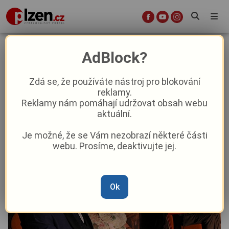
Divadlo PLUTO uvádí premiéru hry
AdBlock?
Antonína Procházky
Zdá se, že používáte nástroj pro blokování
reklamy.
Kultura
Reklamy nám pomáhají udržovat obsah webu
aktuální.
Od
Peggy Kýrová
–
13. 12. 2023
|
09:17
Je možné, že se Vám nezobrazí některé části
webu. Prosíme, deaktivujte jej.
Ok