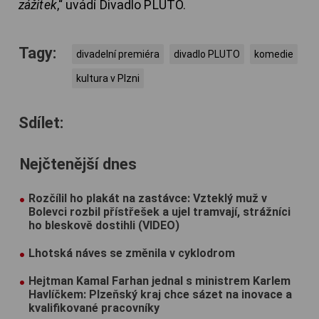
zážitek
,“ uvádí Divadlo PLUTO.
Tagy:
divadelní premiéra
divadlo PLUTO
komedie
kultura v Plzni
Sdílet:
Nejčtenější dnes
Rozčílil ho plakát na zastávce: Vzteklý muž v
Bolevci rozbil přístřešek a ujel tramvají, strážníci
ho bleskově dostihli (VIDEO)
Lhotská náves se změnila v cyklodrom
Hejtman Kamal Farhan jednal s ministrem Karlem
Havlíčkem: Plzeňský kraj chce sázet na inovace a
kvalifikované pracovníky