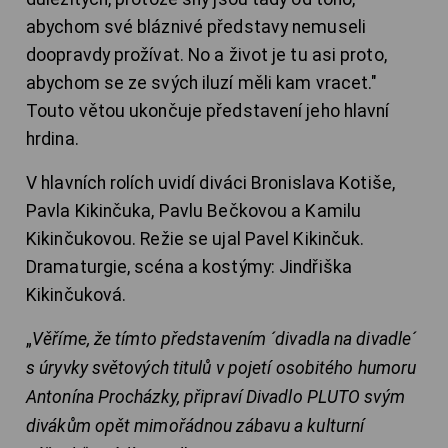
abychom své bláznivé představy nemuseli
doopravdy prožívat. No a život je tu asi proto,
abychom se ze svých iluzí měli kam vracet."
Touto větou ukončuje představení jeho hlavní
hrdina.
V hlavních rolích uvidí diváci Bronislava Kotiše,
Pavla Kikinčuka, Pavlu Bečkovou a Kamilu
Kikinčukovou. Režie se ujal Pavel Kikinčuk.
Dramaturgie, scéna a kostýmy: Jindřiška
Kikinčuková.
„
Věříme, že tímto představením ´divadla na divadle´
s úryvky světových titulů v pojetí osobitého humoru
Antonína Procházky, připraví Divadlo PLUTO svým
divákům opět mimořádnou zábavu a kulturní