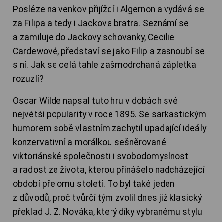
Posléze na venkov přijíždí i Algernon a vydává se
za Filipa a tedy i Jackova bratra. Seznámí se
a zamiluje do Jackovy schovanky, Cecilie
Cardewové, představí se jako Filip a zasnoubí se
s ní. Jak se celá tahle zašmodrchaná zápletka
rozuzlí?
Oscar Wilde napsal tuto hru v dobách své
největší popularity v roce 1895. Se sarkastickým
humorem sobě vlastním zachytil upadající ideály
konzervativní a morálkou sešněrované
viktoriánské společnosti i svobodomyslnost
a radost ze života, kterou přinášelo nadcházející
období přelomu století. To byl také jeden
z důvodů, proč tvůrčí tým zvolil dnes již klasický
překlad J. Z. Nováka, který díky vybranému stylu