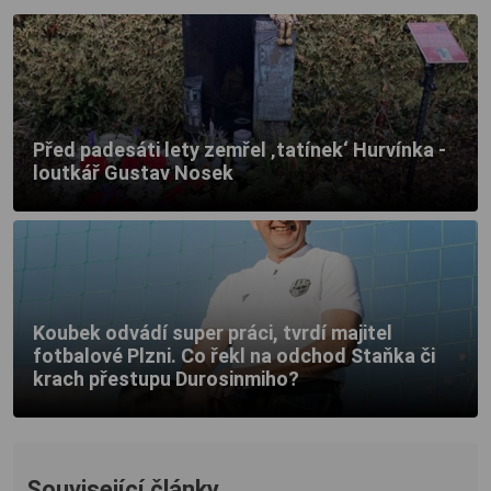
Před padesáti lety zemřel ‚tatínek‘ Hurvínka -
loutkář Gustav Nosek
Koubek odvádí super práci, tvrdí majitel
fotbalové Plzni. Co řekl na odchod Staňka či
krach přestupu Durosinmiho?
Související články