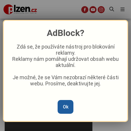
Premiéru klasické komedie pro
AdBlock?
milovníky inteligentního humoru
Jak je důležité míti Filipa uvádí v
Zdá se, že používáte nástroj pro blokování
reklamy.
sobotu Západočeské divadlo v
Reklamy nám pomáhají udržovat obsah webu
Chebu
aktuální.
Je možné, že se Vám nezobrazí některé části
Aktuality
webu. Prosíme, deaktivujte jej.
Od
Peggy Kýrová
–
3. 2. 2024
|
11:47
Ok