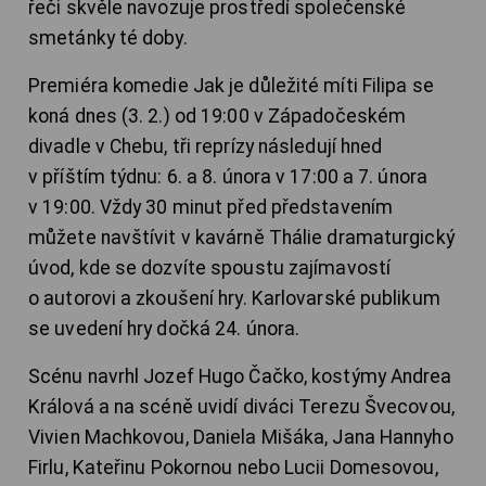
řeči skvěle navozuje prostředí společenské
smetánky té doby.
Premiéra komedie Jak je důležité míti Filipa se
koná dnes (3. 2.) od 19:00 v Západočeském
divadle v Chebu, tři reprízy následují hned
v příštím týdnu: 6. a 8. února v 17:00 a 7. února
v 19:00. Vždy 30 minut před představením
můžete navštívit v kavárně Thálie dramaturgický
úvod, kde se dozvíte spoustu zajímavostí
o autorovi a zkoušení hry. Karlovarské publikum
se uvedení hry dočká 24. února.
Scénu navrhl Jozef Hugo Čačko, kostýmy Andrea
Králová a na scéně uvidí diváci Terezu Švecovou,
Vivien Machkovou, Daniela Mišáka, Jana Hannyho
Firlu, Kateřinu Pokornou nebo Lucii Domesovou,