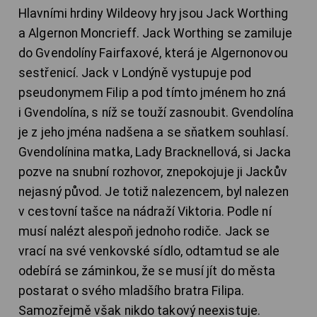
Hlavními hrdiny Wildeovy hry jsou Jack Worthing
a Algernon Moncrieff. Jack Worthing se zamiluje
do Gvendolíny Fairfaxové, která je Algernonovou
sestřenicí. Jack v Londýně vystupuje pod
pseudonymem Filip a pod tímto jménem ho zná
i Gvendolína, s níž se touží zasnoubit. Gvendolína
je z jeho jména nadšena a se sňatkem souhlasí.
Gvendolínina matka, Lady Bracknellová, si Jacka
pozve na snubní rozhovor, znepokojuje ji Jackův
nejasný původ. Je totiž nalezencem, byl nalezen
v cestovní tašce na nádraží Viktoria. Podle ní
musí nalézt alespoň jednoho rodiče. Jack se
vrací na své venkovské sídlo, odtamtud se ale
odebírá se záminkou, že se musí jít do města
postarat o svého mladšího bratra Filipa.
Samozřejmě však nikdo takový neexistuje.