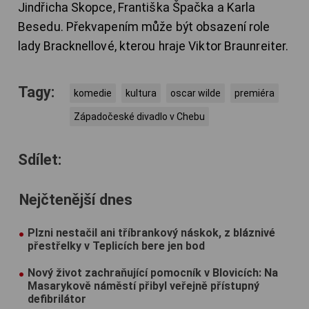
Jindřicha Skopce, Františka Špačka a Karla
Besedu. Překvapením může být obsazení role
lady Bracknellové, kterou hraje Viktor Braunreiter.
Tagy:
komedie
kultura
oscar wilde
premiéra
Západočeské divadlo v Chebu
Sdílet:
Nejčtenější dnes
Plzni nestačil ani tříbrankový náskok, z bláznivé
přestřelky v Teplicích bere jen bod
Nový život zachraňující pomocník v Blovicích: Na
Masarykově náměstí přibyl veřejně přístupný
defibrilátor