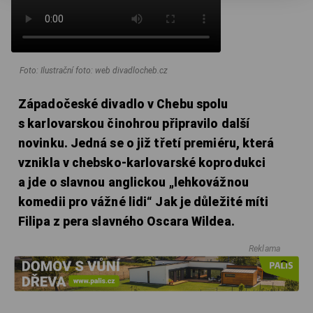
Foto: Ilustrační foto: web divadlocheb.cz
Západočeské divadlo v Chebu spolu
s karlovarskou činohrou připravilo další
novinku. Jedná se o již třetí premiéru, která
vznikla v chebsko-karlovarské koprodukci
a jde o slavnou anglickou „lehkovážnou
komedii pro vážné lidi“ Jak je důležité míti
Filipa z pera slavného Oscara Wildea.
Reklama