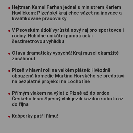
Hejtman Kamal Farhan jednal s ministrem Karlem
Havlíčkem: Plzeňský kraj chce sázet na inovace a
kvalifikované pracovníky
V Psovském údolí vyrůstá nový raj pro sportovce i
rodiny. Nabídne unikátní pumptrack i
šestimetrovou vyhlídku
Otava dramaticky vysychá! Kraj musel okamžitě
zasáhnout
Plzeň v hlavní roli na velkém plátně: Hvězdně
obsazená komedie Martina Horského se představí
na bezplatné projekci na Lochotíně
Přímým vlakem na výlet z Plzně až do srdce
Českého lesa: Spěšný vlak jezdí každou sobotu až
do října
Kašperky patří filmu!