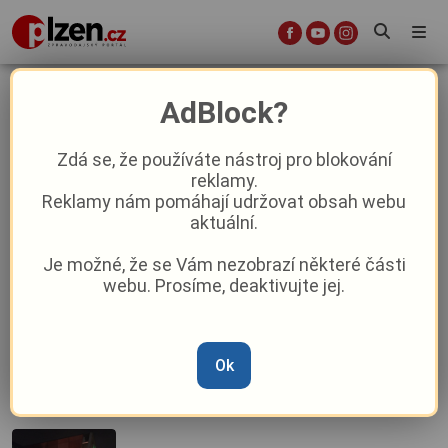
Amfiteátr Lochotín
AdBlock?
Zdá se, že používáte nástroj pro blokování
Lochotínský amfiteátr duní metalem.
reklamy.
Metalfest ovládne legendární Accept i
Reklamy nám pomáhají udržovat obsah webu
brazilská Sepultura
aktuální.
Je možné, že se Vám nezobrazí některé části
Diana Ross poprvé v Česku! Legendární
webu. Prosíme, deaktivujte jej.
hvězda míří do Plzně!
Plzeňské divadlo vydalo CD muzikálu
Ok
Dracula, svého nyní nejžádanějšího
titulu