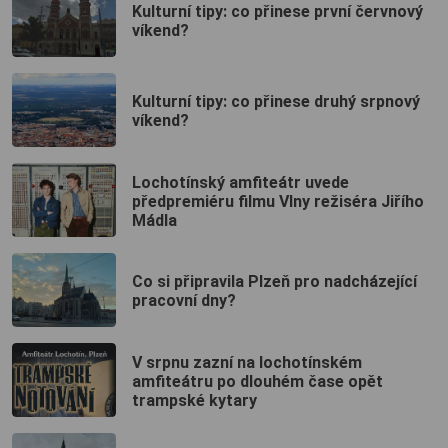
Kulturní tipy: co přinese první červnový
víkend?
Kulturní tipy: co přinese druhý srpnový
víkend?
Lochotínský amfiteátr uvede
předpremiéru filmu Vlny režiséra Jiřího
Mádla
Co si připravila Plzeň pro nadcházející
pracovní dny?
V srpnu zazní na lochotínském
amfiteátru po dlouhém čase opět
trampské kytary