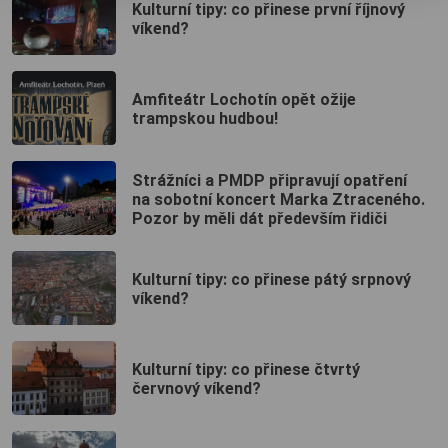
Kulturní tipy: co přinese první říjnový
víkend?
Amfiteátr Lochotín opět ožije
trampskou hudbou!
Strážníci a PMDP připravují opatření
na sobotní koncert Marka Ztraceného.
Pozor by měli dát především řidiči
Kulturní tipy: co přinese pátý srpnový
víkend?
Kulturní tipy: co přinese čtvrtý
červnový víkend?