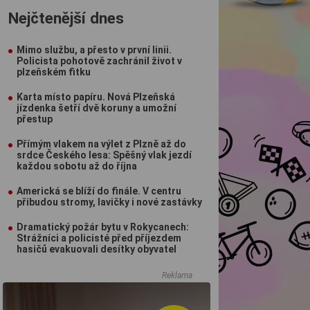
Nejčtenější dnes
Mimo službu, a přesto v první linii.
Policista pohotově zachránil život v
plzeňském fitku
Karta místo papíru. Nová Plzeňská
jízdenka šetří dvě koruny a umožní
přestup
Přímým vlakem na výlet z Plzně až do
srdce Českého lesa: Spěšný vlak jezdí
každou sobotu až do října
Americká se blíží do finále. V centru
přibudou stromy, lavičky i nové zastávky
Dramatický požár bytu v Rokycanech:
Strážníci a policisté před příjezdem
hasičů evakuovali desítky obyvatel
Reklama