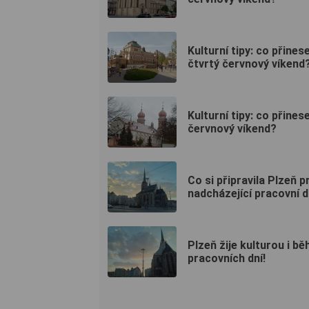
Kulturní tipy: co přines
čtvrtý červnový víkend
Kulturní tipy: co přines
červnový víkend?
Co si připravila Plzeň p
nadcházející pracovní 
Plzeň žije kulturou i b
pracovních dní!