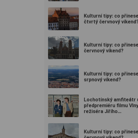
Kulturní tipy: co přines
čtvrtý červnový víkend
Kulturní tipy: co přines
červnový víkend?
Kulturní tipy: co přines
srpnový víkend?
Lochotínský amfiteátr
předpremiéru filmu Vln
režiséra Jiřího...
Kulturní tipy: co přines
červnový víkend?