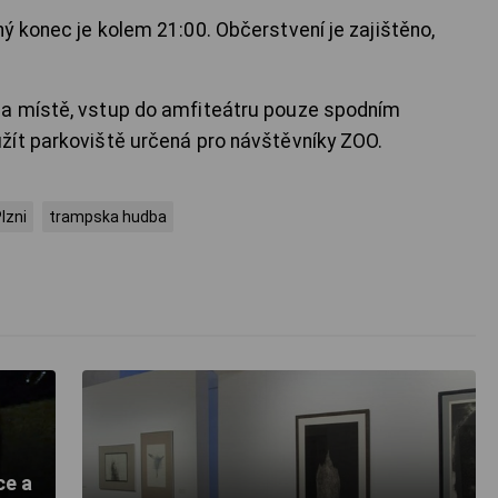
ý konec je kolem 21:00. Občerstvení je zajištěno,
na místě, vstup do amfiteátru pouze spodním
žít parkoviště určená pro návštěvníky ZOO.
Plzni
trampska hudba
ce a