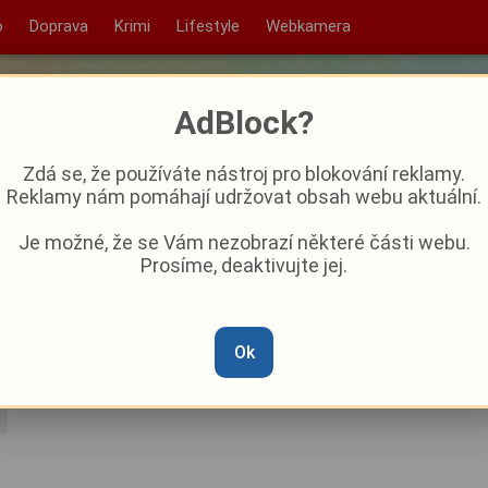
o
Doprava
Krimi
Lifestyle
Webkamera
AdBlock?
Zdá se, že používáte nástroj pro blokování reklamy.
Reklamy nám pomáhají udržovat obsah webu aktuální.
Je možné, že se Vám nezobrazí některé části webu.
Prosíme, deaktivujte jej.
opět ožije trampskou
Ok