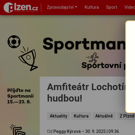
Zpravodajství
Kultura
Sport
Vide
Amfiteátr Lochotín 
hudbou!
Aktuality
Kultura
Aktuálně
Z Plzně
Od
Peggy Kýrová
–
30. 9. 2025
|
09:36