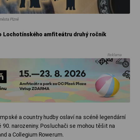
 města Plzně
do Lochotínského amfiteátru druhý ročník
Reklama
mpské a country hudby oslaví na scéně legendární
é 90. narozeniny. Posluchači se mohou těšit na
Band a Collegium Rowerum.