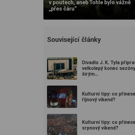
v poutech, aneb Tohle bylo vážně
„přes čáru“
Související články
Divadlo J. K. Tyla připra
velkolepý konec sezóny
širým...
Kulturní tipy: co přines
říjnový víkend?
Kulturní tipy: co přines
srpnový víkend?