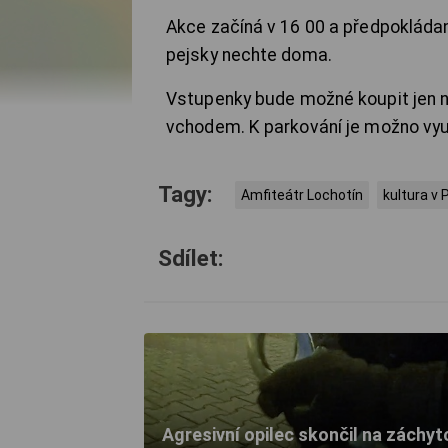
Akce začíná v 16 00 a předpokládan
pejsky nechte doma.
Vstupenky bude možné koupit jen 
vchodem. K parkování je možno vyu
Tagy:
Amfiteátr Lochotín
kultura v 
Sdílet:
Agresivní opilec skončil na záchyt