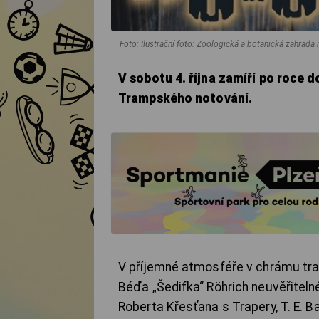
Foto: Ilustrační foto: Zoologická a botanická zahrada
V sobotu 4. října zamíří po roce 
Trampského notování.
V příjemné atmosféře v chrámu tra
Béďa „Šedifka“ Röhrich neuvěřiteln
Roberta Křesťana s Trapery, T. E. 