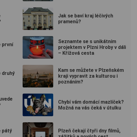
e
Jak se baví kraj léčivých
?
pramenů?
Seznamte se s unikátním
e první
projektem v Plzni Hroby v dáli
– Křížová cesta
Kam se můžete v Plzeňském
e druhý
kraji vypravit za kulturou i
poznáním?
 uvede
Chybí vám domácí mazlíček?
y
Možná na vás čeká v útulku
e pátý
Plzeň čekají čtyři dny filmů,
zážitků a nových cest