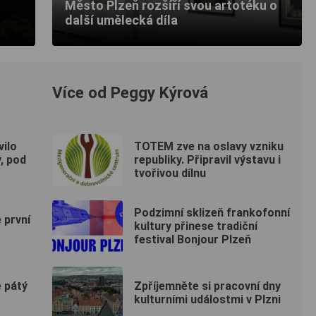
Město Plzeň rozšíří svou artotéku o
další umělecká díla
Více od Peggy Kýrová
vilo
TOTEM zve na oslavy vzniku
, pod
republiky. Připravil výstavu i
tvořivou dílnu
Podzimní sklizeň frankofonní
e první
kultury přinese tradiční
festival Bonjour Plzeň
e pátý
Zpříjemněte si pracovní dny
kulturními událostmi v Plzni