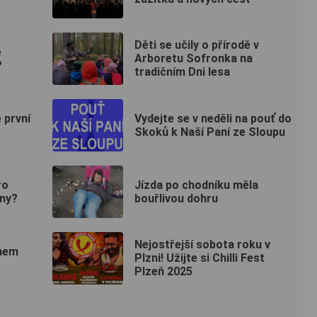
Děti se učily o přírodě v
e
Arboretu Sofronka na
?
tradičním Dni lesa
e první
Vydejte se v neděli na pouť do
Skoků k Naší Paní ze Sloupu
ro
Jízda po chodníku měla
dny?
bouřlivou dohru
Nejostřejší sobota roku v
ěhem
Plzni! Užijte si Chilli Fest
Plzeň 2025