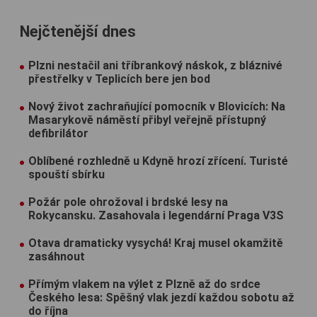
Nejčtenější dnes
Plzni nestačil ani tříbrankový náskok, z bláznivé
přestřelky v Teplicích bere jen bod
Nový život zachraňující pomocník v Blovicích: Na
Masarykově náměstí přibyl veřejně přístupný
defibrilátor
Oblíbené rozhledně u Kdyně hrozí zřícení. Turisté
spouští sbírku
Požár pole ohrožoval i brdské lesy na
Rokycansku. Zasahovala i legendární Praga V3S
Otava dramaticky vysychá! Kraj musel okamžitě
zasáhnout
Přímým vlakem na výlet z Plzně až do srdce
Českého lesa: Spěšný vlak jezdí každou sobotu až
do října