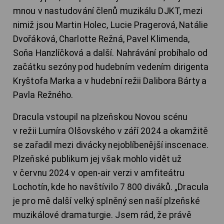
mnou v nastudování členů muzikálu DJKT, mezi
nimiž jsou Martin Holec, Lucie Pragerová, Natálie
Dvořáková, Charlotte Režná, Pavel Klimenda,
Soňa Hanzlíčková a další. Nahrávání probíhalo od
začátku sezóny pod hudebním vedením dirigenta
Kryštofa Marka a v hudební režii Dalibora Bárty a
Pavla Režného.
Dracula vstoupil na plzeňskou Novou scénu
v režii Lumíra Olšovského v září 2024 a okamžitě
se zařadil mezi divácky nejoblíbenější inscenace.
Plzeňské publikum jej však mohlo vidět už
v červnu 2024 v open-air verzi v amfiteátru
Lochotín, kde ho navštívilo 7 800 diváků. „Dracula
je pro mě další velký splněný sen naší plzeňské
muzikálové dramaturgie. Jsem rád, že právě