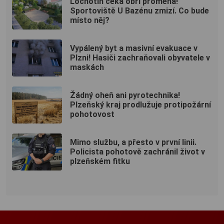
Lochotín čeká obří proměna!
Sportoviště U Bazénu zmizí. Co bude
místo něj?
Vypálený byt a masivní evakuace v
Plzni! Hasiči zachraňovali obyvatele v
maskách
Žádný oheň ani pyrotechnika!
Plzeňský kraj prodlužuje protipožární
pohotovost
Mimo službu, a přesto v první linii.
Policista pohotově zachránil život v
plzeňském fitku