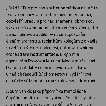
„Každé CD je pro náš soubor památkou na určité
tvůrčí období – a to třetí, věnované Draculovi,
obzvlášť. Dracula pro nás znamenal obrovskou
výzvu a zároveň radost. Jsem vděčný všem, kteří
se na nahrávce podíleli – našim zpěvákům,
členům orchestru, technikům, kolegům z divadla i
skvělému Kryštofu Markovi, autorovi rozšířené
orchestrální instrumentace. Díky nim a
agenturám ProVox a Musical Media může i náš
Dracula žít dál – nejen na jevišti, ale i doma
u našich fanoušků,“ okomentoval vydání nové
nahrávky šéf souboru muzikálu Jozef Hruškoci.
Album vzniklo jako připomínka mimořádně
úspěšného titulu a nechybí na něm klasiky jako
Jsi můj pán, Nespravedlivý Bůh či Vím, že jsi se