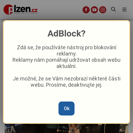
Plzeňské divadlo vydalo CD
AdBlock?
muzikálu Dracula, svého nyní
nejžádanějšího titulu
Zdá se, že používáte nástroj pro blokování
reklamy.
Reklamy nám pomáhají udržovat obsah webu
Aktuality
Kultura
aktuální.
Je možné, že se Vám nezobrazí některé části
Od
Marie Osvaldová
–
16. 12. 2025
|
15:47
webu. Prosíme, deaktivujte jej.
Ok