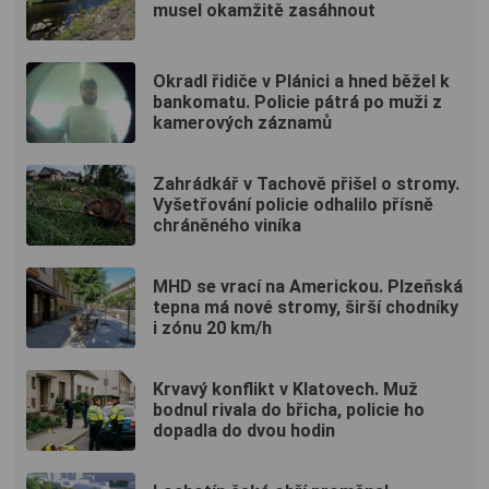
musel okamžitě zasáhnout
Okradl řidiče v Plánici a hned běžel k
bankomatu. Policie pátrá po muži z
kamerových záznamů
Zahrádkář v Tachově přišel o stromy.
Vyšetřování policie odhalilo přísně
chráněného viníka
MHD se vrací na Americkou. Plzeňská
tepna má nové stromy, širší chodníky
i zónu 20 km/h
Krvavý konflikt v Klatovech. Muž
bodnul rivala do břicha, policie ho
dopadla do dvou hodin