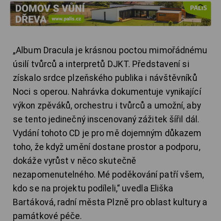
„Album Dracula je krásnou poctou mimořádnému
úsilí tvůrců a interpretů DJKT. Představení si
získalo srdce plzeňského publika i návštěvníků
Noci s operou. Nahrávka dokumentuje vynikající
výkon zpěváků, orchestru i tvůrců a umožní, aby
se tento jedinečný inscenovaný zážitek šířil dál.
Vydání tohoto CD je pro mě dojemným důkazem
toho, že když umění dostane prostor a podporu,
dokáže vyrůst v něco skutečně
nezapomenutelného. Mé poděkování patří všem,
kdo se na projektu podíleli,“ uvedla Eliška
Bartáková, radní města Plzně pro oblast kultury a
památkové péče.