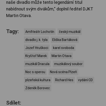
naše divadlo může tento legendární titul
nabídnout svým divákům,“ doplnil ředitel DJKT
Martin Otava.
Tagy:
Amfiteátr Lochotín
český muzikál
divadlo j. k. tyla
Eliška Bartáková
Jozef Hruškoci
karel svoboda
Kryštof Marek
Martin Otava
muzikál Dracula
muzikálový soubor
Noc s operou
Nová scéna Plzeň
plzeňská kultura
Richard Hes
vydání CD
Zdeněk Borovec
Sdílet: