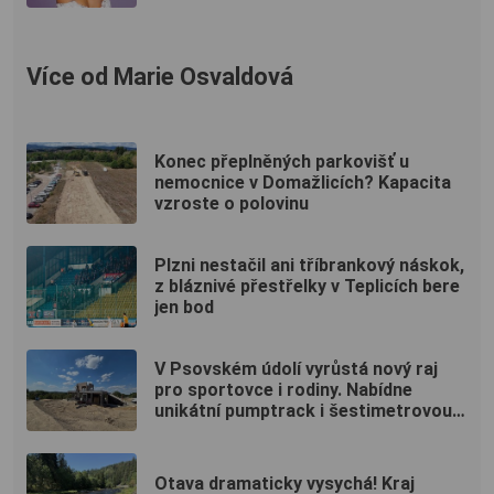
Více od Marie Osvaldová
Konec přeplněných parkovišť u
nemocnice v Domažlicích? Kapacita
vzroste o polovinu
Plzni nestačil ani tříbrankový náskok,
z bláznivé přestřelky v Teplicích bere
jen bod
V Psovském údolí vyrůstá nový raj
pro sportovce i rodiny. Nabídne
unikátní pumptrack i šestimetrovou
vyhlídku
Otava dramaticky vysychá! Kraj