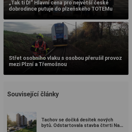
„Tak ti Ď!“ Hlavní cena pro největší české
dobrodince putuje do plzeňského TOTEMu
Střet osobního vlaku s osobou přerušil provoz
mezi Plzní a Třemošnou
Související články
Tachov se dočká desítek nových
bytů. Odstartovala stavba čtvrti Na...