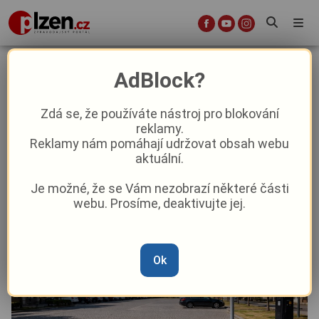
Tachov zavádí nový parkovací
AdBlock?
systém. Centrum se rozdělí do
dvou zón
Zdá se, že používáte nástroj pro blokování
reklamy.
Reklamy nám pomáhají udržovat obsah webu
Aktuality
Aktuálně
Z kraje
aktuální.
Je možné, že se Vám nezobrazí některé části
Od
Anna Raková
–
15. 1.
|
15:25
webu. Prosíme, deaktivujte jej.
Ok