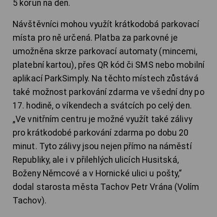
5 korun na den.
Návštěvníci mohou využít krátkodobá parkovací
místa pro ně určená. Platba za parkovné je
umožněna skrze parkovací automaty (mincemi,
platební kartou), přes QR kód či SMS nebo mobilní
aplikací ParkSimply. Na těchto místech zůstává
také možnost parkování zdarma ve všední dny po
17. hodině, o víkendech a svátcích po celý den.
„Ve vnitřním centru je možné využít také zálivy
pro krátkodobé parkování zdarma po dobu 20
minut. Tyto zálivy jsou nejen přímo na náměstí
Republiky, ale i v přilehlých ulicích Husitská,
Boženy Němcové a v Hornické ulici u pošty,“
dodal starosta města Tachov Petr Vrána (Volím
Tachov).