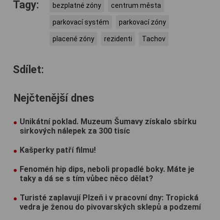
Tagy:
bezplatné zóny
centrum města
parkovací systém
parkovací zóny
placené zóny
rezidenti
Tachov
Sdílet:
Nejčtenější dnes
Unikátní poklad. Muzeum Šumavy získalo sbírku
sirkových nálepek za 300 tisíc
Kašperky patří filmu!
Fenomén hip dips, neboli propadlé boky. Máte je
taky a dá se s tím vůbec něco dělat?
Turisté zaplavují Plzeň i v pracovní dny: Tropická
vedra je ženou do pivovarských sklepů a podzemí