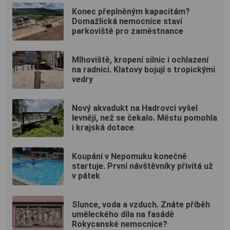
Konec přeplněným kapacitám?
Domažlická nemocnice staví
parkoviště pro zaměstnance
Mlhoviště, kropení silnic i ochlazení
na radnici. Klatovy bojují s tropickými
vedry
Nový akvadukt na Hadrovci vyšel
levněji, než se čekalo. Městu pomohla
i krajská dotace
Koupání v Nepomuku konečně
startuje. První návštěvníky přivítá už
v pátek
Slunce, voda a vzduch. Znáte příběh
uměleckého díla na fasádě
Rokycanské nemocnice?