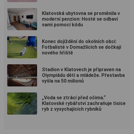
Klatovská ubytovna se proměnila v
moderní penzion: Hosté se odbaví
sami pomocí kódu
Konec dojíždění do okolních obcí:
Fotbalisté v Domažlicích se dočkají
nového hřiště
Stadion v Klatovech je připraven na
Olympiádu dětí a mládeže. Přestavba
vyšla na 50 milionů
„Voda se ztrácí před očima.“
Klatovské rybářství zachraňuje tisíce
ryb z vysychajících rybníků