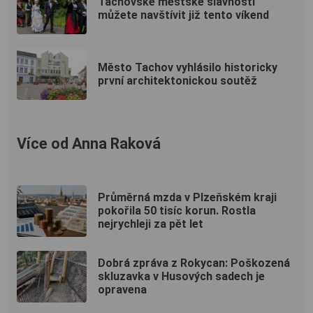
Tachovské městské slavnosti
můžete navštívit již tento víkend
Město Tachov vyhlásilo historicky
první architektonickou soutěž
Více od Anna Raková
Průměrná mzda v Plzeňském kraji
pokořila 50 tisíc korun. Rostla
nejrychleji za pět let
Dobrá zpráva z Rokycan: Poškozená
skluzavka v Husových sadech je
opravena